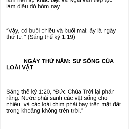
làm nên sự khác biệt và Ngài vẫn tiếp tục
làm điều đó hôm nay.
“Vậy, có buổi chiều và buổi mai; ấy là ngày
thứ tư.” (Sáng thế ký 1:19)
NGÀY THỨ NĂM: SỰ SỐNG CỦA
LOÀI VẬT
Sáng thế ký 1:20, “Đức Chúa Trời lại phán
rằng: Nước phải sanh các vật sống cho
nhiều, và các loài chim phải bay trên mặt đất
trong khoảng không trên trời.”