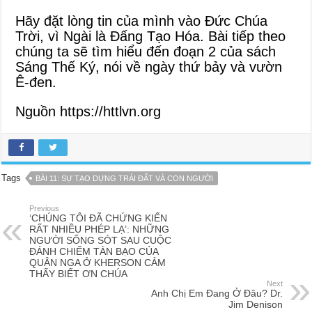
Hãy đặt lòng tin của mình vào Đức Chúa
Trời, vì Ngài là Đấng Tạo Hóa. Bài tiếp theo
chúng ta sẽ tìm hiểu đến đoạn 2 của sách
Sáng Thế Ký, nói về ngày thứ bảy và vườn
Ê-đen.
Nguồn https://httlvn.org
Tags
BÀI 11: SỰ TẠO DỰNG TRÁI ĐẤT VÀ CON NGƯỜI
Previous
‘CHÚNG TÔI ĐÃ CHỨNG KIẾN
RẤT NHIỀU PHÉP LẠ’: NHỮNG
NGƯỜI SỐNG SÓT SAU CUỘC
ĐÁNH CHIẾM TÀN BẠO CỦA
QUÂN NGA Ở KHERSON CẢM
THẤY BIẾT ƠN CHÚA
Next
Anh Chị Em Đang Ở Đâu? Dr.
Jim Denison