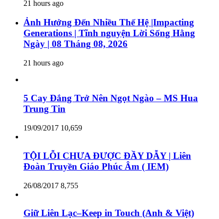
21 hours ago
Ảnh Hưởng Đến Nhiều Thế Hệ |Impacting
Generations | Tĩnh nguyện Lời Sống Hằng
Ngày | 08 Tháng 08, 2026
21 hours ago
5 Cay Đắng Trở Nên Ngọt Ngào – MS Hua
Trung Tin
19/09/2017
10,659
TỘI LỖI CHƯA ĐƯỢC ĐẦY DẪY | Liên
Đoàn Truyền Giáo Phúc Âm ( IEM)
26/08/2017
8,755
Giữ Liên Lạc–Keep in Touch (Anh & Việt)