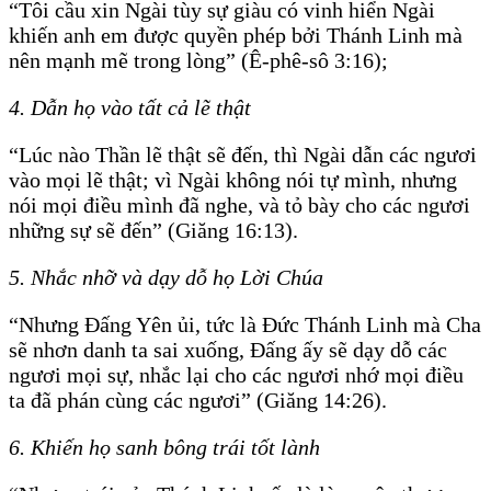
“Tôi cầu xin Ngài tùy sự giàu có vinh hiển Ngài
khiến anh em được quyền phép bởi Thánh Linh mà
nên mạnh mẽ trong lòng” (Ê-phê-sô 3:16);
4. Dẫn họ vào tất cả lẽ thật
“Lúc nào Thần lẽ thật sẽ đến, thì Ngài dẫn các ngươi
vào mọi lẽ thật; vì Ngài không nói tự mình, nhưng
nói mọi điều mình đã nghe, và tỏ bày cho các ngươi
những sự sẽ đến” (Giăng 16:13).
5. Nhắc nhỡ và dạy dỗ họ Lời Chúa
“Nhưng Ðấng Yên ủi, tức là Ðức Thánh Linh mà Cha
sẽ nhơn danh ta sai xuống, Ðấng ấy sẽ dạy dỗ các
ngươi mọi sự, nhắc lại cho các ngươi nhớ mọi điều
ta đã phán cùng các ngươi” (Giăng 14:26).
6. Khiến họ sanh bông trái tốt lành