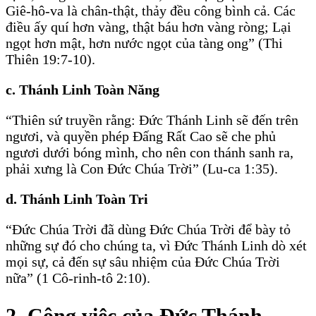
Giê-hô-va là chân-thật, thảy đều công bình cả. Các
điều ấy quí hơn vàng, thật báu hơn vàng ròng; Lại
ngọt hơn mật, hơn nước ngọt của tàng ong” (Thi
Thiên 19:7-10).
c. Thánh Linh Toàn Năng
“Thiên sứ truyền rằng: Ðức Thánh Linh sẽ đến trên
ngươi, và quyền phép Ðấng Rất Cao sẽ che phủ
ngươi dưới bóng mình, cho nên con thánh sanh ra,
phải xưng là Con Ðức Chúa Trời” (Lu-ca 1:35).
d. Thánh Linh Toàn Tri
“Ðức Chúa Trời đã dùng Ðức Chúa Trời để bày tỏ
những sự đó cho chúng ta, vì Ðức Thánh Linh dò xét
mọi sự, cả đến sự sâu nhiệm của Ðức Chúa Trời
nữa” (1 Cô-rinh-tô 2:10).
2. Công việc của Ðức Thánh