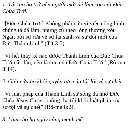
1. Tái tạo họ trở nên người mới để làm con cái Ðức
Chúa Trời.
“[Ðức Chúa Trời] Không phải cứu vì việc công bình
chúng ta đã làm, nhưng cứ theo lòng thương xót
Ngài, bởi sự rửa về sự lại sanh và sự đổi mới của
Ðức Thánh Linh” (Tít 3:5)
“Vì hết thảy kẻ nào được Thánh Linh của Ðức Chúa
Trời dắt dẫn, đều là con của Ðức Chúa Trời” (Rô-ma
8:14).
2. Giải cứu họ khỏi quyền lực của tội lỗi và sự chết
“Vì luật pháp của Thánh Linh sự sống đã nhờ Ðức
Chúa Jêsus Christ buông tha tôi khỏi luật pháp của
sự tội và sự chết” (Rô-ma 8:2).
3. Làm cho họ ngày càng mạnh mẽ