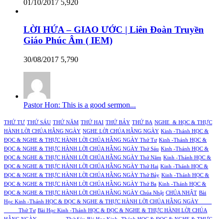
01/10/2017
5,920
LỜI HỨA – GIAO ƯỚC | Liên Đoàn Truyền
Giáo Phúc Âm ( IEM)
30/08/2017
5,790
Pastor Hon: This is a good sermon...
THỨ TƯ
THỨ SÁU
THỨ NĂM
THỨ HAI
THỨ BẢY
THỨ BA
NGHE & HỌC & THỰC
HÀNH LỜI CHÚA HẰNG NGÀY
NGHE LỜI CHÚA HẰNG NGÀY
Kinh -Thánh HỌC &
ĐỌC & NGHE & THỰC HÀNH LỜI CHÚA HẰNG NGÀY Thứ Tư
Kinh -Thánh HỌC &
ĐỌC & NGHE & THỰC HÀNH LỜI CHÚA HẰNG NGÀY Thứ Sáu
Kinh -Thánh HỌC &
ĐỌC & NGHE & THỰC HÀNH LỜI CHÚA HẰNG NGÀY Thứ Năm
Kinh -Thánh HỌC &
ĐỌC & NGHE & THỰC HÀNH LỜI CHÚA HẰNG NGÀY Thứ Hai
Kinh -Thánh HỌC &
ĐỌC & NGHE & THỰC HÀNH LỜI CHÚA HẰNG NGÀY Thứ Bảy
Kinh -Thánh HỌC &
ĐỌC & NGHE & THỰC HÀNH LỜI CHÚA HẰNG NGÀY Thứ Ba
Kinh -Thánh HỌC &
ĐỌC & NGHE & THỰC HÀNH LỜI CHÚA HẰNG NGÀY Chúa Nhật
CHÚA NHẬT
Bài
Học Kinh -Thánh HỌC & ĐỌC & NGHE & THỰC HÀNH LỜI CHÚA HẰNG NGÀY
Thứ Tư
Bài Học Kinh -Thánh HỌC & ĐỌC & NGHE & THỰC HÀNH LỜI CHÚA