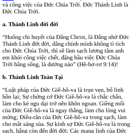
và công việc của Ðức Chúa Trời. Ðức Thánh Linh là
Ðức Chúa Trời.
a. Thánh Linh đời đời
“Huống chi huyết của Ðấng Christ, là Ðấng nhờ Ðức
Thánh Linh đời đời, dâng chính mình không tì tích
cho Ðức Chúa Trời, thì sẽ làm sạch lương tâm anh
em khỏi công việc chết, đặng hầu việc Ðức Chúa
Trời hằng sống, là dường nào” (Hê-bơ-rơ 9:14)!
b. Thánh Linh Toàn Tại
“Luật pháp của Ðức Giê-hô-va là trọn vẹn, bổ linh
hồn lại; Sự chứng cớ Ðức Giê-hô-va là chắc chắn,
làm cho kẻ ngu dại trở nên khôn ngoan. Giềng mối
của Ðức Giê-hô-va là ngay thẳng, làm cho lòng vui
mừng; Ðiều-răn của Ðức Giê-hô-va trong sạch, làm
cho mắt sáng sủa. Sự kính sợ Ðức Giê-hô-va là trong
sạch, hằng còn đến đời đời; Các mạng lịnh của Ðức