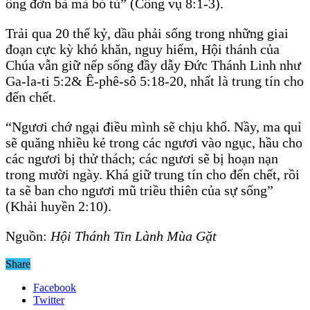
ông đờn bà mà bỏ tù” (Công vụ 8:1-3).
Trải qua 20 thế kỷ, dầu phải sống trong những giai
đoạn cực kỳ khó khăn, nguy hiểm, Hội thánh của
Chúa vẫn giữ nếp sống đầy dẫy Ðức Thánh Linh như
Ga-la-ti 5:2& Ê-phê-sô 5:18-20, nhất là trung tín cho
đến chết.
“Ngươi chớ ngại điều mình sẽ chịu khổ. Nầy, ma quỉ
sẽ quăng nhiều kẻ trong các ngươi vào ngục, hầu cho
các ngươi bị thử thách; các ngươi sẽ bị hoạn nạn
trong mười ngày. Khá giữ trung tín cho đến chết, rồi
ta sẽ ban cho ngươi mũ triều thiên của sự sống”
(Khải huyền 2:10).
Nguồn:
Hội Thánh Tin Lành Mùa Gặt
Share
Facebook
Twitter