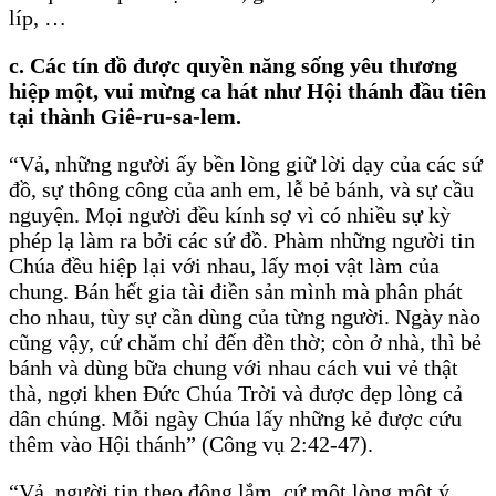
líp, …
c. Các tín đồ được quyền năng sống yêu thương
hiệp một, vui mừng ca hát như Hội thánh đầu tiên
tại thành Giê-ru-sa-lem.
“Vả, những người ấy bền lòng giữ lời dạy của các sứ
đồ, sự thông công của anh em, lễ bẻ bánh, và sự cầu
nguyện. Mọi người đều kính sợ vì có nhiều sự kỳ
phép lạ làm ra bởi các sứ đồ. Phàm những người tin
Chúa đều hiệp lại với nhau, lấy mọi vật làm của
chung. Bán hết gia tài điền sản mình mà phân phát
cho nhau, tùy sự cần dùng của từng người. Ngày nào
cũng vậy, cứ chăm chỉ đến đền thờ; còn ở nhà, thì bẻ
bánh và dùng bữa chung với nhau cách vui vẻ thật
thà, ngợi khen Ðức Chúa Trời và được đẹp lòng cả
dân chúng. Mỗi ngày Chúa lấy những kẻ được cứu
thêm vào Hội thánh” (Công vụ 2:42-47).
“Vả, người tin theo đông lắm, cứ một lòng một ý