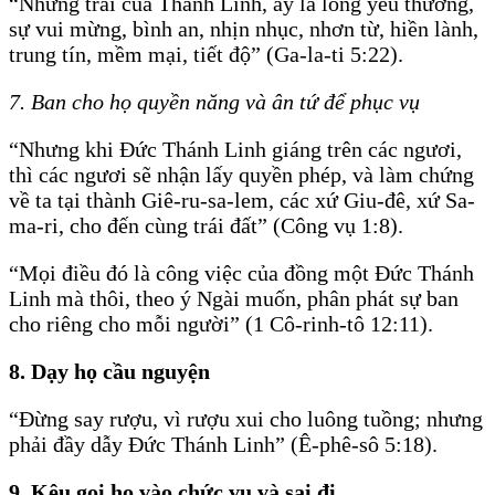
“Nhưng trái của Thánh Linh, ấy là lòng yêu thương,
sự vui mừng, bình an, nhịn nhục, nhơn từ, hiền lành,
trung tín, mềm mại, tiết độ” (Ga-la-ti 5:22).
7. Ban cho họ quyền năng và ân tứ để phục vụ
“Nhưng khi Ðức Thánh Linh giáng trên các ngươi,
thì các ngươi sẽ nhận lấy quyền phép, và làm chứng
về ta tại thành Giê-ru-sa-lem, các xứ Giu-đê, xứ Sa-
ma-ri, cho đến cùng trái đất” (Công vụ 1:8).
“Mọi điều đó là công việc của đồng một Ðức Thánh
Linh mà thôi, theo ý Ngài muốn, phân phát sự ban
cho riêng cho mỗi người” (1 Cô-rinh-tô 12:11).
8. Dạy họ cầu nguyện
“Ðừng say rượu, vì rượu xui cho luông tuồng; nhưng
phải đầy dẫy Ðức Thánh Linh” (Ê-phê-sô 5:18).
9. Kêu gọi họ vào chức vụ và sai đi