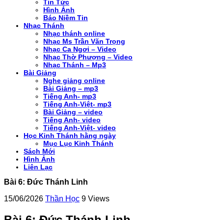
Tin Tức
Hình Ảnh
Báo Niềm Tin
Nhạc Thánh
Nhạc thánh online
Nhạc Ms Trần Văn Trọng
Nhạc Ca Ngơi – Video
Nhạc Thờ Phượng – Video
Nhạc Thánh – Mp3
Bài Giảng
Nghe giảng online
Bài Giảng – mp3
Tiếng Anh- mp3
Tiếng Anh-Việt- mp3
Bài Giảng – video
Tiếng Anh- video
Tiếng Anh-Việt- video
Học Kinh Thánh hằng ngày
Mục Lục Kinh Thánh
Sách Mới
Hình Ảnh
Liên Lạc
Bài 6: Đức Thánh Linh
15/06/2026
Thần Học
9 Views
Bài 6: Đức Thánh Linh