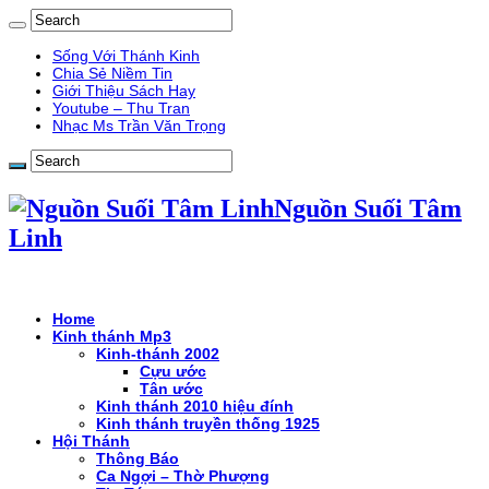
Sống Với Thánh Kinh
Chia Sẻ Niềm Tin
Giới Thiệu Sách Hay
Youtube – Thu Tran
Nhạc Ms Trần Văn Trọng
Nguồn Suối Tâm
Linh
Home
Kinh thánh Mp3
Kinh-thánh 2002
Cựu ước
Tân ước
Kinh thánh 2010 hiệu đính
Kinh thánh truyền thống 1925
Hội Thánh
Thông Báo
Ca Ngợi – Thờ Phượng