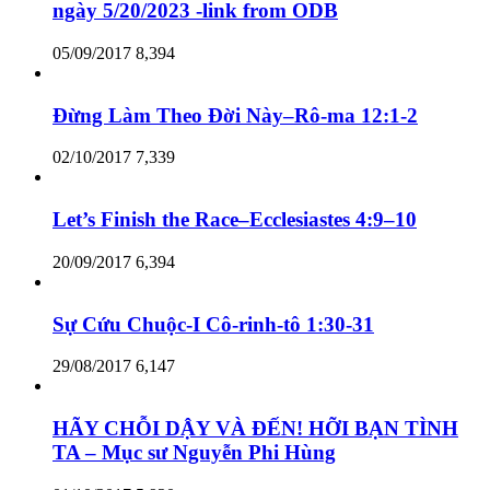
ngày 5/20/2023 -link from ODB
05/09/2017
8,394
Đừng Làm Theo Đời Này–Rô-ma 12:1-2
02/10/2017
7,339
Let’s Finish the Race–Ecclesiastes 4:9–10
20/09/2017
6,394
Sự Cứu Chuộc-I Cô-rinh-tô 1:30-31
29/08/2017
6,147
HÃY CHỖI DẬY VÀ ĐẾN! HỠI BẠN TÌNH
TA – Mục sư Nguyễn Phi Hùng