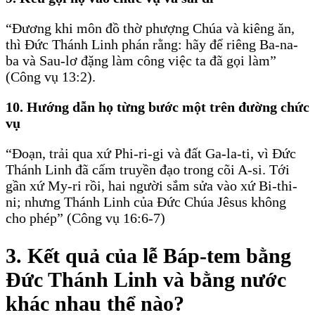
“Ðương khi môn đồ thờ phượng Chúa và kiêng ăn,
thì Ðức Thánh Linh phán rằng: hãy để riêng Ba-na-
ba và Sau-lơ đặng làm công việc ta đã gọi làm”
(Công vụ 13:2).
10. Hướng dẫn họ từng bước một trên đường chức
vụ
“Ðoạn, trải qua xứ Phi-ri-gi và đất Ga-la-ti, vì Ðức
Thánh Linh đã cấm truyền đạo trong cõi A-si. Tới
gần xứ My-ri rồi, hai người sắm sửa vào xứ Bi-thi-
ni; nhưng Thánh Linh của Ðức Chúa Jêsus không
cho phép” (Công vụ 16:6-7)
3. Kết quả của lễ Báp-tem bằng
Ðức Thánh Linh và bằng nước
khác nhau thể nào?