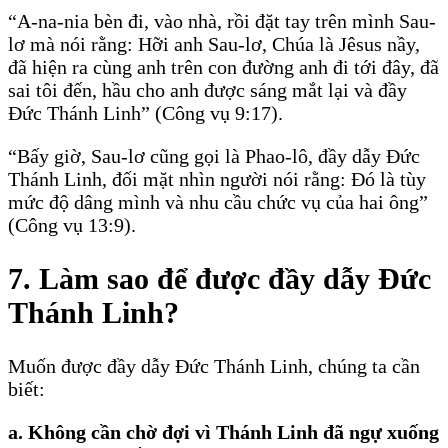
“A-na-nia bèn đi, vào nhà, rồi đặt tay trên mình Sau-
lơ mà nói rằng: Hỡi anh Sau-lơ, Chúa là Jêsus nầy,
đã hiện ra cùng anh trên con đường anh đi tới đây, đã
sai tôi đến, hầu cho anh được sáng mắt lại và đầy
Ðức Thánh Linh” (Công vụ 9:17).
“Bấy giờ, Sau-lơ cũng gọi là Phao-lô, đầy dẫy Ðức
Thánh Linh, đối mặt nhìn người nói rằng: Ðó là tùy
mức độ dâng mình và nhu cầu chức vụ của hai ông”
(Công vụ 13:9).
7. Làm sao để được đầy dẫy Ðức
Thánh Linh?
Muốn được đầy dẫy Ðức Thánh Linh, chúng ta cần
biết:
a. Không cần chờ đợi vì Thánh Linh đã ngự xuống