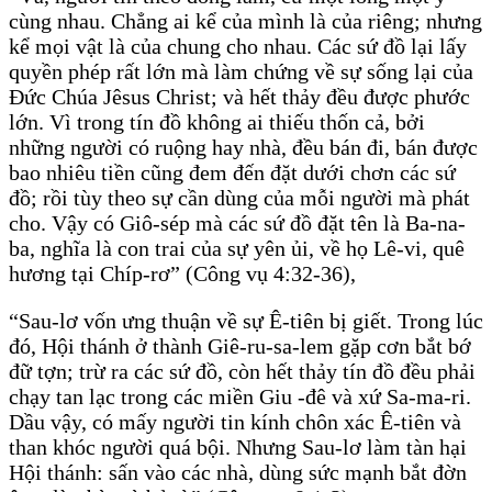
cùng nhau. Chẳng ai kể của mình là của riêng; nhưng
kể mọi vật là của chung cho nhau. Các sứ đồ lại lấy
quyền phép rất lớn mà làm chứng về sự sống lại của
Ðức Chúa Jêsus Christ; và hết thảy đều được phước
lớn. Vì trong tín đồ không ai thiếu thốn cả, bởi
những người có ruộng hay nhà, đều bán đi, bán được
bao nhiêu tiền cũng đem đến đặt dưới chơn các sứ
đồ; rồi tùy theo sự cần dùng của mỗi người mà phát
cho. Vậy có Giô-sép mà các sứ đồ đặt tên là Ba-na-
ba, nghĩa là con trai của sự yên ủi, về họ Lê-vi, quê
hương tại Chíp-rơ” (Công vụ 4:32-36),
“Sau-lơ vốn ưng thuận về sự Ê-tiên bị giết. Trong lúc
đó, Hội thánh ở thành Giê-ru-sa-lem gặp cơn bắt bớ
đữ tợn; trừ ra các sứ đồ, còn hết thảy tín đồ đều phải
chạy tan lạc trong các miền Giu -đê và xứ Sa-ma-ri.
Dầu vậy, có mấy người tin kính chôn xác Ê-tiên và
than khóc người quá bội. Nhưng Sau-lơ làm tàn hại
Hội thánh: sấn vào các nhà, dùng sức mạnh bắt đờn