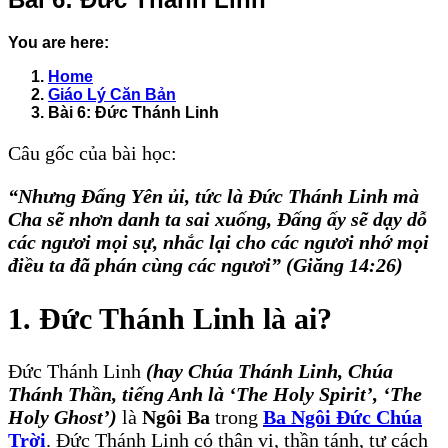
You are here:
Home
Giáo Lý Căn Bản
Bài 6: Đức Thánh Linh
Câu gốc của bài học:
“Nhưng Ðấng Yên ủi, tức là Ðức Thánh Linh mà
Cha sẽ nhơn danh ta sai xuống, Ðấng ấy sẽ dạy dỗ
các ngươi mọi sự, nhắc lại cho các ngươi nhớ mọi
điều ta đã phán cùng các ngươi” (Giăng 14:26)
1. Ðức Thánh Linh là ai?
Ðức Thánh Linh
(hay Chúa Thánh Linh, Chúa
Thánh Thần, tiếng Anh là ‘The Holy Spirit’, ‘The
Holy Ghost’)
là
Ngôi Ba
trong
Ba Ngôi Ðức Chúa
Trời
. Ðức Thánh Linh có thân vị, thần tánh, tư cách