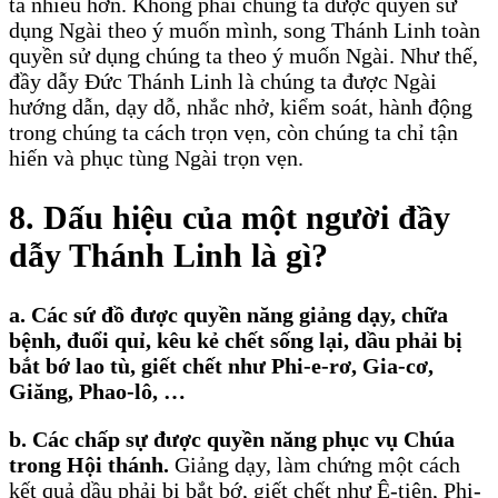
ta nhiều hơn. Không phải chúng ta được quyền sử
dụng Ngài theo ý muốn mình, song Thánh Linh toàn
quyền sử dụng chúng ta theo ý muốn Ngài. Như thế,
đầy dẫy Ðức Thánh Linh là chúng ta được Ngài
hướng dẫn, dạy dỗ, nhắc nhở, kiểm soát, hành động
trong chúng ta cách trọn vẹn, còn chúng ta chỉ tận
hiến và phục tùng Ngài trọn vẹn.
8. Dấu hiệu của một người đầy
dẫy Thánh Linh là gì?
a. Các sứ đồ được quyền năng giảng dạy, chữa
bệnh, đuổi quỉ, kêu kẻ chết sống lại, dầu phải bị
bắt bớ lao tù, giết chết như Phi-e-rơ, Gia-cơ,
Giăng, Phao-lô, …
b. Các chấp sự được quyền năng phục vụ Chúa
trong Hội thánh.
Giảng dạy, làm chứng một cách
kết quả dầu phải bị bắt bớ, giết chết như Ê-tiên, Phi-