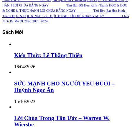
HẰNG NGÀY Thứ Sáu
Bài Học Kinh -Thánh HỌC & ĐỌC & NGHE & THỰC
HÀNH LỜI CHÚA HẰNG NGÀY Thứ Hai
Bài Học Kinh -Thánh HỌC & ĐỌC
& NGHE & THỰC HÀNH LỜI CHÚA HẰNG NGÀY Thứ Bảy
Bài Học Kinh -
Thánh HỌC & ĐỌC & NGHE & THỰC HÀNH LỜI CHÚA HẰNG NGÀY Chúa
Nhật
Ba Mẹ Ơi
2026
2025
2024
Sách Mới
Kiến Thức: Lễ Thăng Thiên
16/04/2026
SỨC MẠNH CHO NGƯỜI YẾU ĐUỐI –
Huỳnh Ngọc Ẩn
15/10/2023
Lời Chúa Trong Tân Ước – Warren W.
Wiersbe