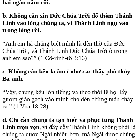
hai ngàn năm rồi.
b. Không cần xin Ðức Chúa Trời đổ thêm Thánh
Linh vào lòng chúng ta, vì Thánh Linh ngự vào
trong lòng rồi.
“Anh em há chẳng biết mình là đền thờ của Ðức
Chúa Trời, và Thánh Linh Ðức Chúa Trời ở trong
anh em sao?” (1 Cô-rinh-tô 3:16)
c. Không cần kêu la ầm ỉ như các thầy phù thủy
Ba-anh.
“Vậy, chúng kêu lớn tiếng; và theo thói lệ họ, lấy
gươm giáo gạch vào mình cho đến chừng máu chảy
ra.” (1 Vua 18:28)
d. Chỉ cần chúng ta tận hiến và phục tùng Thánh
Linh trọn vẹn
, vì đầy dẫy Thánh Linh không phải là
chúng ta được Ngài nhiều hơn, mà Ngài được chúng