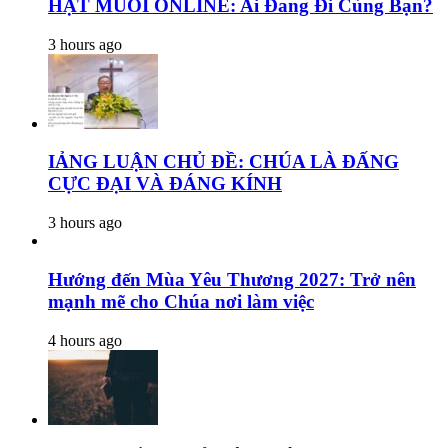
HẠT MUỐI ONLINE: Ai Đang Đi Cùng Bạn?
3 hours ago
IẢNG LUẬN CHỦ ĐỀ: CHÚA LÀ ĐẤNG
CỰC ĐẠI VÀ ĐÁNG KÍNH
3 hours ago
Hướng đến Mùa Yêu Thương 2027: Trở nên
mạnh mẽ cho Chúa nơi làm việc
4 hours ago