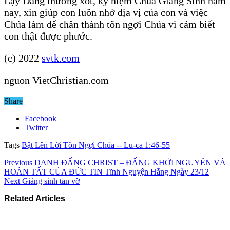
Lạy Đấng thương xót, kỷ niệm Chúa Giáng Sinh năm
nay, xin giúp con luôn nhớ địa vị của con và việc
Chúa làm để chân thành tôn ngợi Chúa vì cảm biết
con thật được phước.
(c) 2022
svtk.com
nguon VietChristian.com
Share
Facebook
Twitter
Tags
Bật Lên Lời Tôn Ngợi Chúa -- Lu-ca 1:46-55
Previous
DANH ĐẤNG CHRIST – ĐẤNG KHỞI NGUYÊN VÀ
HOÀN TẤT CỦA ĐỨC TIN Tĩnh Nguyện Hằng Ngày 23/12
Next
Giáng sinh tan vỡ
Related Articles