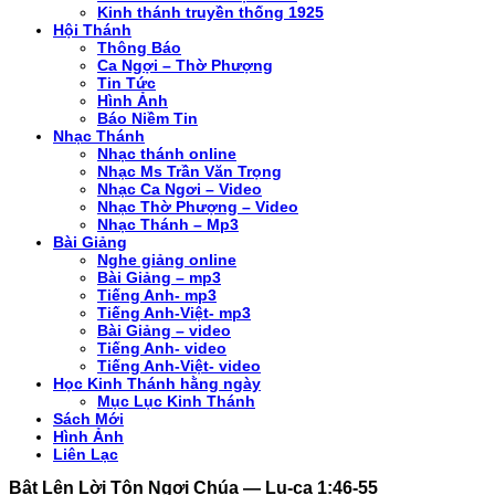
Kinh thánh truyền thống 1925
Hội Thánh
Thông Báo
Ca Ngợi – Thờ Phượng
Tin Tức
Hình Ảnh
Báo Niềm Tin
Nhạc Thánh
Nhạc thánh online
Nhạc Ms Trần Văn Trọng
Nhạc Ca Ngơi – Video
Nhạc Thờ Phượng – Video
Nhạc Thánh – Mp3
Bài Giảng
Nghe giảng online
Bài Giảng – mp3
Tiếng Anh- mp3
Tiếng Anh-Việt- mp3
Bài Giảng – video
Tiếng Anh- video
Tiếng Anh-Việt- video
Học Kinh Thánh hằng ngày
Mục Lục Kinh Thánh
Sách Mới
Hình Ảnh
Liên Lạc
Bật Lên Lời Tôn Ngợi Chúa — Lu-ca 1:46-55