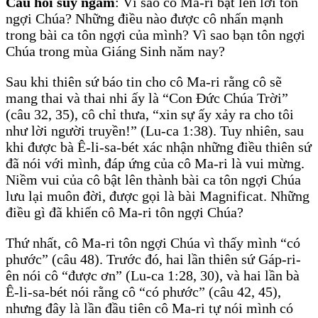
Câu hỏi suy ngẫm
: Vì sao cô Ma-ri bật lên lời tôn
ngợi Chúa? Những điều nào được cô nhấn mạnh
trong bài ca tôn ngợi của mình? Vì sao bạn tôn ngợi
Chúa trong mùa Giáng Sinh năm nay?
Sau khi thiên sứ báo tin cho cô Ma-ri rằng cô sẽ
mang thai và thai nhi ấy là “Con Đức Chúa Trời”
(câu 32, 35), cô chỉ thưa, “xin sự ấy xảy ra cho tôi
như lời người truyền!” (Lu-ca 1:38). Tuy nhiên, sau
khi được bà Ê-li-sa-bét xác nhận những điều thiên sứ
đã nói với mình, đáp ứng của cô Ma-ri là vui mừng.
Niềm vui của cô bật lên thành bài ca tôn ngợi Chúa
lưu lại muôn đời, được gọi là bài Magnificat. Những
điều gì đã khiến cô Ma-ri tôn ngợi Chúa?
Thứ nhất, cô Ma-ri tôn ngợi Chúa vì thấy mình “có
phước” (câu 48). Trước đó, hai lần thiên sứ Gáp-ri-
ên nói cô “được ơn” (Lu-ca 1:28, 30), và hai lần bà
Ê-li-sa-bét nói rằng cô “có phước” (câu 42, 45),
nhưng đây là lần đầu tiên cô Ma-ri tự nói mình có