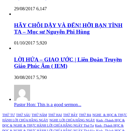
29/08/2017
6,147
HÃY CHỖI DẬY VÀ ĐẾN! HỠI BẠN TÌNH
TA – Mục sư Nguyễn Phi Hùng
01/10/2017
5,920
LỜI HỨA – GIAO ƯỚC | Liên Đoàn Truyền
Giáo Phúc Âm ( IEM)
30/08/2017
5,790
Pastor Hon: This is a good sermon...
THỨ TƯ
THỨ SÁU
THỨ NĂM
THỨ HAI
THỨ BẢY
THỨ BA
NGHE & HỌC & THỰC
HÀNH LỜI CHÚA HẰNG NGÀY
NGHE LỜI CHÚA HẰNG NGÀY
Kinh -Thánh HỌC &
ĐỌC & NGHE & THỰC HÀNH LỜI CHÚA HẰNG NGÀY Thứ Tư
Kinh -Thánh HỌC &
ĐỌC & NGHE & THỰC HÀNH LỜI CHÚA HẰNG NGÀY Thứ Sáu
Kinh -Thánh HỌC &