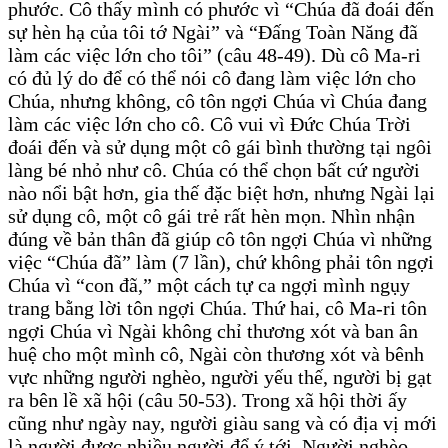
phước. Cô thấy mình có phước vì “Chúa đã đoái đến
sự hèn hạ của tôi tớ Ngài” và “Đấng Toàn Năng đã
làm các việc lớn cho tôi” (câu 48-49). Dù cô Ma-ri
có đủ lý do để có thể nói cô đang làm việc lớn cho
Chúa, nhưng không, cô tôn ngợi Chúa vì Chúa đang
làm các việc lớn cho cô. Cô vui vì Đức Chúa Trời
đoái đến và sử dụng một cô gái bình thường tại ngôi
làng bé nhỏ như cô. Chúa có thể chọn bất cứ người
nào nổi bật hơn, gia thế đặc biệt hơn, nhưng Ngài lại
sử dụng cô, một cô gái trẻ rất hèn mọn. Nhìn nhận
đúng về bản thân đã giúp cô tôn ngợi Chúa vì những
việc “Chúa đã” làm (7 lần), chứ không phải tôn ngợi
Chúa vì “con đã,” một cách tự ca ngợi mình ngụy
trang bằng lời tôn ngợi Chúa. Thứ hai, cô Ma-ri tôn
ngợi Chúa vì Ngài không chỉ thương xót và ban ân
huệ cho một mình cô, Ngài còn thương xót và bênh
vực những người nghèo, người yếu thế, người bị gạt
ra bên lề xã hội (câu 50-53). Trong xã hội thời ấy
cũng như ngày nay, người giàu sang và có địa vị mới
là người được nhiều người để ý tới. Người nghèo,