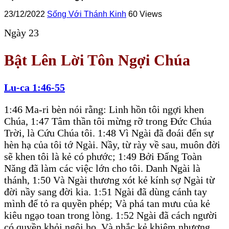
23/12/2022
Sống Với Thánh Kinh
60 Views
Ngày 23
Bật Lên Lời Tôn Ngợi Chúa
Lu-ca 1:46-55
1:46 Ma-ri bèn nói rằng: Linh hồn tôi ngợi khen
Chúa, 1:47 Tâm thần tôi mừng rỡ trong Đức Chúa
Trời, là Cứu Chúa tôi. 1:48 Vì Ngài đã đoái đến sự
hèn hạ của tôi tớ Ngài. Nầy, từ rày về sau, muôn đời
sẽ khen tôi là kẻ có phước; 1:49 Bởi Đấng Toàn
Năng đã làm các việc lớn cho tôi. Danh Ngài là
thánh, 1:50 Và Ngài thương xót kẻ kính sợ Ngài từ
đời nầy sang đời kia. 1:51 Ngài đã dùng cánh tay
mình để tỏ ra quyền phép; Và phá tan mưu của kẻ
kiêu ngạo toan trong lòng. 1:52 Ngài đã cách người
có quyền khỏi ngôi họ, Và nhắc kẻ khiêm nhượng