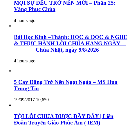
MỌI SỰ ĐỀU TRỞ NÊN MỚI – Phần 25:
Vâng Phục Chúa
4 hours ago
Bài Học Kinh –Thánh: HỌC & ĐỌC & NGHE
& THỰC HÀNH LỜI CHÚA HẰNG NGÀY
Chúa Nhật, ngày 9/8/2026
4 hours ago
5 Cay Đắng Trở Nên Ngọt Ngào – MS Hua
Trung Tin
19/09/2017
10,659
TỘI LỖI CHƯA ĐƯỢC ĐẦY DẪY | Liên
Đoàn Truyền Giáo Phúc Âm ( IEM)