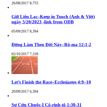
26/08/2017
8,755
Giữ Liên Lạc–Keep in Touch (Anh & Việt)
ngày 5/20/2023 -link from ODB
05/09/2017
8,394
Đừng Làm Theo Đời Này–Rô-ma 12:1-2
02/10/2017
7,339
Let’s Finish the Race–Ecclesiastes 4:9–10
20/09/2017
6,394
Sự Cứu Chuộc-I Cô-rinh-tô 1:30-31