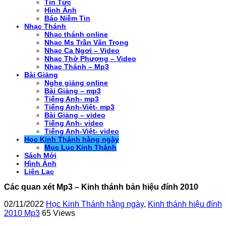
Tin Tức
Hình Ảnh
Báo Niềm Tin
Nhạc Thánh
Nhạc thánh online
Nhạc Ms Trần Văn Trọng
Nhạc Ca Ngơi – Video
Nhạc Thờ Phượng – Video
Nhạc Thánh – Mp3
Bài Giảng
Nghe giảng online
Bài Giảng – mp3
Tiếng Anh- mp3
Tiếng Anh-Việt- mp3
Bài Giảng – video
Tiếng Anh- video
Tiếng Anh-Việt- video
Học Kinh Thánh hằng ngày
Mục Lục Kinh Thánh
Sách Mới
Hình Ảnh
Liên Lạc
Các quan xét Mp3 – Kinh thánh bản hiệu đính 2010
02/11/2022
Học Kinh Thánh hằng ngày
,
Kinh thánh hiệu đính
2010 Mp3
65 Views