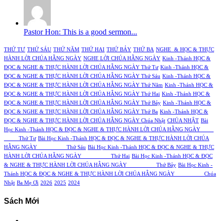
Pastor Hon: This is a good sermon...
THỨ TƯ
THỨ SÁU
THỨ NĂM
THỨ HAI
THỨ BẢY
THỨ BA
NGHE & HỌC & THỰC
HÀNH LỜI CHÚA HẰNG NGÀY
NGHE LỜI CHÚA HẰNG NGÀY
Kinh -Thánh HỌC &
ĐỌC & NGHE & THỰC HÀNH LỜI CHÚA HẰNG NGÀY Thứ Tư
Kinh -Thánh HỌC &
ĐỌC & NGHE & THỰC HÀNH LỜI CHÚA HẰNG NGÀY Thứ Sáu
Kinh -Thánh HỌC &
ĐỌC & NGHE & THỰC HÀNH LỜI CHÚA HẰNG NGÀY Thứ Năm
Kinh -Thánh HỌC &
ĐỌC & NGHE & THỰC HÀNH LỜI CHÚA HẰNG NGÀY Thứ Hai
Kinh -Thánh HỌC &
ĐỌC & NGHE & THỰC HÀNH LỜI CHÚA HẰNG NGÀY Thứ Bảy
Kinh -Thánh HỌC &
ĐỌC & NGHE & THỰC HÀNH LỜI CHÚA HẰNG NGÀY Thứ Ba
Kinh -Thánh HỌC &
ĐỌC & NGHE & THỰC HÀNH LỜI CHÚA HẰNG NGÀY Chúa Nhật
CHÚA NHẬT
Bài
Học Kinh -Thánh HỌC & ĐỌC & NGHE & THỰC HÀNH LỜI CHÚA HẰNG NGÀY
Thứ Tư
Bài Học Kinh -Thánh HỌC & ĐỌC & NGHE & THỰC HÀNH LỜI CHÚA
HẰNG NGÀY Thứ Sáu
Bài Học Kinh -Thánh HỌC & ĐỌC & NGHE & THỰC
HÀNH LỜI CHÚA HẰNG NGÀY Thứ Hai
Bài Học Kinh -Thánh HỌC & ĐỌC
& NGHE & THỰC HÀNH LỜI CHÚA HẰNG NGÀY Thứ Bảy
Bài Học Kinh -
Thánh HỌC & ĐỌC & NGHE & THỰC HÀNH LỜI CHÚA HẰNG NGÀY Chúa
Nhật
Ba Mẹ Ơi
2026
2025
2024
Sách Mới