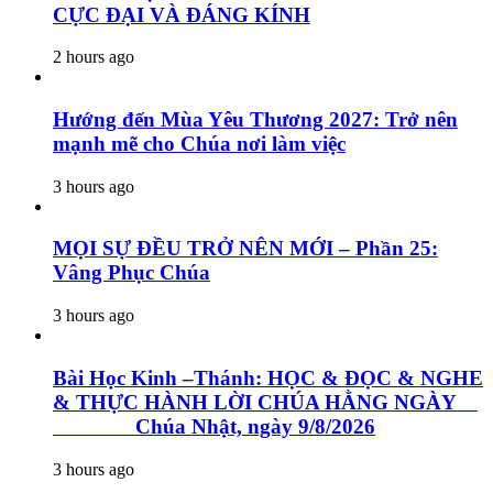
CỰC ĐẠI VÀ ĐÁNG KÍNH
2 hours ago
Hướng đến Mùa Yêu Thương 2027: Trở nên
mạnh mẽ cho Chúa nơi làm việc
3 hours ago
MỌI SỰ ĐỀU TRỞ NÊN MỚI – Phần 25:
Vâng Phục Chúa
3 hours ago
Bài Học Kinh –Thánh: HỌC & ĐỌC & NGHE
& THỰC HÀNH LỜI CHÚA HẰNG NGÀY
Chúa Nhật, ngày 9/8/2026
3 hours ago