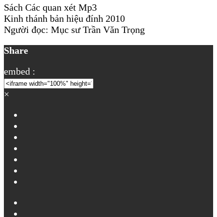
Sách Các quan xét Mp3
Kinh thánh bản hiệu đính 2010
Người đọc: Mục sư Trần Văn Trọng
Share
embed :
×