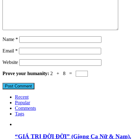
Name
*
Email
*
Website
Prove your humanity:
2 + 8 =
Recent
Popular
Comments
Tags
“GIÁ TRỊ ĐỜI ĐỜI” (Giọng Ca Nữ & Nam),