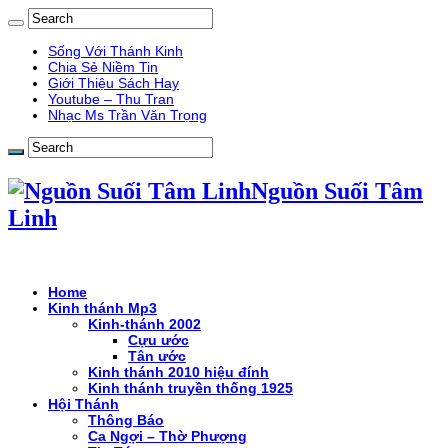
Sống Với Thánh Kinh
Chia Sẻ Niềm Tin
Giới Thiệu Sách Hay
Youtube – Thu Tran
Nhạc Ms Trần Văn Trọng
Nguồn Suối Tâm
Linh
Home
Kinh thánh Mp3
Kinh-thánh 2002
Cựu ước
Tân ước
Kinh thánh 2010 hiệu đính
Kinh thánh truyền thống 1925
Hội Thánh
Thông Báo
Ca Ngợi – Thờ Phượng