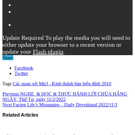
Update Required
To play the media you will need to
either update your browser to a recent version or
update your
Flash plugin
.
Share
Facebook
Twitter
Tags
Các quan xét Mp3 - Kinh thánh bản hiệu đính 2010
Previous
NGHE & HỌC & THỰC HÀNH LỜI CHÚA HẰNG
NGÀY, Thứ Tư, ngày 11/2/2022
Next
Facing Life’s Mountains – Daily Devotional 2022/11/3
Related Articles