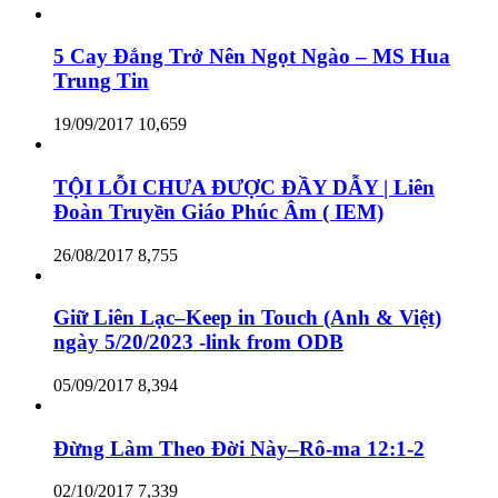
5 Cay Đắng Trở Nên Ngọt Ngào – MS Hua
Trung Tin
19/09/2017
10,659
TỘI LỖI CHƯA ĐƯỢC ĐẦY DẪY | Liên
Đoàn Truyền Giáo Phúc Âm ( IEM)
26/08/2017
8,755
Giữ Liên Lạc–Keep in Touch (Anh & Việt)
ngày 5/20/2023 -link from ODB
05/09/2017
8,394
Đừng Làm Theo Đời Này–Rô-ma 12:1-2
02/10/2017
7,339