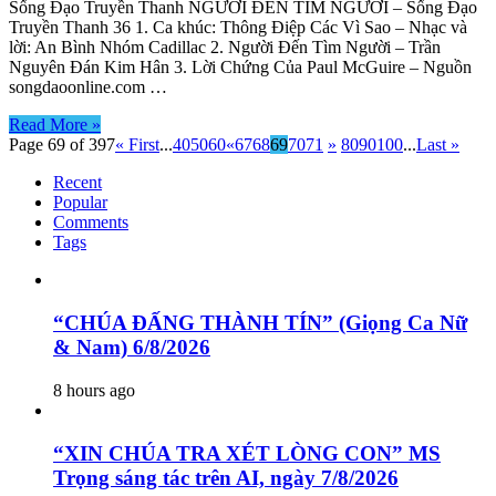
Sống Đạo Truyền Thanh NGƯỜI ĐẾN TÌM NGƯỜI – Sống Đạo
Truyền Thanh 36 1. Ca khúc: Thông Điệp Các Vì Sao – Nhạc và
lời: An Bình Nhóm Cadillac 2. Người Đến Tìm Người – Trần
Nguyên Đán Kim Hân 3. Lời Chứng Của Paul McGuire – Nguồn
songdaoonline.com …
Read More »
Page 69 of 397
« First
...
40
50
60
«
67
68
69
70
71
»
80
90
100
...
Last »
Recent
Popular
Comments
Tags
“CHÚA ĐẤNG THÀNH TÍN” (Giọng Ca Nữ
& Nam) 6/8/2026
8 hours ago
“XIN CHÚA TRA XÉT LÒNG CON” MS
Trọng sáng tác trên AI, ngày 7/8/2026