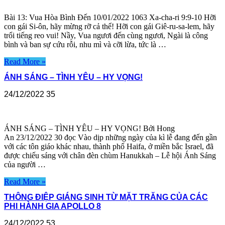
Bài 13: Vua Hòa Bình Đến 10/01/2022 1063 Xa-cha-ri 9:9-10 Hỡi
con gái Si-ôn, hãy mừng rỡ cả thể! Hỡi con gái Giê-ru-sa-lem, hãy
trổi tiếng reo vui! Nầy, Vua ngươi đến cùng ngươi, Ngài là công
bình và ban sự cứu rỗi, nhu mì và cỡi lừa, tức là …
Read More »
ÁNH SÁNG – TÌNH YÊU – HY VỌNG!
24/12/2022
35
ÁNH SÁNG – TÌNH YÊU – HY VỌNG! Bởi Hong
An 23/12/2022 30 đọc Vào dịp những ngày của kì lễ đang đến gần
với các tôn giáo khác nhau, thành phố Haifa, ở miền bắc Israel, đã
được chiếu sáng với chân đèn chùm Hanukkah – Lễ hội Ánh Sáng
của người …
Read More »
THÔNG ĐIỆP GIÁNG SINH TỪ MẶT TRĂNG CỦA CÁC
PHI HÀNH GIA APOLLO 8
24/12/2022
53