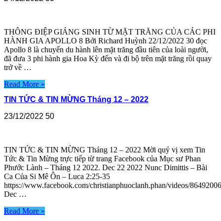
THÔNG ĐIỆP GIÁNG SINH TỪ MẶT TRĂNG CỦA CÁC PHI
HÀNH GIA APOLLO 8 Bởi Richard Huỳnh 22/12/2022 30 đọc
Apollo 8 là chuyến du hành lên mặt trăng đầu tiên của loài người,
đã đưa 3 phi hành gia Hoa Kỳ đến và đi bộ trên mặt trăng rồi quay
trở về …
Read More »
TIN TỨC & TIN MỪNG Tháng 12 – 2022
23/12/2022
50
TIN TỨC & TIN MỪNG Tháng 12 – 2022 Mời quý vị xem Tin
Tức & Tin Mừng trực tiếp từ trang Facebook của Mục sư Phan
Phước Lành – Tháng 12 2022. Dec 22 2022 Nunc Dimittis – Bài
Ca Của Si Mê Ôn – Luca 2:25-35
https://www.facebook.com/christianphuoclanh.phan/videos/864920
Dec …
Read More »