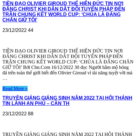
TIỀN ĐẠO OLIVIER GIROUD THỂ HIỆN ĐỨC TIN NƠI
ĐẤNG CHRIST KHI DẪN DẮT ĐỘI TUYỂN PHÁP ĐẾN
TRẬN CHUNG KẾT WORLD CUP: ‘CHÚA LÀ ĐẤNG
CHĂN GIỮ TÔI’
23/12/2022
44
TIỀN ĐẠO OLIVIER GIROUD THỂ HIỆN ĐỨC TIN NƠI
ĐẤNG CHRIST KHI DẪN DẮT ĐỘI TUYỂN PHÁP ĐẾN
TRẬN CHUNG KẾT WORLD CUP: ‘CHÚA LÀ ĐẤNG CHĂN
GIỮ TÔI’ Bởi Cbn.Com 16/12/2022 30 đọc Người hâm mộ bóng
đá trên toàn thế giới biết đến Olivier Giroud vì tài năng tuyệt vời mà
…
Read More »
TRUYỀN GIẢNG GIÁNG SINH NĂM 2022 TẠI HỘI THÁNH
TIN LÀNH AN PHÚ – CẦN TH
23/12/2022
88
TRUYỀN GIẢNG GIÁNG SINH NĂM 2022 TẠI HỘI THÁNH