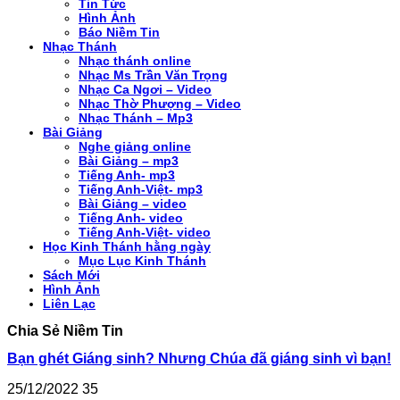
Tin Tức
Hình Ảnh
Báo Niềm Tin
Nhạc Thánh
Nhạc thánh online
Nhạc Ms Trần Văn Trọng
Nhạc Ca Ngơi – Video
Nhạc Thờ Phượng – Video
Nhạc Thánh – Mp3
Bài Giảng
Nghe giảng online
Bài Giảng – mp3
Tiếng Anh- mp3
Tiếng Anh-Việt- mp3
Bài Giảng – video
Tiếng Anh- video
Tiếng Anh-Việt- video
Học Kinh Thánh hằng ngày
Mục Lục Kinh Thánh
Sách Mới
Hình Ảnh
Liên Lạc
Chia Sẻ Niềm Tin
Bạn ghét Giáng sinh? Nhưng Chúa đã giáng sinh vì bạn!
25/12/2022
35