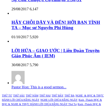
29/08/2017
6,147
HÃY CHỖI DẬY VÀ ĐẾN! HỠI BẠN TÌNH
TA – Mục sư Nguyễn Phi Hùng
01/10/2017
5,920
LỜI HỨA – GIAO ƯỚC | Liên Đoàn Truyền
Giáo Phúc Âm ( IEM)
30/08/2017
5,790
Pastor Hon: This is a good sermon...
THỨ TƯ
THỨ SÁU
THỨ NĂM
THỨ HAI
THỨ BẢY
THỨ BA
NGHE & HỌC & THỰC
HÀNH LỜI CHÚA HẰNG NGÀY
NGHE LỜI CHÚA HẰNG NGÀY
Kinh -Thánh HỌC &
ĐỌC & NGHE & THỰC HÀNH LỜI CHÚA HẰNG NGÀY Thứ Tư
Kinh -Thánh HỌC &