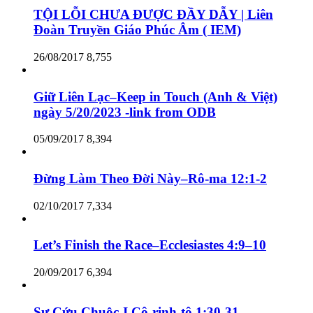
TỘI LỖI CHƯA ĐƯỢC ĐẦY DẪY | Liên
Đoàn Truyền Giáo Phúc Âm ( IEM)
26/08/2017
8,755
Giữ Liên Lạc–Keep in Touch (Anh & Việt)
ngày 5/20/2023 -link from ODB
05/09/2017
8,394
Đừng Làm Theo Đời Này–Rô-ma 12:1-2
02/10/2017
7,334
Let’s Finish the Race–Ecclesiastes 4:9–10
20/09/2017
6,394
Sự Cứu Chuộc-I Cô-rinh-tô 1:30-31