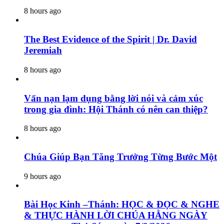
8 hours ago
The Best Evidence of the Spirit | Dr. David
Jeremiah
8 hours ago
Vấn nạn lạm dụng bằng lời nói và cảm xúc
trong gia đình: Hội Thánh có nên can thiệp?
8 hours ago
Chúa Giúp Bạn Tăng Trưởng Từng Bước Một
9 hours ago
Bài Học Kinh –Thánh: HỌC & ĐỌC & NGHE
& THỰC HÀNH LỜI CHÚA HẰNG NGÀY