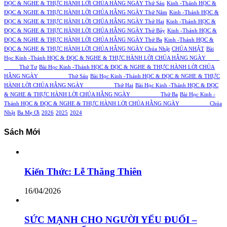
ĐỌC & NGHE & THỰC HÀNH LỜI CHÚA HẰNG NGÀY Thứ Sáu
Kinh -Thánh HỌC &
ĐỌC & NGHE & THỰC HÀNH LỜI CHÚA HẰNG NGÀY Thứ Năm
Kinh -Thánh HỌC &
ĐỌC & NGHE & THỰC HÀNH LỜI CHÚA HẰNG NGÀY Thứ Hai
Kinh -Thánh HỌC &
ĐỌC & NGHE & THỰC HÀNH LỜI CHÚA HẰNG NGÀY Thứ Bảy
Kinh -Thánh HỌC &
ĐỌC & NGHE & THỰC HÀNH LỜI CHÚA HẰNG NGÀY Thứ Ba
Kinh -Thánh HỌC &
ĐỌC & NGHE & THỰC HÀNH LỜI CHÚA HẰNG NGÀY Chúa Nhật
CHÚA NHẬT
Bài
Học Kinh -Thánh HỌC & ĐỌC & NGHE & THỰC HÀNH LỜI CHÚA HẰNG NGÀY
Thứ Tư
Bài Học Kinh -Thánh HỌC & ĐỌC & NGHE & THỰC HÀNH LỜI CHÚA
HẰNG NGÀY Thứ Sáu
Bài Học Kinh -Thánh HỌC & ĐỌC & NGHE & THỰC
HÀNH LỜI CHÚA HẰNG NGÀY Thứ Hai
Bài Học Kinh -Thánh HỌC & ĐỌC
& NGHE & THỰC HÀNH LỜI CHÚA HẰNG NGÀY Thứ Ba
Bài Học Kinh -
Thánh HỌC & ĐỌC & NGHE & THỰC HÀNH LỜI CHÚA HẰNG NGÀY Chúa
Nhật
Ba Mẹ Ơi
2026
2025
2024
Sách Mới
Kiến Thức: Lễ Thăng Thiên
16/04/2026
SỨC MẠNH CHO NGƯỜI YẾU ĐUỐI –