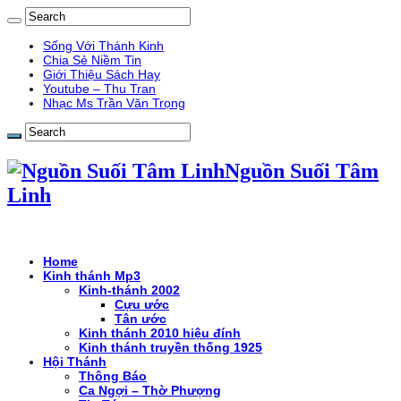
Sống Với Thánh Kinh
Chia Sẻ Niềm Tin
Giới Thiệu Sách Hay
Youtube – Thu Tran
Nhạc Ms Trần Văn Trọng
Nguồn Suối Tâm
Linh
Home
Kinh thánh Mp3
Kinh-thánh 2002
Cựu ước
Tân ước
Kinh thánh 2010 hiệu đính
Kinh thánh truyền thống 1925
Hội Thánh
Thông Báo
Ca Ngợi – Thờ Phượng