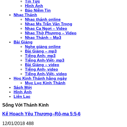
Tin Tức
Hình Ảnh
Báo Niềm Tin
Nhạc Thánh
Nhạc thánh online
Nhạc Ms Trần Văn Trọng
Nhạc Ca Ngơi – Video
Nhạc Thờ Phượng – Video
Nhạc Thánh – Mp3
Bài Giảng
Nghe giảng online
Bài Giảng – mp3
Tiếng Anh- mp3
Tiếng Anh-Việt- mp3
Bài Giảng – video
Tiếng Anh- video
Tiếng Anh-Việt- video
Học Kinh Thánh hằng ngày
Mục Lục Kinh Thánh
Sách Mới
Hình Ảnh
Liên Lạc
Sống Với Thánh Kinh
Kế Hoạch Yêu Thương–Rô-ma 5:5-6
12/01/2018
488