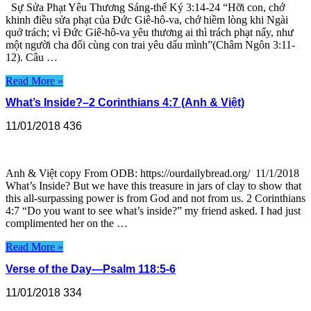
Sự Sửa Phạt Yêu Thương Sáng-thế Ký 3:14-24 “Hỡi con, chớ
khinh điều sửa phạt của Đức Giê-hô-va, chớ hiềm lòng khi Ngài
quở trách; vì Đức Giê-hô-va yêu thương ai thì trách phạt nấy, như
một người cha đối cùng con trai yêu dấu mình”(Châm Ngôn 3:11-
12). Câu …
Read More »
What’s Inside?–2 Corinthians 4:7 (Anh & Việt)
11/01/2018
436
Anh & Việt copy From ODB: https://ourdailybread.org/ 11/1/2018
What’s Inside? But we have this treasure in jars of clay to show that
this all-surpassing power is from God and not from us. 2 Corinthians
4:7 “Do you want to see what’s inside?” my friend asked. I had just
complimented her on the …
Read More »
Verse of the Day—Psalm 118:5-6
11/01/2018
334