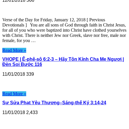
12/01/2018
366
Verse of the Day for Friday, January 12, 2018 [ Previous
Devotionals ] You are all sons of God through faith in Christ Jesus,
for all of you who were baptized into Christ have clothed yourselves
with Christ. There is neither Jew nor Greek, slave nor free, male nor
female, for you …
Read More »
VHOPE | Ê-phê-sô 6:2-3 – Hãy Tôn Kính Cha Mẹ Ngươi |
Đèn Soi Bước 116
11/01/2018
339
Read More »
Sự Sửa Phạt Yêu Thương–Sáng-thế Ký 3:14-24
11/01/2018
2,433