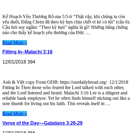
Kế Hoạch Yêu Thương Rô-ma 5:5-6 “Thật vậy, khi chúng ta còn
yếu đuối, Đấng Christ đã theo kỳ hẹn chịu chết vì kẻ có tội” (câu 6).
Câu hỏi suy ngẫm: “Theo kỳ hẹn” nghĩa là gì? Những bằng chứng
nào cho thấy kế hoạch yêu thương của Đức …
Read More »
Fitting In–Malachi 3:16
12/01/2018
394
Anh & Việt copy From ODB: https://ourdailybread.org/ 12/1/2018
Fitting In Then those who feared the Lord talked with each other,
and the Lord listened and heard. Malachi 3:16 Lee is a diligent and
reliable bank employee. Yet he often finds himself sticking out like a
sore thumb for living out his faith. This reveals itself in …
Read More »
Verse of the Day—Galatians 3:26-29