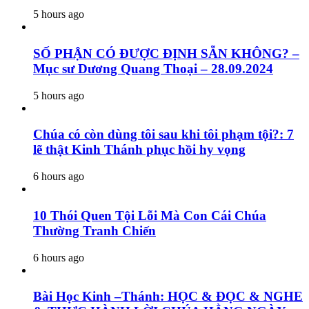
5 hours ago
SỐ PHẬN CÓ ĐƯỢC ĐỊNH SẴN KHÔNG? –
Mục sư Dương Quang Thoại – 28.09.2024
5 hours ago
Chúa có còn dùng tôi sau khi tôi phạm tội?: 7
lẽ thật Kinh Thánh phục hồi hy vọng
6 hours ago
10 Thói Quen Tội Lỗi Mà Con Cái Chúa
Thường Tranh Chiến
6 hours ago
Bài Học Kinh –Thánh: HỌC & ĐỌC & NGHE