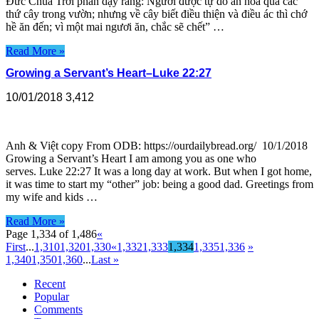
Đức Chúa Trời phán dạy rằng: Ngươi được tự do ăn hoa quả các
thứ cây trong vườn; nhưng về cây biết điều thiện và điều ác thì chớ
hề ăn đến; vì một mai ngươi ăn, chắc sẽ chết” …
Read More »
Growing a Servant’s Heart–Luke 22:27
10/01/2018
3,412
Anh & Việt copy From ODB: https://ourdailybread.org/ 10/1/2018
Growing a Servant’s Heart I am among you as one who
serves. Luke 22:27 It was a long day at work. But when I got home,
it was time to start my “other” job­: being a good dad. Greetings from
my wife and kids …
Read More »
Page 1,334 of 1,486
«
First
...
1,310
1,320
1,330
«
1,332
1,333
1,334
1,335
1,336
»
1,340
1,350
1,360
...
Last »
Recent
Popular
Comments