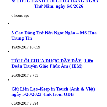
& THỰC HÀNH LỜI CHÚA HẰNG NGÀY
Thứ Năm, ngày 6/8/2026
6 hours ago
5 Cay Đắng Trở Nên Ngọt Ngào – MS Hua
Trung Tin
19/09/2017
10,659
TỘI LỖI CHƯA ĐƯỢC ĐẦY DẪY | Liên
Đoàn Truyền Giáo Phúc Âm ( IEM)
26/08/2017
8,755
Giữ Liên Lạc–Keep in Touch (Anh & Việt)
ngày 5/20/2023 -link from ODB
05/09/2017
8,394