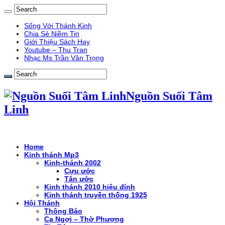
Sống Với Thánh Kinh
Chia Sẻ Niềm Tin
Giới Thiệu Sách Hay
Youtube – Thu Tran
Nhạc Ms Trần Văn Trọng
Nguồn Suối Tâm
Linh
Home
Kinh thánh Mp3
Kinh-thánh 2002
Cựu ước
Tân ước
Kinh thánh 2010 hiệu đính
Kinh thánh truyền thống 1925
Hội Thánh
Thông Báo
Ca Ngợi – Thờ Phượng