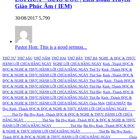
Giáo Phúc Âm ( IEM)
30/08/2017
5,790
Pastor Hon: This is a good sermon...
THỨ TƯ
THỨ SÁU
THỨ NĂM
THỨ HAI
THỨ BẢY
THỨ BA
NGHE & HỌC & THỰC
HÀNH LỜI CHÚA HẰNG NGÀY
NGHE LỜI CHÚA HẰNG NGÀY
Kinh -Thánh HỌC &
ĐỌC & NGHE & THỰC HÀNH LỜI CHÚA HẰNG NGÀY Thứ Tư
Kinh -Thánh HỌC &
ĐỌC & NGHE & THỰC HÀNH LỜI CHÚA HẰNG NGÀY Thứ Sáu
Kinh -Thánh HỌC &
ĐỌC & NGHE & THỰC HÀNH LỜI CHÚA HẰNG NGÀY Thứ Năm
Kinh -Thánh HỌC &
ĐỌC & NGHE & THỰC HÀNH LỜI CHÚA HẰNG NGÀY Thứ Hai
Kinh -Thánh HỌC &
ĐỌC & NGHE & THỰC HÀNH LỜI CHÚA HẰNG NGÀY Thứ Bảy
Kinh -Thánh HỌC &
ĐỌC & NGHE & THỰC HÀNH LỜI CHÚA HẰNG NGÀY Thứ Ba
Kinh -Thánh HỌC &
ĐỌC & NGHE & THỰC HÀNH LỜI CHÚA HẰNG NGÀY Chúa Nhật
CHÚA NHẬT
Bài
Học Kinh -Thánh HỌC & ĐỌC & NGHE & THỰC HÀNH LỜI CHÚA HẰNG NGÀY
Thứ Tư
Bài Học Kinh -Thánh HỌC & ĐỌC & NGHE & THỰC HÀNH LỜI CHÚA
HẰNG NGÀY Thứ Sáu
Bài Học Kinh -Thánh HỌC & ĐỌC & NGHE & THỰC
HÀNH LỜI CHÚA HẰNG NGÀY Thứ Hai
Bài Học Kinh -Thánh HỌC & ĐỌC
& NGHE & THỰC HÀNH LỜI CHÚA HẰNG NGÀY Thứ Ba
Bài Học Kinh -
Thánh HỌC & ĐỌC & NGHE & THỰC HÀNH LỜI CHÚA HẰNG NGÀY Chúa