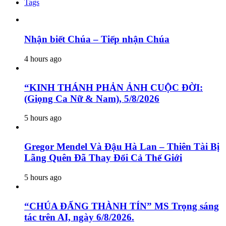
Tags
Nhận biết Chúa – Tiếp nhận Chúa
4 hours ago
“KINH THÁNH PHẢN ẢNH CUỘC ĐỜI:
(Giọng Ca Nữ & Nam), 5/8/2026
5 hours ago
Gregor Mendel Và Đậu Hà Lan – Thiên Tài Bị
Lãng Quên Đã Thay Đổi Cả Thế Giới
5 hours ago
“CHÚA ĐẤNG THÀNH TÍN” MS Trọng sáng
tác trên AI, ngày 6/8/2026.