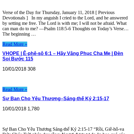
Verse of the Day for Thursday, January 11, 2018 [ Previous
Devotionals ] In my anguish I cried to the Lord, and he answered
by setting me free. The Lord is with me; I will not be afraid. What
can man do to me? —Psalm 118:5-6 Thoughts on Today’s Verse…
The beginning …
Read More »
VHOPE | Ê-phê-sô 6:1 – Hãy Vâng Phục Cha Mẹ | Đèn
Soi Bước 115
10/01/2018
308
Read More »
Sự Ban Cho Yêu Thương–Sáng-thế Ký 2:15-17
10/01/2018
1,780
Sự Ban Cho Yêu Thương Sáng-thế Ký 2:15-17 “Rồi, Giê-hô-va