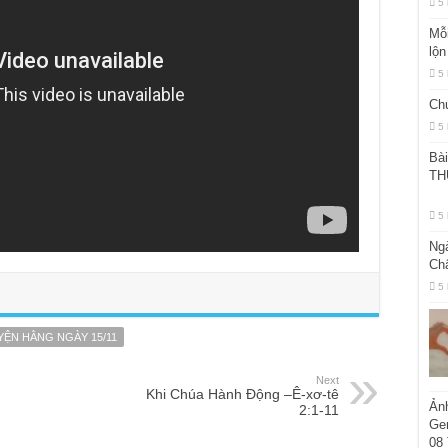
5
Mỗi
lộn
5
Ch
5
Bà
TH
Th
5
Ng
Ch
5
YỆN HẰNG NGÀY 15/11
Next
Khi Chúa Hành Động –Ê-xơ-tê
Ản
2:1-11
Gen
08