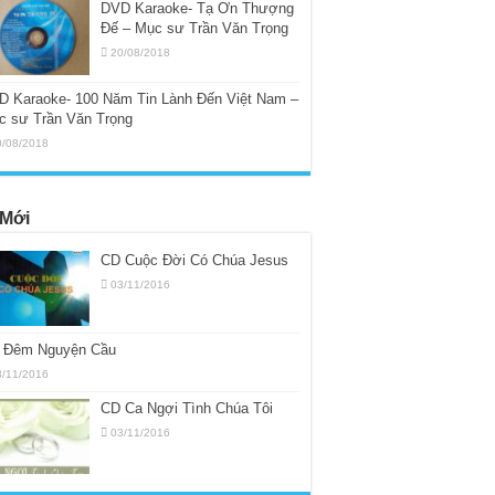
DVD Karaoke- Tạ Ơn Thượng
Đế – Mục sư Trần Văn Trọng
20/08/2018
D Karaoke- 100 Năm Tin Lành Đến Việt Nam –
c sư Trần Văn Trọng
0/08/2018
Mới
CD Cuộc Đời Có Chúa Jesus
03/11/2016
 Đêm Nguyện Cầu
3/11/2016
CD Ca Ngợi Tình Chúa Tôi
03/11/2016