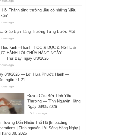
 hours ago
 Hội Thánh tăng trưởng đều có những ‘điều
 xộn’
 hours ago
úa Giúp Bạn Tăng Trưởng Từng Bước Một
 hours ago
i Học Kinh –Thánh: HỌC & ĐỌC & NGHE &
ỰC HÀNH LỜI CHÚA HẰNG NGÀY
ứ Bảy, ngày 8/8/2026
 hours ago
ày 8/8/2026 — Lời Hứa Phước Hạnh —
âm-ngôn 21:21
 hours ago
Được Cứu Bởi Tình Yêu
Thương — Tĩnh Nguyện Hằng
Ngày 08/08/2026
5 hours ago
h Hưởng Đến Nhiều Thế Hệ |Impacting
erations | Tĩnh nguyện Lời Sống Hằng Ngày |
 Tháng 08, 2026