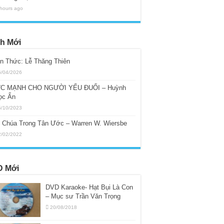
 hours ago
h Mới
ến Thức: Lễ Thăng Thiên
6/04/2026
C MẠNH CHO NGƯỜI YẾU ĐUỐI – Huỳnh
ọc Ẩn
5/10/2023
i Chúa Trong Tân Ước – Warren W. Wiersbe
2/02/2022
 Mới
DVD Karaoke- Hạt Bụi Là Con
– Mục sư Trần Văn Trọng
20/08/2018