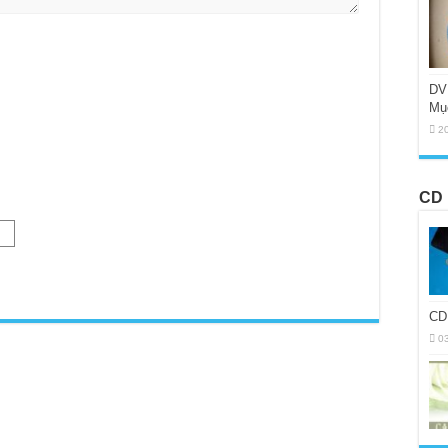
DV
Mụ
2
CD 
CD
0