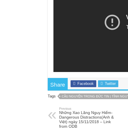
Facebook
Twitter
Share
Tags
CẦU NGUYỆN TRONG ĐỨC TIN | TĨNH NGU
Previous
Những Xao Lãng Nguy Hiểm-
Dangerous Distractions(Anh &
Việt) ngày 15/11/2018 – Link
from ODB