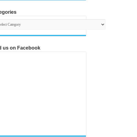
egories
egories
d us on Facebook