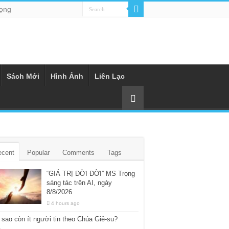
rọng
Sách Mới
Hình Ảnh
Liên Lạc
ecent
Popular
Comments
Tags
“GIÁ TRỊ ĐỜI ĐỜI” MS Trọng
sáng tác trên AI, ngày
8/8/2026
4 hours ago
 sao còn ít người tin theo Chúa Giê-su?