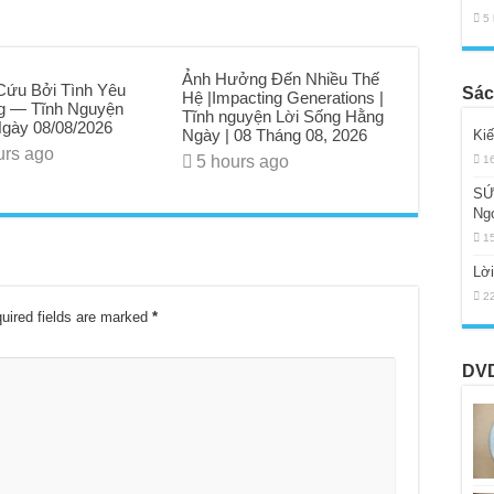
5
Ảnh Hưởng Đến Nhiều Thế
ứu Bởi Tình Yêu
Sác
Hệ |Impacting Generations |
 — Tĩnh Nguyện
Tĩnh nguyện Lời Sống Hằng
gày 08/08/2026
Ngày | 08 Tháng 08, 2026
Ki
urs ago
5 hours ago
1
SỨ
Ng
1
Lờ
2
uired fields are marked
*
DVD