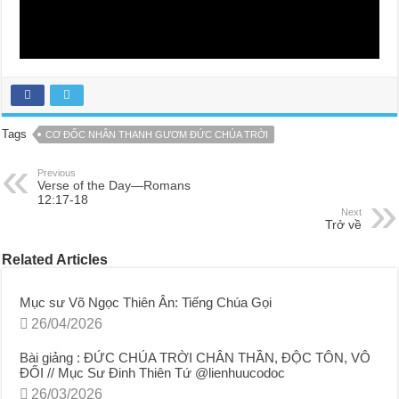
Tags
CƠ ĐỐC NHÂN THANH GƯƠM ĐỨC CHÚA TRỜI
Previous
Verse of the Day—Romans
12:17-18
Next
Trở về
Related Articles
Mục sư Võ Ngọc Thiên Ân: Tiếng Chúa Gọi
26/04/2026
Bài giảng : ĐỨC CHÚA TRỜI CHÂN THẦN, ĐỘC TÔN, VÔ
ĐỐI // Mục Sư Đinh Thiên Tứ ⁨@lienhuucodoc⁩
26/03/2026