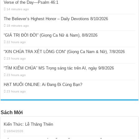
Verse of the Day—Psalm 46:1
14 minutes ago
The Believer’s Highest Honor – Daily Devotions 8/10/2026
18 minutes ago
“GIÁ TRỊ ĐỜI ĐỜI” (Giọng Ca Nữ & Nam), 8/8/2026
22 hours ago
“XIN CHÚA TRA XÉT LÒNG CON” (Giọng Ca Nam & Nữ), 7/8/2026
23 hours ago
“TÌM KIẾM CHÚA” MS Trọng sáng tác trên AI, ngày 9/8/2026
23 hours ago
HẠT MUỐI ONLINE: Ai Đang Đi Cùng Bạn?
23 hours ago
Sách Mới
Kiến Thức: Lễ Thăng Thiên
16/04/2026