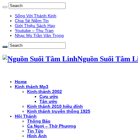
Sống Với Thánh Kinh
Chia Sẻ Niềm Tin
Giới Thiệu Sách Hay
Youtube – Thu Tran
Nhạc Ms Trần Văn Trọng
Nguồn Suối Tâm L
Home
Kinh thánh Mp3
Kinh-thánh 2002
Cựu ước
Tân ước
Kinh thánh 2010 hiệu đính
Kinh thánh truyền thống 1925
Hội Thánh
Thông Báo
Ca Ngợi – Thờ Phượng
Tin Tức
Hình Ảnh