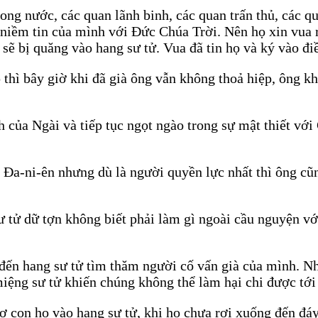
ong nước, các quan lãnh binh, các quan trấn thủ, các q
ỏ niềm tin của mình với Đức Chúa Trời. Nên họ xin vua 
sẽ bị quăng vào hang sư tử. Vua đã tin họ và ký vào điề
 thì bây giờ khi đã già ông vẫn không thoả hiệp, ông 
 của Ngài và tiếp tục ngọt ngào trong sự mật thiết với
u Đa-ni-ên nhưng dù là người quyền lực nhất thì ông cũ
 tử dữ tợn không biết phải làm gì ngoài cầu nguyện vớ
đến hang sư tử tìm thăm người cố vấn già của mình. N
miệng sư tử khiến chúng không thể làm hại chi được tới
 con họ vào hang sư tử, khi họ chưa rơi xuống đến đáy 