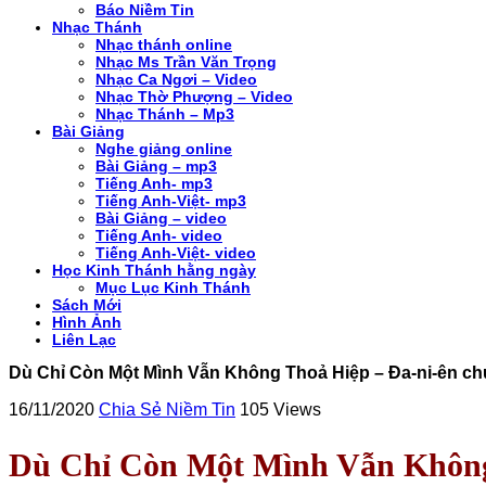
Báo Niềm Tin
Nhạc Thánh
Nhạc thánh online
Nhạc Ms Trần Văn Trọng
Nhạc Ca Ngơi – Video
Nhạc Thờ Phượng – Video
Nhạc Thánh – Mp3
Bài Giảng
Nghe giảng online
Bài Giảng – mp3
Tiếng Anh- mp3
Tiếng Anh-Việt- mp3
Bài Giảng – video
Tiếng Anh- video
Tiếng Anh-Việt- video
Học Kinh Thánh hằng ngày
Mục Lục Kinh Thánh
Sách Mới
Hình Ảnh
Liên Lạc
Dù Chỉ Còn Một Mình Vẫn Không Thoả Hiệp – Đa-ni-ên c
16/11/2020
Chia Sẻ Niềm Tin
105 Views
Dù Chỉ Còn Một Mình Vẫn Không 