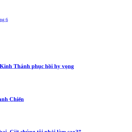
ng 6
ật Kinh Thánh phục hồi hy vọng
anh Chiến
hai. Giờ chúng tôi phải làm sao?”