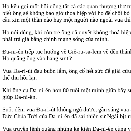
Họ kêu gọi một hội đồng tất cả các quan thượng thơ tr
biết ông sẽ không bao giờ thoả hiệp với họ để chối b
cầu xin một thần nào hay một người nào ngoài vua thì 
Họ nói đúng, khi còn trẻ ông đã quyết không thoả hiệp
phải trả giá bằng chính mạng sống của mình.
Đa-ni-ên tiếp tục hướng về Giê-ru-sa-lem về đền thánh
Họ quăng ông vào hang sư tử.
Vua Đa-ri-út đau buồn lắm, ông cố hết sức để giải cứ
thể thu hồi lại.
Khi ông cụ Đa-ni-ên hơn 80 tuổi một mình giữa bầy sư
giúp Đa-ni-ên.
Suốt đêm vua Đa-ri-út không ngủ được, gần sáng vua 
Đức Chúa Trời của Đa-ni-ên đã sai thiên sứ Ngài bịt 
Vua truyền lệnh quăng những kẻ kiện Đa-ni-ên cùng vợ