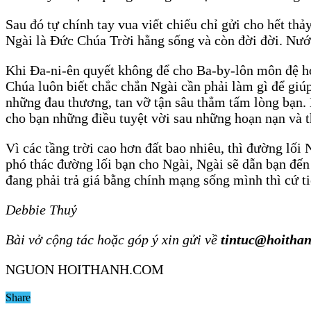
Sau đó tự chính tay vua viết chiếu chỉ gửi cho hết thả
Ngài là Đức Chúa Trời hằng sống và còn đời đời. Nướ
Khi Đa-ni-ên quyết không để cho Ba-by-lôn môn đệ ho
Chúa luôn biết chắc chắn Ngài cần phải làm gì để giú
những đau thương, tan vỡ tận sâu thẳm tấm lòng bạn.
cho bạn những điều tuyệt vời sau những hoạn nạn và t
Vì các tầng trời cao hơn đất bao nhiêu, thì đường lố
phó thác đường lối bạn cho Ngài, Ngài sẽ dẫn bạn đến
đang phải trả giá bằng chính mạng sống mình thì cứ ti
Debbie Thuỷ
Bài vở cộng tác hoặc góp ý xin gửi về
tintuc@hoitha
NGUON HOITHANH.COM
Share