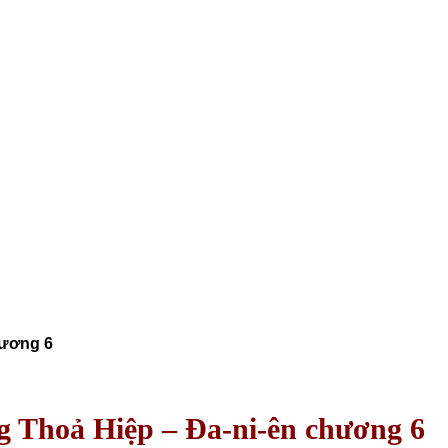
hương 6
Thoả Hiệp – Đa-ni-ên chương 6