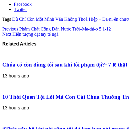
Facebook
Twitter
Tags
Dù Chỉ Còn Một Mình Vẫn Không Thoả Hiệp – Đa-ni-ên chươ
Previous
Phẩm Chất Công Dân Nước Trời–Ma-thi-ơ 5:1-12
Next
Hiện tượng đặt tay té ngã
Related Articles
Chúa có còn dùng tôi sau khi tôi phạm tội?: 7 lẽ th
13 hours ago
10 Thói Quen Tội Lỗi Mà Con Cái Chúa Thường Tr
13 hours ago
“Thật xấu hổ khi nói rằng tôi đã làm bạn gái mang t