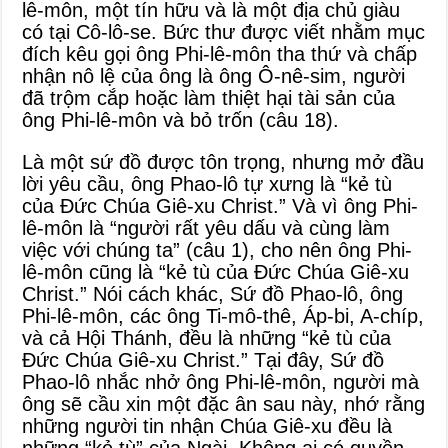
lê-môn, một tín hữu và là một địa chủ giàu
có tại Cô-lô-se. Bức thư được viết nhằm mục
đích kêu gọi ông Phi-lê-môn tha thứ và chấp
nhận nô lệ của ông là ông Ô-nê-sim, người
đã trộm cắp hoặc làm thiệt hại tài sản của
ông Phi-lê-môn và bỏ trốn (câu 18).
Là một sứ đồ được tôn trọng, nhưng mở đầu
lời yêu cầu, ông Phao-lô tự xưng là “kẻ tù
của Đức Chúa Giê-xu Christ.” Và vì ông Phi-
lê-môn là “người rất yêu dấu và cùng làm
việc với chúng ta” (câu 1), cho nên ông Phi-
lê-môn cũng là “kẻ tù của Đức Chúa Giê-xu
Christ.” Nói cách khác, Sứ đồ Phao-lô, ông
Phi-lê-môn, các ông Ti-mô-thê, Áp-bi, A-chíp,
và cả Hội Thánh, đều là những “kẻ tù của
Đức Chúa Giê-xu Christ.” Tại đây, Sứ đồ
Phao-lô nhắc nhở ông Phi-lê-môn, người mà
ông sẽ cầu xin một đặc ân sau này, nhớ rằng
những người tin nhận Chúa Giê-xu đều là