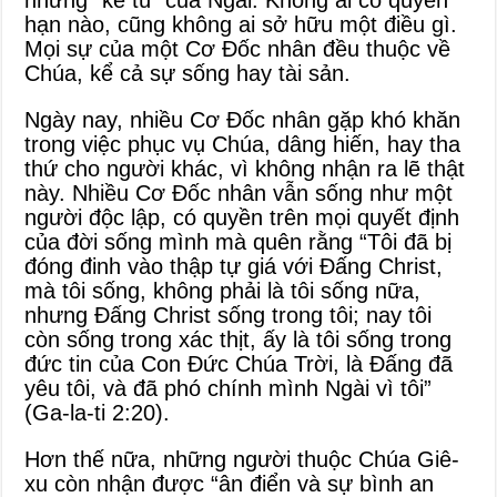
những “kẻ tù” của Ngài. Không ai có quyền
hạn nào, cũng không ai sở hữu một điều gì.
Mọi sự của một Cơ Đốc nhân đều thuộc về
Chúa, kể cả sự sống hay tài sản.
Ngày nay, nhiều Cơ Đốc nhân gặp khó khăn
trong việc phục vụ Chúa, dâng hiến, hay tha
thứ cho người khác, vì không nhận ra lẽ thật
này. Nhiều Cơ Đốc nhân vẫn sống như một
người độc lập, có quyền trên mọi quyết định
của đời sống mình mà quên rằng “Tôi đã bị
đóng đinh vào thập tự giá với Đấng Christ,
mà tôi sống, không phải là tôi sống nữa,
nhưng Đấng Christ sống trong tôi; nay tôi
còn sống trong xác thịt, ấy là tôi sống trong
đức tin của Con Đức Chúa Trời, là Đấng đã
yêu tôi, và đã phó chính mình Ngài vì tôi”
(Ga-la-ti 2:20).
Hơn thế nữa, những người thuộc Chúa Giê-
xu còn nhận được “ân điển và sự bình an