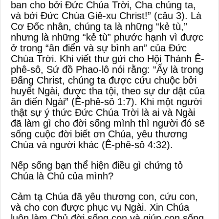
ban cho bởi Đức Chúa Trời, Cha chúng ta,
và bởi Đức Chúa Giê-xu Christ!” (câu 3). Là
Cơ Đốc nhân, chúng ta là những “kẻ tù,”
nhưng là những “kẻ tù” phước hạnh vì được
ở trong “ân điển và sự bình an” của Đức
Chúa Trời. Khi viết thư gửi cho Hội Thánh Ê-
phê-sô, Sứ đồ Phao-lô nói rằng: “Ấy là trong
Đấng Christ, chúng ta được cứu chuộc bởi
huyết Ngài, được tha tội, theo sự dư dật của
ân điển Ngài” (Ê-phê-sô 1:7). Khi một người
thật sự ý thức Đức Chúa Trời là ai và Ngài
đã làm gì cho đời sống mình thì người đó sẽ
sống cuộc đời biết ơn Chúa, yêu thương
Chúa và người khác (Ê-phê-sô 4:32).
Nếp sống bạn thể hiện điều gì chứng tỏ
Chúa là Chủ của mình?
Cảm tạ Chúa đã yêu thương con, cứu con,
và cho con được phục vụ Ngài. Xin Chúa
luôn làm Chủ đời sống con và giúp con sống