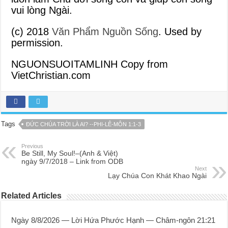
vui lòng Ngài.
(c) 2018
Văn Phẩm Nguồn Sống
. Used by
permission.
NGUONSUOITAMLINH Copy from
VietChristian.com
Tags
ĐỨC CHÚA TRỜI LÀ AI? --PHI-LÊ-MÔN 1:1-3
Previous
Be Still, My Soul!–(Anh & Việt)
ngày 9/7/2018 – Link from ODB
Next
Lạy Chúa Con Khát Khao Ngài
Related Articles
Ngày 8/8/2026 — Lời Hứa Phước Hạnh — Châm-ngôn 21:21