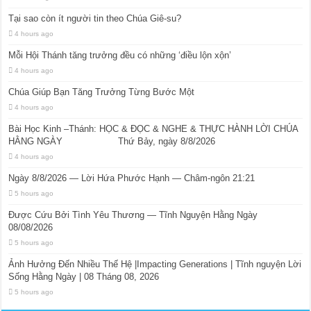
Tại sao còn ít người tin theo Chúa Giê-su?
4 hours ago
Mỗi Hội Thánh tăng trưởng đều có những ‘điều lộn xộn’
4 hours ago
Chúa Giúp Bạn Tăng Trưởng Từng Bước Một
4 hours ago
Bài Học Kinh –Thánh: HỌC & ĐỌC & NGHE & THỰC HÀNH LỜI CHÚA
HẰNG NGÀY Thứ Bảy, ngày 8/8/2026
4 hours ago
Ngày 8/8/2026 — Lời Hứa Phước Hạnh — Châm-ngôn 21:21
5 hours ago
Được Cứu Bởi Tình Yêu Thương — Tĩnh Nguyện Hằng Ngày
08/08/2026
5 hours ago
Ảnh Hưởng Đến Nhiều Thế Hệ |Impacting Generations | Tĩnh nguyện Lời
Sống Hằng Ngày | 08 Tháng 08, 2026
5 hours ago