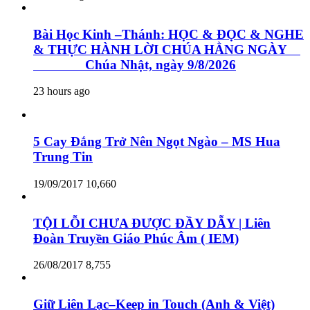
Bài Học Kinh –Thánh: HỌC & ĐỌC & NGHE
& THỰC HÀNH LỜI CHÚA HẰNG NGÀY
Chúa Nhật, ngày 9/8/2026
23 hours ago
5 Cay Đắng Trở Nên Ngọt Ngào – MS Hua
Trung Tin
19/09/2017
10,660
TỘI LỖI CHƯA ĐƯỢC ĐẦY DẪY | Liên
Đoàn Truyền Giáo Phúc Âm ( IEM)
26/08/2017
8,755
Giữ Liên Lạc–Keep in Touch (Anh & Việt)