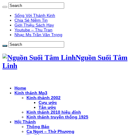
Sống Với Thánh Kinh
Chia Sẻ Niềm Tin
Giới Thiệu Sách Hay
Youtube – Thu Tran
Nhạc Ms Trần Văn Trọng
Nguồn Suối Tâm
Linh
Home
Kinh thánh Mp3
Kinh-thánh 2002
Cựu ước
Tân ước
Kinh thánh 2010 hiệu đính
Kinh thánh truyền thống 1925
Hội Thánh
Thông Báo
Ca Ngợi – Thờ Phượng