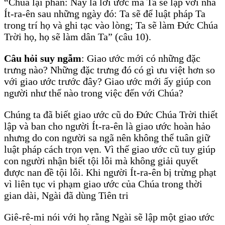
“Chúa lại phán: Này là lời ước mà Ta sẽ lập với nhà
Ít-ra-ên sau những ngày đó: Ta sẽ để luật pháp Ta
trong trí họ và ghi tạc vào lòng; Ta sẽ làm Đức Chúa
Trời họ, họ sẽ làm dân Ta” (câu 10).
Câu hỏi suy ngẫm
: Giao ước mới có những đặc
trưng nào? Những đặc trưng đó có gì ưu việt hơn so
với giao ước trước đây? Giao ước mới ấy giúp con
người như thế nào trong việc đến với Chúa?
Chúng ta đã biết giao ước cũ do Đức Chúa Trời thiết
lập và ban cho người Ít-ra-ên là giao ước hoàn hảo
nhưng do con người sa ngã nên không thể tuân giữ
luật pháp cách trọn vẹn. Vì thế giao ước cũ tuy giúp
con người nhận biết tội lỗi mà không giải quyết
được nan đề tội lỗi. Khi người Ít-ra-ên bị trừng phạt
vì liên tục vi phạm giao ước của Chúa trong thời
gian dài, Ngài đã dùng Tiên tri
Giê-rê-mi nói với họ rằng Ngài sẽ lập một giao ước