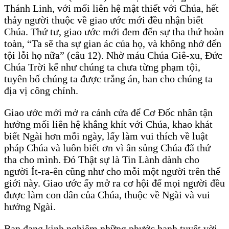
Thánh Linh, với mối liên hệ mật thiết với Chúa, hết
thảy người thuộc về giao ước mới đều nhận biết
Chúa. Thứ tư, giao ước mới đem đến sự tha thứ hoàn
toàn, “Ta sẽ tha sự gian ác của họ, và không nhớ đến
tội lỗi họ nữa” (câu 12). Nhờ máu Chúa Giê-xu, Đức
Chúa Trời kể như chúng ta chưa từng phạm tội,
tuyên bố chúng ta được trắng án, ban cho chúng ta
địa vị công chính.
Giao ước mới mở ra cánh cửa để Cơ Đốc nhân tận
hưởng mối liên hệ khắng khít với Chúa, khao khát
biết Ngài hơn mỗi ngày, lấy làm vui thích về luật
pháp Chúa và luôn biết ơn vì ân sủng Chúa đã thứ
tha cho mình. Đó Thật sự là Tin Lành dành cho
người Ít-ra-ên cũng như cho mỗi một người trên thế
giới này. Giao ước ấy mở ra cơ hội để mọi người đều
được làm con dân của Chúa, thuộc về Ngài và vui
hưởng Ngài.
Bạn đang kinh nghiệm những phước hạnh tuyệt vời