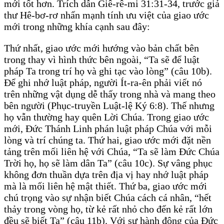
mới tốt hơn. Trích dẫn Giê-rê-mi 31:31-34, trước giả
thư Hê-bơ-rơ nhấn mạnh tính ưu việt của giao ước
mới trong những khía cạnh sau đây:
Thứ nhất, giao ước mới hướng vào bản chất bên
trong thay vì hình thức bên ngoài, “Ta sẽ để luật
pháp Ta trong trí họ và ghi tạc vào lòng” (câu 10b).
Để ghi nhớ luật pháp, người Ít-ra-ên phải viết nó
trên những vật dụng dễ thấy trong nhà và mang theo
bên người (Phục-truyền Luật-lệ Ký 6:8). Thế nhưng
họ vẫn thường hay quên Lời Chúa. Trong giao ước
mới, Đức Thánh Linh phán luật pháp Chúa với mỗi
lòng và trí chúng ta. Thứ hai, giao ước mới đặt nền
tảng trên mối liên hệ với Chúa, “Ta sẽ làm Đức Chúa
Trời họ, họ sẽ làm dân Ta” (câu 10c). Sự vâng phục
không đơn thuần dựa trên địa vị hay nhớ luật pháp
mà là mối liên hệ mật thiết. Thứ ba, giao ước mới
chú trọng vào sự nhận biết Chúa cách cá nhân, “hết
thảy trong vòng họ, từ kẻ rất nhỏ cho đến kẻ rất lớn
đều sẽ biết Ta” (câu 11b). Với sự hành động của Đức