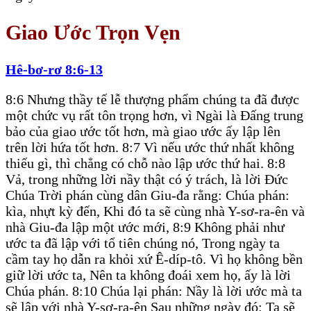
Giao Ước Trọn Vẹn
Hê-bơ-rơ 8:6-13
8:6 Nhưng thầy tế lễ thượng phẩm chúng ta đã được
một chức vụ rất tôn trọng hơn, vì Ngài là Đấng trung
bảo của giao ước tốt hơn, mà giao ước ấy lập lên
trên lời hứa tốt hơn. 8:7 Vì nếu ước thứ nhất không
thiếu gì, thì chẳng có chỗ nào lập ước thứ hai. 8:8
Vả, trong những lời nầy thật có ý trách, là lời Đức
Chúa Trời phán cùng dân Giu-đa rằng: Chúa phán:
kìa, nhựt kỳ đến, Khi đó ta sẽ cùng nhà Y-sơ-ra-ên và
nhà Giu-đa lập một ước mới, 8:9 Không phải như
ước ta đã lập với tổ tiên chúng nó, Trong ngày ta
cầm tay họ dẫn ra khỏi xứ Ê-díp-tô. Vì họ không bền
giữ lời ước ta, Nên ta không đoái xem họ, ấy là lời
Chúa phán. 8:10 Chúa lại phán: Nầy là lời ước mà ta
sẽ lập với nhà Y-sơ-ra-ên Sau những ngày đó: Ta sẽ