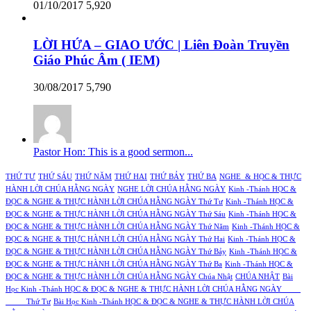
01/10/2017
5,920
LỜI HỨA – GIAO ƯỚC | Liên Đoàn Truyền
Giáo Phúc Âm ( IEM)
30/08/2017
5,790
Pastor Hon: This is a good sermon...
THỨ TƯ
THỨ SÁU
THỨ NĂM
THỨ HAI
THỨ BẢY
THỨ BA
NGHE & HỌC & THỰC
HÀNH LỜI CHÚA HẰNG NGÀY
NGHE LỜI CHÚA HẰNG NGÀY
Kinh -Thánh HỌC &
ĐỌC & NGHE & THỰC HÀNH LỜI CHÚA HẰNG NGÀY Thứ Tư
Kinh -Thánh HỌC &
ĐỌC & NGHE & THỰC HÀNH LỜI CHÚA HẰNG NGÀY Thứ Sáu
Kinh -Thánh HỌC &
ĐỌC & NGHE & THỰC HÀNH LỜI CHÚA HẰNG NGÀY Thứ Năm
Kinh -Thánh HỌC &
ĐỌC & NGHE & THỰC HÀNH LỜI CHÚA HẰNG NGÀY Thứ Hai
Kinh -Thánh HỌC &
ĐỌC & NGHE & THỰC HÀNH LỜI CHÚA HẰNG NGÀY Thứ Bảy
Kinh -Thánh HỌC &
ĐỌC & NGHE & THỰC HÀNH LỜI CHÚA HẰNG NGÀY Thứ Ba
Kinh -Thánh HỌC &
ĐỌC & NGHE & THỰC HÀNH LỜI CHÚA HẰNG NGÀY Chúa Nhật
CHÚA NHẬT
Bài
Học Kinh -Thánh HỌC & ĐỌC & NGHE & THỰC HÀNH LỜI CHÚA HẰNG NGÀY
Thứ Tư
Bài Học Kinh -Thánh HỌC & ĐỌC & NGHE & THỰC HÀNH LỜI CHÚA