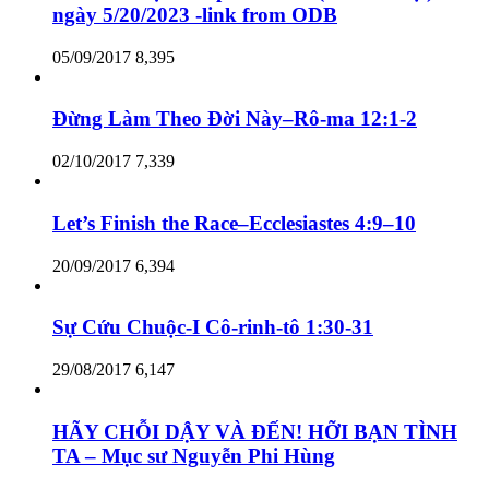
ngày 5/20/2023 -link from ODB
05/09/2017
8,395
Đừng Làm Theo Đời Này–Rô-ma 12:1-2
02/10/2017
7,339
Let’s Finish the Race–Ecclesiastes 4:9–10
20/09/2017
6,394
Sự Cứu Chuộc-I Cô-rinh-tô 1:30-31
29/08/2017
6,147
HÃY CHỖI DẬY VÀ ĐẾN! HỠI BẠN TÌNH
TA – Mục sư Nguyễn Phi Hùng