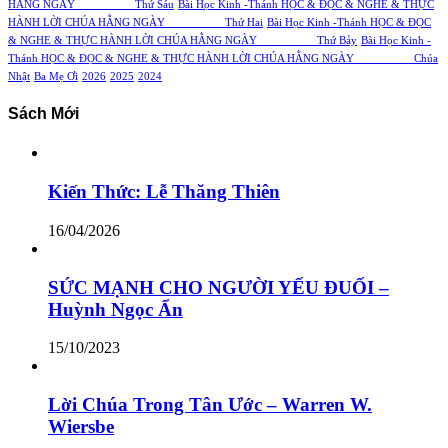
HẰNG NGÀY Thứ Sáu
Bài Học Kinh -Thánh HỌC & ĐỌC & NGHE & THỰC
HÀNH LỜI CHÚA HẰNG NGÀY Thứ Hai
Bài Học Kinh -Thánh HỌC & ĐỌC
& NGHE & THỰC HÀNH LỜI CHÚA HẰNG NGÀY Thứ Bảy
Bài Học Kinh -
Thánh HỌC & ĐỌC & NGHE & THỰC HÀNH LỜI CHÚA HẰNG NGÀY Chúa
Nhật
Ba Mẹ Ơi
2026
2025
2024
Sách Mới
Kiến Thức: Lễ Thăng Thiên
16/04/2026
SỨC MẠNH CHO NGƯỜI YẾU ĐUỐI –
Huỳnh Ngọc Ẩn
15/10/2023
Lời Chúa Trong Tân Ước – Warren W.
Wiersbe