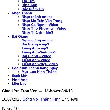
Tin Tức
Hình Ảnh
Báo Niềm Tin
Nhạc Thánh
Nhạc thánh online
Nhạc Ms Trần Văn Trọng
Nhạc Ca Ngơi – Video
Nhạc Thờ Phượng – Video
Nhạc Thánh – Mp3
Bài Giảng
Nghe giảng online
Bài Giảng – mp3
Tiếng Anh- mp3
Tiếng Anh-Việt- mp3
Bài Giảng – video
Tiếng Anh- video
Tiếng Anh-Việt- video
Học Kinh Thánh hằng ngày
Mục Lục Kinh Thánh
Sách Mới
Hình Ảnh
Liên Lạc
Giao Ước Trọn Vẹn — Hê-bơ-rơ 8:6-13
10/07/2023
Sống Với Thánh Kinh
17 Views
Ngày 10