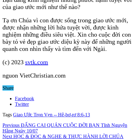
của giao ước mới như thế nào?
Tạ ơn Chúa vì con được sống trong giao ước mới,
được nhận những lời hứa tuyệt vời, được kinh
nghiệm những điều siêu việt. Xin cho cuộc đời con
bày tỏ vẻ đẹp giao ước diệu kỳ này để những người
quanh con nhìn thấy và tìm đến với Ngài.
(c) 2023
svtk.com
nguon VietChristian.com
Share
Facebook
Twitter
Tags
Giao Ước Trọn Vẹn -- Hê-bơ-rơ 8:6-13
Previous
ĐẤNG CAI QUẢN CUỘC ĐỜI BẠN Tĩnh Nguyện
Hằng Ngày 10/07
Next
HỌC & ĐỌC & NGHE & THỰC HÀNH LỜI CHÚA