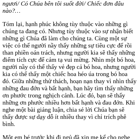
ngươi/ Có Chúa bên tôi suốt đời/ Chiếc đơn đâu
nào?…
Tóm lại, hạnh phúc không tùy thuộc vào những gì
chúng ta đang có. Nhưng tùy thuộc vào sự nhận biết
những gì Chúa đã làm cho chúng ta. Cùng một sự
việc có thể người nầy thấy những sự tiêu cực để rồi
than phiền oán trách, nhưng người kia sẽ thấy những
điểm tích cực để cảm tạ vui mừng. Nhìn một bó hoa,
người nầy có thể thấy vẻ đẹp cả bó hoa, nhưng người
kia có thể thấy một chiếc hoa héo úa trong bó hoa
đó. Giữa những thử thách, hoạn nạn thay vì nhìn thấy
những đau đớn và bất hạnh, bạn hãy tìm thấy những
ơn phước trong nghịch cảnh. Lúc đó, bạn sẽ thấy
những ơn phước nhiều hơn bất hạnh và đau đớn. Khi
nghe một bài giảng luận, chia sẻ lời Chúa bạn sẽ
thấy được sự dạy dỗ ít nhiều thay vì chỉ trích phê
bình.
Một em bé trước khi đi ngủ đã xin mẹ kể cho nghe