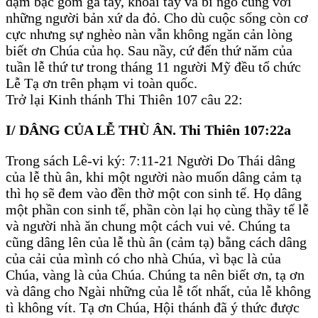
đạm bạc gồm gà tây, khoai tây và bí ngô cùng với
những người bản xứ da đỏ. Cho dù cuộc sống còn cơ
cực nhưng sự nghèo nàn vẫn không ngăn cản lòng
biết ơn Chúa của họ. Sau nầy, cứ đến thứ năm của
tuần lễ thứ tư trong tháng 11 người Mỹ đều tổ chức
Lễ Tạ ơn trên phạm vi toàn quốc.
Trở lại Kinh thánh Thi Thiên 107 câu 22:
I/ DÂNG CỦA LỄ THÙ ÂN. Thi Thiên 107:22a
Trong sách Lê-vi ký: 7:11-21 Người Do Thái dâng
của lễ thù ân, khi một người nào muốn dâng cảm tạ
thì họ sẽ đem vào đền thờ một con sinh tế. Họ dâng
một phần con sinh tế, phần còn lại họ cùng thầy tế lễ
và người nhà ăn chung một cách vui vẻ. Chúng ta
cũng dâng lên của lễ thù ân (cảm tạ) bằng cách dâng
của cải của mình có cho nhà Chúa, vì bạc là của
Chúa, vàng là của Chúa. Chúng ta nên biết ơn, tạ ơn
và dâng cho Ngài những của lễ tốt nhất, của lễ không
tì không vít. Tạ ơn Chúa, Hội thánh đã ý thức được