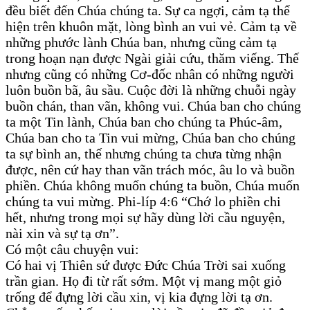
đều biết đến Chúa chúng ta. Sự ca ngợi, cảm tạ thể
hiện trên khuôn mặt, lòng bình an vui vẻ. Cảm tạ về
những phước lành Chúa ban, nhưng cũng cảm tạ
trong hoạn nạn được Ngài giải cứu, thăm viếng. Thế
nhưng cũng có những Cơ-đốc nhân có những người
luôn buồn bã, âu sầu. Cuộc đời là những chuỗi ngày
buồn chán, than vãn, không vui. Chúa ban cho chúng
ta một Tin lành, Chúa ban cho chúng ta Phúc-âm,
Chúa ban cho ta Tin vui mừng, Chúa ban cho chúng
ta sự bình an, thế nhưng chúng ta chưa từng nhận
được, nên cứ hay than vãn trách móc, âu lo và buồn
phiền. Chúa không muốn chúng ta buồn, Chúa muốn
chúng ta vui mừng. Phi-líp 4:6 “Chớ lo phiền chi
hết, nhưng trong mọi sự hãy dùng lời cầu nguyện,
nài xin và sự tạ ơn”.
Có một câu chuyện vui:
Có hai vị Thiên sứ được Đức Chúa Trời sai xuống
trần gian. Họ đi từ rất sớm. Một vị mang một giỏ
trống để đựng lời cầu xin, vị kia đựng lời tạ ơn.