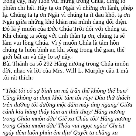
trông cậy, hãy luôn vui mừng trong Chúa, đừng lo
phiền chi hết. Hãy tạ ơn Ngài vì những ơn lành, phép
lạ. Chúng ta tạ ơn Ngài vì chúng ta ít đau khổ, tạ ơn
Ngài giữa những khó khăn mà mình đang đối diện.
Đó là ý muốn của Đức Chúa Trời đối với chúng ta.
Khi chúng ta sống với tinh thần tạ ơn, chúng ta sẽ
làm vui lòng Chúa. Vì ý muốn Chúa là tâm hồn
chúng ta luôn bình an khi sống trong thế gian, thế
giới bất an và đầy lo sợ nầy.
Bài Thánh ca số 292 Hằng nương trong Chúa muôn
đời, nhạc và lời của Mrs. Will L. Murphy câu 1 mà
tôi rất thích:
“Thật tôi có sự bình an mà trần thế không thể ban/
Cũng không ai đoạt khỏi tâm tôi rày/ Dầu thử thách
trên đường tôi dường một đám mây áng ngang/ Giữa
cảnh kia hằng thấy tâm an thái thay/ Hằng nương
trong Chúa muôn đời/ Giê xu Chúa tôi/ Hằng nương
trong Chúa muôn đời/ Thỏa vui ngọt ngào/ Christ
ngày đêm luôn phán êm dịu/ Quyết ta chẳng xa