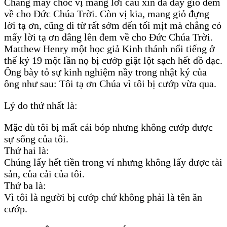
Chẳng mấy chốc vị mang lời cầu xin đã đầy giỏ đem
về cho Đức Chúa Trời. Còn vị kia, mang giỏ đựng
lời tạ ơn, cũng đi từ rất sớm đến tối mịt mà chẳng có
mấy lời tạ ơn dâng lên đem về cho Đức Chúa Trời.
Matthew Henry một học giả Kinh thánh nổi tiếng ở
thế kỷ 19 một lần nọ bị cướp giật lột sạch hết đồ đạc.
Ông bày tỏ sự kinh nghiệm nầy trong nhật ký của
ông như sau: Tôi tạ ơn Chúa vì tôi bị cướp vừa qua.
Lý do thứ nhất là:
Mặc dù tôi bị mất cái bóp nhưng không cướp được
sự sống của tôi.
Thứ hai là:
Chúng lấy hết tiền trong ví nhưng không lấy được tài
sản, của cải của tôi.
Thứ ba là:
Vì tôi là người bị cướp chứ không phải là tên ăn
cướp.