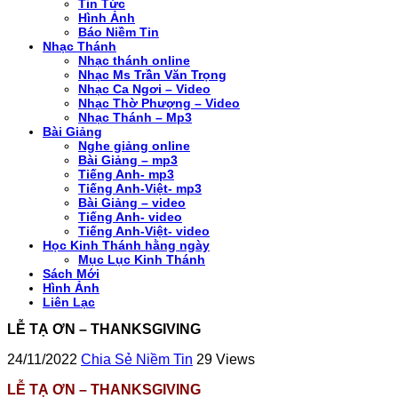
Tin Tức
Hình Ảnh
Báo Niềm Tin
Nhạc Thánh
Nhạc thánh online
Nhạc Ms Trần Văn Trọng
Nhạc Ca Ngơi – Video
Nhạc Thờ Phượng – Video
Nhạc Thánh – Mp3
Bài Giảng
Nghe giảng online
Bài Giảng – mp3
Tiếng Anh- mp3
Tiếng Anh-Việt- mp3
Bài Giảng – video
Tiếng Anh- video
Tiếng Anh-Việt- video
Học Kinh Thánh hằng ngày
Mục Lục Kinh Thánh
Sách Mới
Hình Ảnh
Liên Lạc
LỄ TẠ ƠN – THANKSGIVING
24/11/2022
Chia Sẻ Niềm Tin
29 Views
LỄ TẠ ƠN – THANKSGIVING