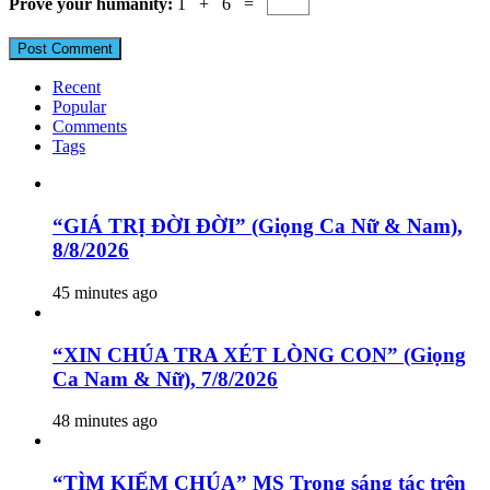
Prove your humanity:
1 + 6 =
Recent
Popular
Comments
Tags
“GIÁ TRỊ ĐỜI ĐỜI” (Giọng Ca Nữ & Nam),
8/8/2026
45 minutes ago
“XIN CHÚA TRA XÉT LÒNG CON” (Giọng
Ca Nam & Nữ), 7/8/2026
48 minutes ago
“TÌM KIẾM CHÚA” MS Trọng sáng tác trên