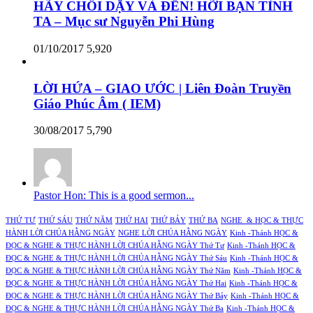
HÃY CHỖI DẬY VÀ ĐẾN! HỠI BẠN TÌNH
TA – Mục sư Nguyễn Phi Hùng
01/10/2017
5,920
LỜI HỨA – GIAO ƯỚC | Liên Đoàn Truyền
Giáo Phúc Âm ( IEM)
30/08/2017
5,790
Pastor Hon: This is a good sermon...
THỨ TƯ
THỨ SÁU
THỨ NĂM
THỨ HAI
THỨ BẢY
THỨ BA
NGHE & HỌC & THỰC
HÀNH LỜI CHÚA HẰNG NGÀY
NGHE LỜI CHÚA HẰNG NGÀY
Kinh -Thánh HỌC &
ĐỌC & NGHE & THỰC HÀNH LỜI CHÚA HẰNG NGÀY Thứ Tư
Kinh -Thánh HỌC &
ĐỌC & NGHE & THỰC HÀNH LỜI CHÚA HẰNG NGÀY Thứ Sáu
Kinh -Thánh HỌC &
ĐỌC & NGHE & THỰC HÀNH LỜI CHÚA HẰNG NGÀY Thứ Năm
Kinh -Thánh HỌC &
ĐỌC & NGHE & THỰC HÀNH LỜI CHÚA HẰNG NGÀY Thứ Hai
Kinh -Thánh HỌC &
ĐỌC & NGHE & THỰC HÀNH LỜI CHÚA HẰNG NGÀY Thứ Bảy
Kinh -Thánh HỌC &
ĐỌC & NGHE & THỰC HÀNH LỜI CHÚA HẰNG NGÀY Thứ Ba
Kinh -Thánh HỌC &