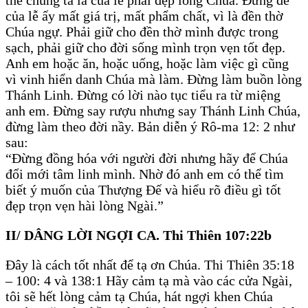
thể chúng ta là của lễ phải đẹp lòng Chúa. Đừng để
của lễ ấy mất giá trị, mất phẩm chất, vì là đền thờ
Chúa ngự. Phải giữ cho đền thờ mình được trong
sạch, phải giữ cho đời sống mình trọn vẹn tốt đẹp.
Anh em hoặc ăn, hoặc uống, hoặc làm việc gì cũng
vì vinh hiển danh Chúa mà làm. Đừng làm buồn lòng
Thánh Linh. Đừng có lời nào tục tiểu ra từ miệng
anh em. Đừng say rượu nhưng say Thánh Linh Chúa,
đừng làm theo đời nầy. Bản diễn ý Rô-ma 12: 2 như
sau:
“Đừng đồng hóa với người đời nhưng hãy để Chúa
đổi mới tâm linh mình. Nhờ đó anh em có thể tìm
biết ý muốn của Thượng Đế và hiểu rõ điều gì tốt
đẹp trọn vẹn hài lòng Ngài.”
II/ DÂNG LỜI NGỢI CA. Thi Thiên 107:22b
Đây là cách tốt nhất để tạ ơn Chúa. Thi Thiên 35:18
– 100: 4 và 138:1 Hãy cảm tạ mà vào các cửa Ngài,
tôi sẽ hết lòng cảm tạ Chúa, hát ngợi khen Chúa