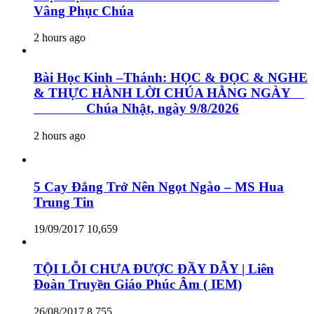
Vâng Phục Chúa
2 hours ago
Bài Học Kinh –Thánh: HỌC & ĐỌC & NGHE
& THỰC HÀNH LỜI CHÚA HẰNG NGÀY
Chúa Nhật, ngày 9/8/2026
2 hours ago
5 Cay Đắng Trở Nên Ngọt Ngào – MS Hua
Trung Tin
19/09/2017
10,659
TỘI LỖI CHƯA ĐƯỢC ĐẦY DẪY | Liên
Đoàn Truyền Giáo Phúc Âm ( IEM)
26/08/2017
8,755