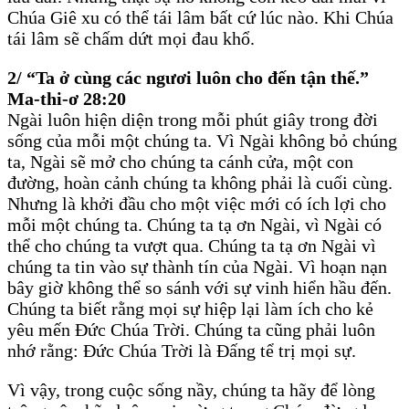
Chúa Giê xu có thể tái lâm bất cứ lúc nào. Khi Chúa
tái lâm sẽ chấm dứt mọi đau khổ.
2/ “Ta ở cùng các ngươi luôn cho đến tận thế.”
Ma-thi-ơ 28:20
Ngài luôn hiện diện trong mỗi phút giây trong đời
sống của mỗi một chúng ta. Vì Ngài không bỏ chúng
ta, Ngài sẽ mở cho chúng ta cánh cửa, một con
đường, hoàn cảnh chúng ta không phải là cuối cùng.
Nhưng là khởi đầu cho một việc mới có ích lợi cho
mỗi một chúng ta. Chúng ta tạ ơn Ngài, vì Ngài có
thể cho chúng ta vượt qua. Chúng ta tạ ơn Ngài vì
chúng ta tin vào sự thành tín của Ngài. Vì hoạn nạn
bây giờ không thể so sánh với sự vinh hiển hầu đến.
Chúng ta biết rằng mọi sự hiệp lại làm ích cho kẻ
yêu mến Đức Chúa Trời. Chúng ta cũng phải luôn
nhớ rằng: Đức Chúa Trời là Đấng tể trị mọi sự.
Vì vậy, trong cuộc sống nầy, chúng ta hãy để lòng