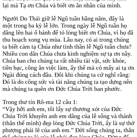
lại mà Tạ ơn Chúa và biết ơn ân nhân của mình.
Người Do Thái giữ lễ Ngũ tuần hằng năm, đây là
một trong ba kỳ lễ lớn. Trong ngày lễ Ngũ tuần họ
dâng lên hai ổ bánh để tỏ lòng biết ơn Chúa, vì họ đã
thu hoạch xong vụ mùa. Lâu nay, có ai trong chúng
ta biết cảm tạ Chúa như tinh thần lễ Ngũ tuần chưa?
Nhiều con dân Chúa chưa kinh nghiệm sự tạ ơn nầy.
Chúa ban cho chúng ta rất nhiều tài vật, sức khỏe,
tiền bạc, công ăn việc làm, ấy thế mà có mấy ai tạ ơn
Ngài đúng cách đâu. Đôi khi chúng ta cứ nghĩ rằng:
Đó là do công sức và tài năng chúng ta tạo dựng nên
mà chúng ta quên ơn Đức Chúa Trời ban phước.
Trong thư tín Rô-ma 12 câu 1:
“Vậy hỡi anh em, tôi lấy sự thương xót của Đức
Chúa Trời khuyên anh em dâng của lễ sống và thánh
(thân thể mình) đẹp lòng Đức Chúa Trời, ấy là sự thờ
phượng phải lẽ của anh em.” Đời sống chúng ta, thân