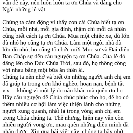
vấn đề nầy, nên luôn luôn tạ ơn Chúa và dâng cho
Ngài những lễ vật.
Chúng ta cảm động vì thấy con cái Chúa biết tạ ơn
Chúa, mỗi nhà, mỗi gia đình, thậm chí mỗi cá nhân
cũng biết cách tạ ơn Chúa. Mua một chiếc xe, dù lớn
dù nhỏ họ cũng tạ ơn Chúa. Làm một ngôi nhà dù
lớn dù nhỏ, họ cũng tổ chức mời Mục sư và Đại diện
Ban Chấp sự đến cầu nguyện tạ ơn Chúa. Của lễ đó
dâng lên cho Đức Chúa Trời, sau đó, họ thông công
với nhau bằng một bữa ăn thân ái.
Chúng ta nên nhớ và biết ơn những người anh chị em
đã giúp ta trong cơn khó nghèo, hoạn nạn, bệnh tật
v.v… không vì một lý do nào khác mà quên ơn họ.
Hãy cầu nguyện để Chúa chúc phúc cho họ, để họ có
thêm nhiều cơ hội làm việc thiện lành cho những
người xung quanh, nhất là trong vòng anh chị em
trong Chúa chúng ta. Thế nhưng, hiện nay vẫn còn
nhiều người vong ơn, mau quên những điều mình đã
nhận được. Xin qua bài viết nầy, chúng ta hãy nhớ