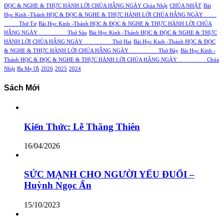
ĐỌC & NGHE & THỰC HÀNH LỜI CHÚA HẰNG NGÀY Chúa Nhật
CHÚA NHẬT
Bài
Học Kinh -Thánh HỌC & ĐỌC & NGHE & THỰC HÀNH LỜI CHÚA HẰNG NGÀY
Thứ Tư
Bài Học Kinh -Thánh HỌC & ĐỌC & NGHE & THỰC HÀNH LỜI CHÚA
HẰNG NGÀY Thứ Sáu
Bài Học Kinh -Thánh HỌC & ĐỌC & NGHE & THỰC
HÀNH LỜI CHÚA HẰNG NGÀY Thứ Hai
Bài Học Kinh -Thánh HỌC & ĐỌC
& NGHE & THỰC HÀNH LỜI CHÚA HẰNG NGÀY Thứ Bảy
Bài Học Kinh -
Thánh HỌC & ĐỌC & NGHE & THỰC HÀNH LỜI CHÚA HẰNG NGÀY Chúa
Nhật
Ba Mẹ Ơi
2026
2025
2024
Sách Mới
Kiến Thức: Lễ Thăng Thiên
16/04/2026
SỨC MẠNH CHO NGƯỜI YẾU ĐUỐI –
Huỳnh Ngọc Ẩn
15/10/2023