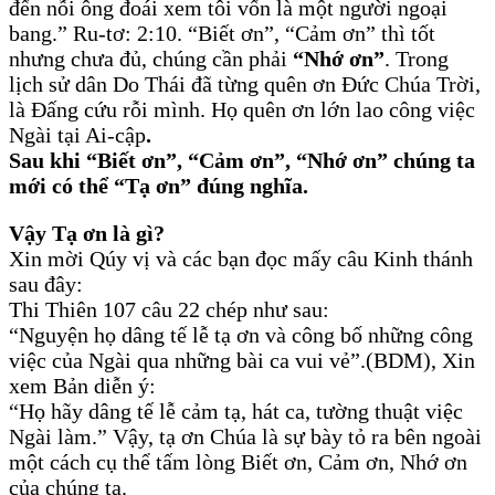
đến nỗi ông đoái xem tôi vốn là một người ngoại
bang.” Ru-tơ: 2:10. “Biết ơn”, “Cảm ơn” thì tốt
nhưng chưa đủ, chúng cần phải
“Nhớ ơn”
. Trong
lịch sử dân Do Thái đã từng quên ơn Đức Chúa Trời,
là Đấng cứu rỗi mình. Họ quên ơn lớn lao công việc
Ngài tại Ai-cập
.
Sau khi “Biết ơn”, “Cảm ơn”, “Nhớ ơn” chúng ta
mới có thể “Tạ ơn” đúng nghĩa.
Vậy Tạ ơn là gì?
Xin mời Qúy vị và các bạn đọc mấy câu Kinh thánh
sau đây:
Thi Thiên 107 câu 22 chép như sau:
“Nguyện họ dâng tế lễ tạ ơn và công bố những công
việc của Ngài qua những bài ca vui vẻ”.(BDM), Xin
xem Bản diễn ý:
“Họ hãy dâng tế lễ cảm tạ, hát ca, tường thuật việc
Ngài làm.” Vậy, tạ ơn Chúa là sự bày tỏ ra bên ngoài
một cách cụ thể tấm lòng Biết ơn, Cảm ơn, Nhớ ơn
của chúng ta.