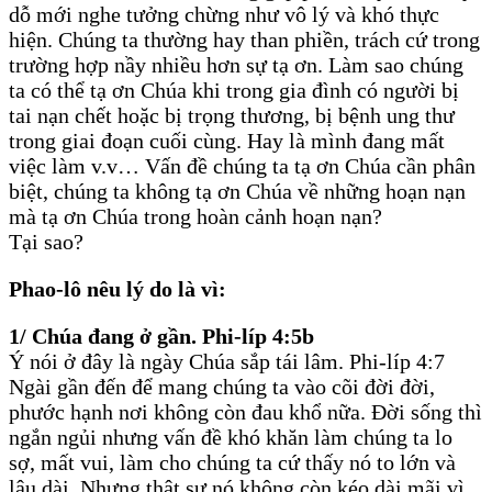
dỗ mới nghe tưởng chừng như vô lý và khó thực
hiện. Chúng ta thường hay than phiền, trách cứ trong
trường hợp nầy nhiều hơn sự tạ ơn. Làm sao chúng
ta có thể tạ ơn Chúa khi trong gia đình có người bị
tai nạn chết hoặc bị trọng thương, bị bệnh ung thư
trong giai đoạn cuối cùng. Hay là mình đang mất
việc làm v.v… Vấn đề chúng ta tạ ơn Chúa cần phân
biệt, chúng ta không tạ ơn Chúa về những hoạn nạn
mà tạ ơn Chúa trong hoàn cảnh hoạn nạn?
Tại sao?
Phao-lô nêu lý do là vì:
1/ Chúa đang ở gần. Phi-líp 4:5b
Ý nói ở đây là ngày Chúa sắp tái lâm. Phi-líp 4:7
Ngài gần đến để mang chúng ta vào cõi đời đời,
phước hạnh nơi không còn đau khổ nữa. Đời sống thì
ngắn ngủi nhưng vấn đề khó khăn làm chúng ta lo
sợ, mất vui, làm cho chúng ta cứ thấy nó to lớn và
lâu dài. Nhưng thật sự nó không còn kéo dài mãi vì