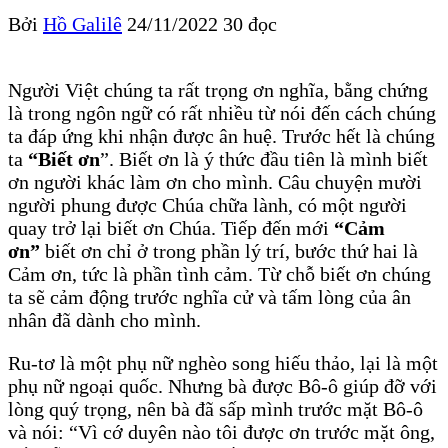
Bởi
Hồ Galilê
24/11/2022
30 đọc
Người Việt chúng ta rất trọng ơn nghĩa, bằng chứng
là trong ngôn ngữ có rất nhiều từ nói đến cách chúng
ta đáp ứng khi nhận được ân huệ. Trước hết là chúng
ta
“Biết ơn
”. Biết ơn là ý thức đầu tiên là mình biết
ơn người khác làm ơn cho mình. Câu chuyện mười
người phung được Chúa chữa lành, có một người
quay trở lại biết ơn Chúa. Tiếp đến mới
“Cảm
ơn”
biết ơn chỉ ở trong phần lý trí, bước thứ hai là
Cảm ơn, tức là phần tình cảm. Từ chỗ biết ơn chúng
ta sẽ cảm động trước nghĩa cử và tấm lòng của ân
nhân đã dành cho mình.
Ru-tơ là một phụ nữ nghèo song hiếu thảo, lại là một
phụ nữ ngoại quốc. Nhưng bà được Bô-ô giúp đỡ với
lòng quý trọng, nên bà đã sấp mình trước mặt Bô-ô
và nói: “Vì cớ duyên nào tôi được ơn trước mặt ông,