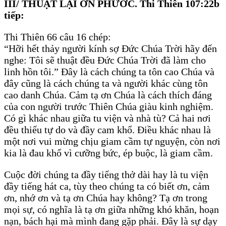
III/ THUẬT LẠI ƠN PHƯỚC. Thi Thiên 107:22b
tiếp:
Thi Thiên 66 câu 16 chép:
“Hỡi hết thảy người kính sợ Đức Chúa Trời hãy đến
nghe: Tôi sẽ thuật đều Đức Chúa Trời đã làm cho
linh hồn tôi.” Đây là cách chúng ta tôn cao Chúa và
đây cũng là cách chúng ta và người khác cùng tôn
cao danh Chúa. Cảm tạ ơn Chúa là cách thích đáng
của con người trước Thiên Chúa giàu kinh nghiệm.
Có gì khác nhau giữa tu viện và nhà tù? Cả hai nơi
đều thiếu tự do và đầy cam khổ. Điều khác nhau là
một nơi vui mừng chịu giam cầm tự nguyện, còn nơi
kia là đau khổ vì cưỡng bức, ép buộc, là giam cầm.
Cuộc đời chúng ta đầy tiếng thở dài hay là tu viện
đầy tiếng hát ca, tùy theo chúng ta có biết ơn, cảm
ơn, nhớ ơn và tạ ơn Chúa hay không? Tạ ơn trong
mọi sự, có nghĩa là tạ ơn giữa những khó khăn, hoạn
nạn, bách hại mà mình đang gặp phải. Đây là sự dạy