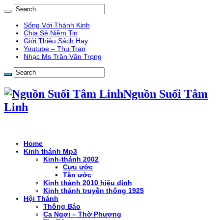
Sống Với Thánh Kinh
Chia Sẻ Niềm Tin
Giới Thiệu Sách Hay
Youtube – Thu Tran
Nhạc Ms Trần Văn Trọng
Nguồn Suối Tâm
Linh
Home
Kinh thánh Mp3
Kinh-thánh 2002
Cựu ước
Tân ước
Kinh thánh 2010 hiệu đính
Kinh thánh truyền thống 1925
Hội Thánh
Thông Báo
Ca Ngợi – Thờ Phượng