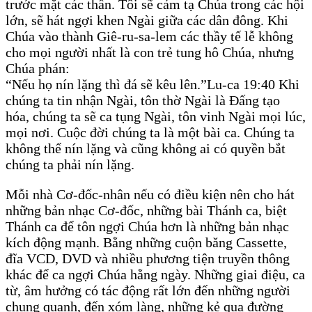
trước mặt các thần. Tôi sẽ cảm tạ Chúa trong các hội
lớn, sẽ hát ngợi khen Ngài giữa các dân đông. Khi
Chúa vào thành Giê-ru-sa-lem các thầy tế lễ không
cho mọi người nhất là con trẻ tung hô Chúa, nhưng
Chúa phán:
“Nếu họ nín lặng thì đá sẽ kêu lên.”Lu-ca 19:40 Khi
chúng ta tin nhận Ngài, tôn thờ Ngài là Đấng tạo
hóa, chúng ta sẽ ca tụng Ngài, tôn vinh Ngài mọi lúc,
mọi nơi. Cuộc đời chúng ta là một bài ca. Chúng ta
không thể nín lặng và cũng không ai có quyền bắt
chúng ta phải nín lặng.
Mỗi nhà Cơ-đốc-nhân nếu có điều kiện nên cho hát
những bản nhạc Cơ-đốc, những bài Thánh ca, biệt
Thánh ca để tôn ngợi Chúa hơn là những bản nhạc
kích động mạnh. Bằng những cuộn băng Cassette,
đĩa VCD, DVD và nhiều phương tiện truyền thông
khác để ca ngợi Chúa hằng ngày. Những giai điệu, ca
từ, âm hưởng có tác động rất lớn đến những người
chung quanh, đến xóm làng, những kẻ qua đường