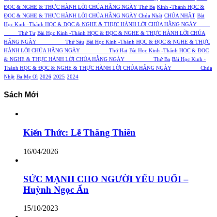
ĐỌC & NGHE & THỰC HÀNH LỜI CHÚA HẰNG NGÀY Thứ Ba
Kinh -Thánh HỌC &
ĐỌC & NGHE & THỰC HÀNH LỜI CHÚA HẰNG NGÀY Chúa Nhật
CHÚA NHẬT
Bài
Học Kinh -Thánh HỌC & ĐỌC & NGHE & THỰC HÀNH LỜI CHÚA HẰNG NGÀY
Thứ Tư
Bài Học Kinh -Thánh HỌC & ĐỌC & NGHE & THỰC HÀNH LỜI CHÚA
HẰNG NGÀY Thứ Sáu
Bài Học Kinh -Thánh HỌC & ĐỌC & NGHE & THỰC
HÀNH LỜI CHÚA HẰNG NGÀY Thứ Hai
Bài Học Kinh -Thánh HỌC & ĐỌC
& NGHE & THỰC HÀNH LỜI CHÚA HẰNG NGÀY Thứ Ba
Bài Học Kinh -
Thánh HỌC & ĐỌC & NGHE & THỰC HÀNH LỜI CHÚA HẰNG NGÀY Chúa
Nhật
Ba Mẹ Ơi
2026
2025
2024
Sách Mới
Kiến Thức: Lễ Thăng Thiên
16/04/2026
SỨC MẠNH CHO NGƯỜI YẾU ĐUỐI –
Huỳnh Ngọc Ẩn
15/10/2023