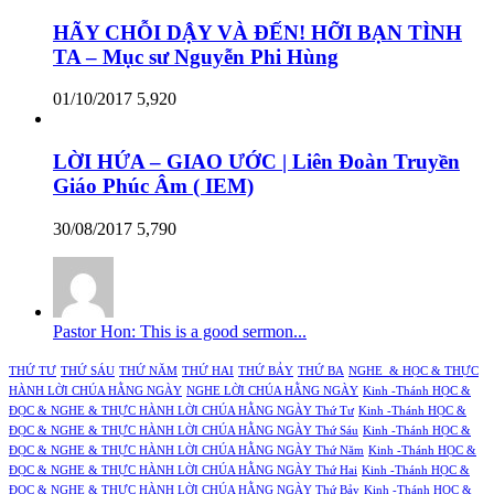
HÃY CHỖI DẬY VÀ ĐẾN! HỠI BẠN TÌNH
TA – Mục sư Nguyễn Phi Hùng
01/10/2017
5,920
LỜI HỨA – GIAO ƯỚC | Liên Đoàn Truyền
Giáo Phúc Âm ( IEM)
30/08/2017
5,790
Pastor Hon: This is a good sermon...
THỨ TƯ
THỨ SÁU
THỨ NĂM
THỨ HAI
THỨ BẢY
THỨ BA
NGHE & HỌC & THỰC
HÀNH LỜI CHÚA HẰNG NGÀY
NGHE LỜI CHÚA HẰNG NGÀY
Kinh -Thánh HỌC &
ĐỌC & NGHE & THỰC HÀNH LỜI CHÚA HẰNG NGÀY Thứ Tư
Kinh -Thánh HỌC &
ĐỌC & NGHE & THỰC HÀNH LỜI CHÚA HẰNG NGÀY Thứ Sáu
Kinh -Thánh HỌC &
ĐỌC & NGHE & THỰC HÀNH LỜI CHÚA HẰNG NGÀY Thứ Năm
Kinh -Thánh HỌC &
ĐỌC & NGHE & THỰC HÀNH LỜI CHÚA HẰNG NGÀY Thứ Hai
Kinh -Thánh HỌC &
ĐỌC & NGHE & THỰC HÀNH LỜI CHÚA HẰNG NGÀY Thứ Bảy
Kinh -Thánh HỌC &