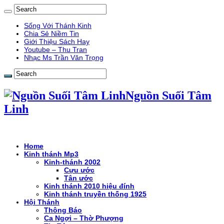
Sống Với Thánh Kinh
Chia Sẻ Niềm Tin
Giới Thiệu Sách Hay
Youtube – Thu Tran
Nhạc Ms Trần Văn Trọng
Nguồn Suối Tâm
Linh
Home
Kinh thánh Mp3
Kinh-thánh 2002
Cựu ước
Tân ước
Kinh thánh 2010 hiệu đính
Kinh thánh truyền thống 1925
Hội Thánh
Thông Báo
Ca Ngợi – Thờ Phượng