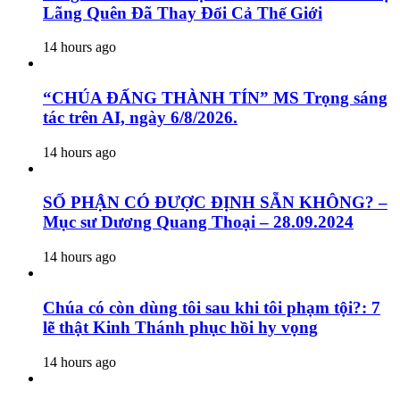
Lãng Quên Đã Thay Đổi Cả Thế Giới
14 hours ago
“CHÚA ĐẤNG THÀNH TÍN” MS Trọng sáng
tác trên AI, ngày 6/8/2026.
14 hours ago
SỐ PHẬN CÓ ĐƯỢC ĐỊNH SẴN KHÔNG? –
Mục sư Dương Quang Thoại – 28.09.2024
14 hours ago
Chúa có còn dùng tôi sau khi tôi phạm tội?: 7
lẽ thật Kinh Thánh phục hồi hy vọng
14 hours ago