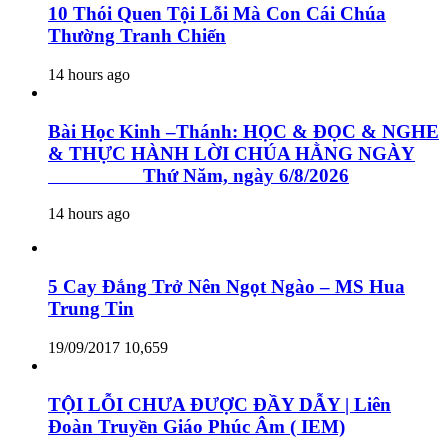
10 Thói Quen Tội Lỗi Mà Con Cái Chúa
Thường Tranh Chiến
14 hours ago
Bài Học Kinh –Thánh: HỌC & ĐỌC & NGHE
& THỰC HÀNH LỜI CHÚA HẰNG NGÀY
Thứ Năm, ngày 6/8/2026
14 hours ago
5 Cay Đắng Trở Nên Ngọt Ngào – MS Hua
Trung Tin
19/09/2017
10,659
TỘI LỖI CHƯA ĐƯỢC ĐẦY DẪY | Liên
Đoàn Truyền Giáo Phúc Âm ( IEM)