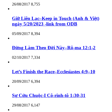
26/08/2017
8,755
Giữ Liên Lạc–Keep in Touch (Anh & Việt)
ngày 5/20/2023 -link from ODB
05/09/2017
8,394
Đừng Làm Theo Đời Này–Rô-ma 12:1-2
02/10/2017
7,334
Let’s Finish the Race–Ecclesiastes 4:9–10
20/09/2017
6,394
Sự Cứu Chuộc-I Cô-rinh-tô 1:30-31
29/08/2017
6,147