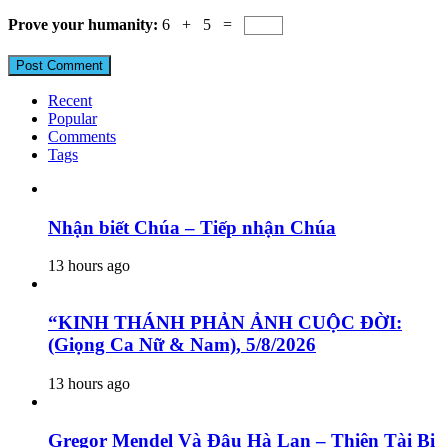
Prove your humanity:
6 + 5 =
Recent
Popular
Comments
Tags
Nhận biết Chúa – Tiếp nhận Chúa
13 hours ago
“KINH THÁNH PHẢN ẢNH CUỘC ĐỜI:
(Giọng Ca Nữ & Nam), 5/8/2026
13 hours ago
Gregor Mendel Và Đậu Hà Lan – Thiên Tài Bị