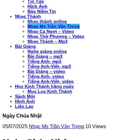
Tin Tức
Hình Ảnh
Báo Niềm Tin
Nhạc Thánh
Nhạc thánh online
Nhạc Ms Trần Văn Trọng
Nhạc Ca Ngơi – Video
Nhạc Thờ Phượng – Video
Nhạc Thánh – Mp3
Bài Giảng
Nghe giảng online
Bài Giảng – mp3
Tiếng Anh- mp3
Tiếng Anh-Việt- mp3
Bài Giảng – video
Tiếng Anh- video
Tiếng Anh-Việt- video
Học Kinh Thánh hằng ngày
Mục Lục Kinh Thánh
Sách Mới
Hình Ảnh
Liên Lạc
Ngày Chúa Nhật
05/07/2025
Nhạc Ms Trần Văn Trọng
10 Views