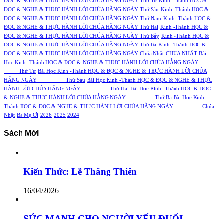
ĐỌC & NGHE & THỰC HÀNH LỜI CHÚA HẰNG NGÀY Thứ Tư
Kinh -Thánh HỌC &
ĐỌC & NGHE & THỰC HÀNH LỜI CHÚA HẰNG NGÀY Thứ Sáu
Kinh -Thánh HỌC &
ĐỌC & NGHE & THỰC HÀNH LỜI CHÚA HẰNG NGÀY Thứ Năm
Kinh -Thánh HỌC &
ĐỌC & NGHE & THỰC HÀNH LỜI CHÚA HẰNG NGÀY Thứ Hai
Kinh -Thánh HỌC &
ĐỌC & NGHE & THỰC HÀNH LỜI CHÚA HẰNG NGÀY Thứ Bảy
Kinh -Thánh HỌC &
ĐỌC & NGHE & THỰC HÀNH LỜI CHÚA HẰNG NGÀY Thứ Ba
Kinh -Thánh HỌC &
ĐỌC & NGHE & THỰC HÀNH LỜI CHÚA HẰNG NGÀY Chúa Nhật
CHÚA NHẬT
Bài
Học Kinh -Thánh HỌC & ĐỌC & NGHE & THỰC HÀNH LỜI CHÚA HẰNG NGÀY
Thứ Tư
Bài Học Kinh -Thánh HỌC & ĐỌC & NGHE & THỰC HÀNH LỜI CHÚA
HẰNG NGÀY Thứ Sáu
Bài Học Kinh -Thánh HỌC & ĐỌC & NGHE & THỰC
HÀNH LỜI CHÚA HẰNG NGÀY Thứ Hai
Bài Học Kinh -Thánh HỌC & ĐỌC
& NGHE & THỰC HÀNH LỜI CHÚA HẰNG NGÀY Thứ Ba
Bài Học Kinh -
Thánh HỌC & ĐỌC & NGHE & THỰC HÀNH LỜI CHÚA HẰNG NGÀY Chúa
Nhật
Ba Mẹ Ơi
2026
2025
2024
Sách Mới
Kiến Thức: Lễ Thăng Thiên
16/04/2026
SỨC MẠNH CHO NGƯỜI YẾU ĐUỐI –