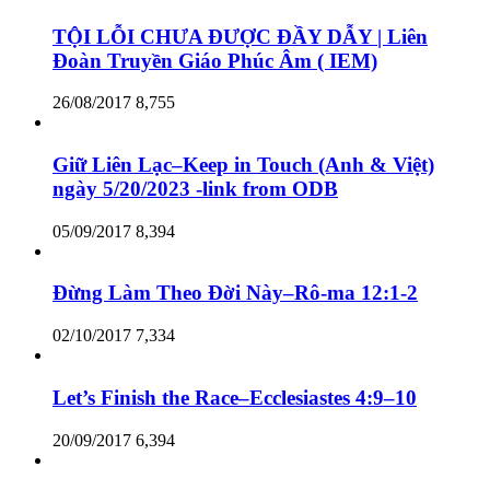
TỘI LỖI CHƯA ĐƯỢC ĐẦY DẪY | Liên
Đoàn Truyền Giáo Phúc Âm ( IEM)
26/08/2017
8,755
Giữ Liên Lạc–Keep in Touch (Anh & Việt)
ngày 5/20/2023 -link from ODB
05/09/2017
8,394
Đừng Làm Theo Đời Này–Rô-ma 12:1-2
02/10/2017
7,334
Let’s Finish the Race–Ecclesiastes 4:9–10
20/09/2017
6,394