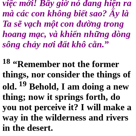
việc mới! Bây giờ nó đang hiện ra
mà các con không biết sao? Ấy là
Ta sẽ vạch một con đường trong
hoang mạc, và khiến những dòng
sông chảy nơi đất khô cằn.
”
18
“Remember not the former
things, nor consider the things of
19
old.
Behold, I am doing a new
thing; now it springs forth, do
you not perceive it? I will make a
way in the wilderness and rivers
in the desert.