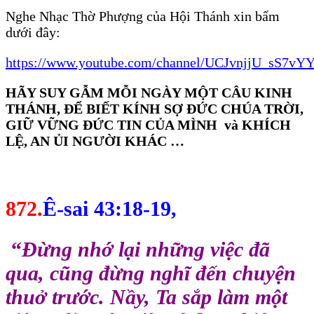
Nghe Nhạc Thờ Phượng của Hội Thánh xin bấm
dưới đây:
https://www.youtube.com/channel/UCJvnjjU_sS7
HÃY SUY GẪM MỖI NGÀY MỘT CÂU KINH
THÁNH, ĐỂ BIẾT KÍNH SỢ ĐỨC CHÚA TRỜI,
GIỮ VỮNG ĐỨC TIN CỦA MÌNH và KHÍCH
LỆ, AN ỦI NGƯỜI KHÁC …
872.
Ê-sai 43:18-19
,
“
Đừng nhớ lại những việc đã
qua, cũng đừng nghĩ đến chuyện
thuở trước. Nầy, Ta sắp làm một