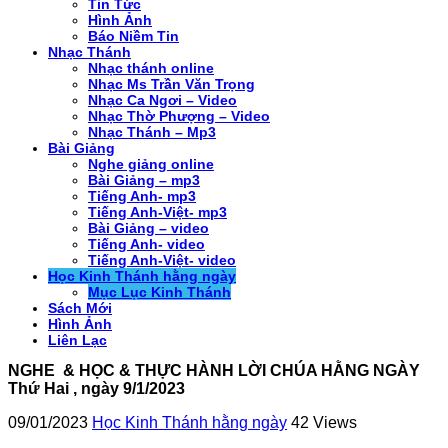
Tin Tức
Hình Ảnh
Báo Niềm Tin
Nhạc Thánh
Nhạc thánh online
Nhạc Ms Trần Văn Trọng
Nhạc Ca Ngơi – Video
Nhạc Thờ Phượng – Video
Nhạc Thánh – Mp3
Bài Giảng
Nghe giảng online
Bài Giảng – mp3
Tiếng Anh- mp3
Tiếng Anh-Việt- mp3
Bài Giảng – video
Tiếng Anh- video
Tiếng Anh-Việt- video
Học Kinh Thánh hằng ngày
Mục Lục Kinh Thánh
Sách Mới
Hình Ảnh
Liên Lạc
NGHE & HỌC & THỰC HÀNH LỜI CHÚA HẰNG NGÀY
Thứ Hai , ngày 9/1/2023
09/01/2023
Học Kinh Thánh hằng ngày
42 Views