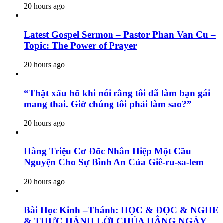
20 hours ago
Latest Gospel Sermon – Pastor Phan Van Cu –
Topic: The Power of Prayer
20 hours ago
“Thật xấu hổ khi nói rằng tôi đã làm bạn gái
mang thai. Giờ chúng tôi phải làm sao?”
20 hours ago
Hàng Triệu Cơ Đốc Nhân Hiệp Một Cầu
Nguyện Cho Sự Bình An Của Giê-ru-sa-lem
20 hours ago
Bài Học Kinh –Thánh: HỌC & ĐỌC & NGHE
& THỰC HÀNH LỜI CHÚA HẰNG NGÀY