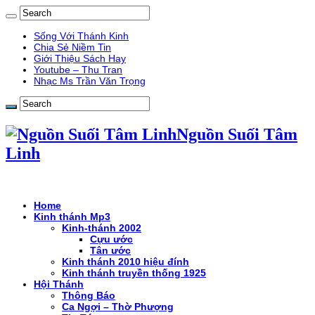
Sống Với Thánh Kinh
Chia Sẻ Niềm Tin
Giới Thiệu Sách Hay
Youtube – Thu Tran
Nhạc Ms Trần Văn Trọng
Nguồn Suối Tâm
Linh
Home
Kinh thánh Mp3
Kinh-thánh 2002
Cựu ước
Tân ước
Kinh thánh 2010 hiệu đính
Kinh thánh truyền thống 1925
Hội Thánh
Thông Báo
Ca Ngợi – Thờ Phượng