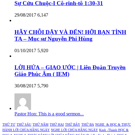
Sự Cứu Chuộc-I Cô-rinh-tô 1:30-31
29/08/2017
6,147
HÃY CHỖI DẬY VÀ ĐẾN! HỠI BẠN TÌNH
TA – Mục sư Nguyễn Phi Hùng
01/10/2017
5,920
LỜI HỨA – GIAO ƯỚC | Liên Đoàn Truyền
Giáo Phúc Âm ( IEM)
30/08/2017
5,790
Pastor Hon: This is a good sermon...
THỨ TƯ
THỨ SÁU
THỨ NĂM
THỨ HAI
THỨ BẢY
THỨ BA
NGHE & HỌC & THỰC
HÀNH LỜI CHÚA HẰNG NGÀY
NGHE LỜI CHÚA HẰNG NGÀY
Kinh -Thánh HỌC &