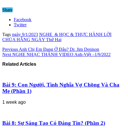
Share
Facebook
Twitter
Tags
ngày 9/1/2023
NGHE & HỌC & THỰC HÀNH LỜI
CHÚA HẰNG NGÀY Thứ Hai
Previous
Anh Chị Em Đang Ở Đâu? Dr. Jim Denison
Next
NGHE NHẠC THÁNH VIDEO Anh-Việt –1/9/2022
Related Articles
Bài 9: Con Người, Tình Nghĩa Vợ Chồng Và Cha
Mẹ (Phần 1)
1 week ago
Bài 8: Sự Sáng Tạo Có Đáng Tin? (Phần 2)