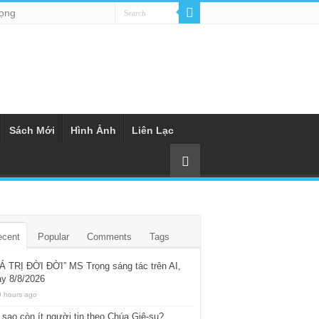
rọng
Sách Mới
Hình Ảnh
Liên Lạc
ecent
Popular
Comments
Tags
Á TRỊ ĐỜI ĐỜI” MS Trọng sáng tác trên AI,
y 8/8/2026
9 hours ago
 sao còn ít người tin theo Chúa Giê-su?