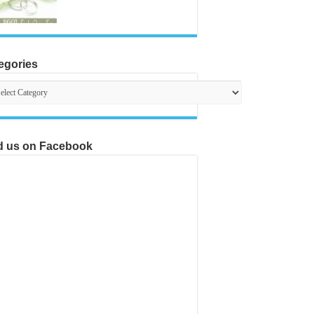
egories
egories
d us on Facebook