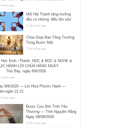
9 hours ago
Mỗi Hội Thánh tăng trưởng
đều có những ‘điều lộn xộn’
19 hours ago
Chúa Giúp Bạn Tăng Trưởng
Từng Bước Một
19 hours ago
i Học Kinh –Thánh: HỌC & ĐỌC & NGHE &
ỰC HÀNH LỜI CHÚA HẰNG NGÀY
ứ Bảy, ngày 8/8/2026
9 hours ago
ày 8/8/2026 — Lời Hứa Phước Hạnh —
âm-ngôn 21:21
0 hours ago
Được Cứu Bởi Tình Yêu
Thương — Tĩnh Nguyện Hằng
Ngày 08/08/2026
20 hours ago