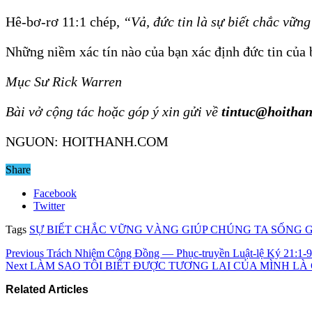
Hê-bơ-rơ 11:1 chép,
“Vả, đức tin là sự biết chắc vữ
Những niềm xác tín nào của bạn xác định đức tin của
Mục Sư Rick Warren
Bài vở cộng tác hoặc góp ý xin gửi về
tintuc@hoitha
NGUON: HOITHANH.COM
Share
Facebook
Twitter
Tags
SỰ BIẾT CHẮC VỮNG VÀNG GIÚP CHÚNG TA SỐNG 
Previous
Trách Nhiệm Cộng Đồng — Phục-truyền Luật-lệ Ký 21:1-9
Next
LÀM SAO TÔI BIẾT ĐƯỢC TƯƠNG LAI CỦA MÌNH LÀ 
Related Articles