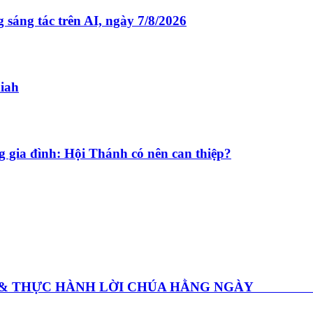
g tác trên AI, ngày 7/8/2026
miah
g gia đình: Hội Thánh có nên can thiệp?
GHE & THỰC HÀNH LỜI CHÚA HẰNG NGÀY Thứ