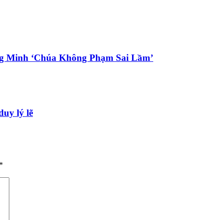
ng Minh ‘Chúa Không Phạm Sai Lầm’
duy lý lẽ
*