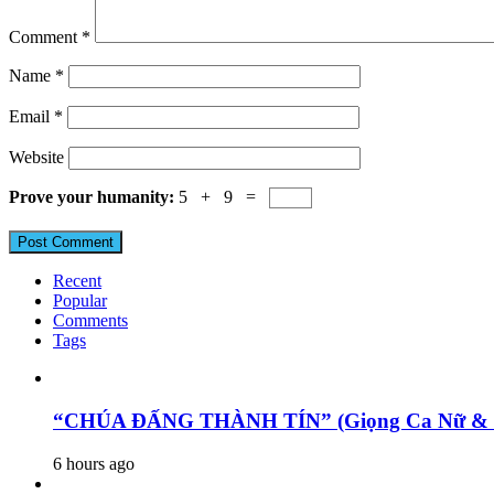
Comment
*
Name
*
Email
*
Website
Prove your humanity:
5 + 9 =
Recent
Popular
Comments
Tags
“CHÚA ĐẤNG THÀNH TÍN” (Giọng Ca Nữ & N
6 hours ago