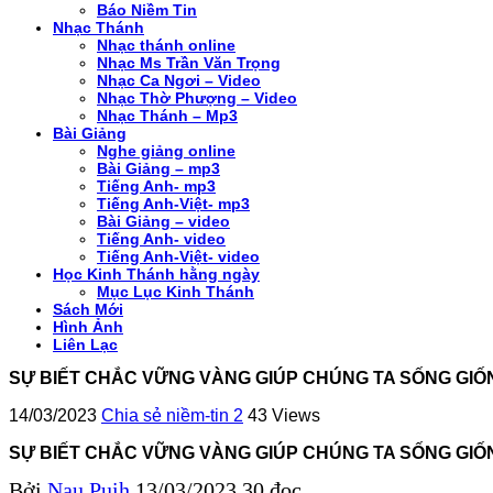
Báo Niềm Tin
Nhạc Thánh
Nhạc thánh online
Nhạc Ms Trần Văn Trọng
Nhạc Ca Ngơi – Video
Nhạc Thờ Phượng – Video
Nhạc Thánh – Mp3
Bài Giảng
Nghe giảng online
Bài Giảng – mp3
Tiếng Anh- mp3
Tiếng Anh-Việt- mp3
Bài Giảng – video
Tiếng Anh- video
Tiếng Anh-Việt- video
Học Kinh Thánh hằng ngày
Mục Lục Kinh Thánh
Sách Mới
Hình Ảnh
Liên Lạc
SỰ BIẾT CHẮC VỮNG VÀNG GIÚP CHÚNG TA SỐNG GIỐ
14/03/2023
Chia sẻ niềm-tin 2
43 Views
SỰ BIẾT CHẮC VỮNG VÀNG GIÚP CHÚNG TA SỐNG GIỐ
Bởi
Nau Puih
13/03/2023
30 đọc