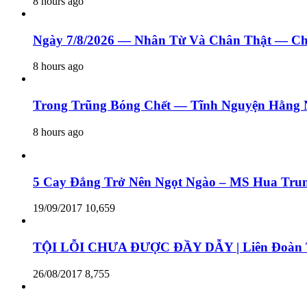
8 hours ago
Ngày 7/8/2026 — Nhân Từ Và Chân Thật — Ch
8 hours ago
Trong Trũng Bóng Chết — Tĩnh Nguyện Hằng 
8 hours ago
5 Cay Đắng Trở Nên Ngọt Ngào – MS Hua Tru
19/09/2017
10,659
TỘI LỖI CHƯA ĐƯỢC ĐẦY DẪY | Liên Đoàn T
26/08/2017
8,755