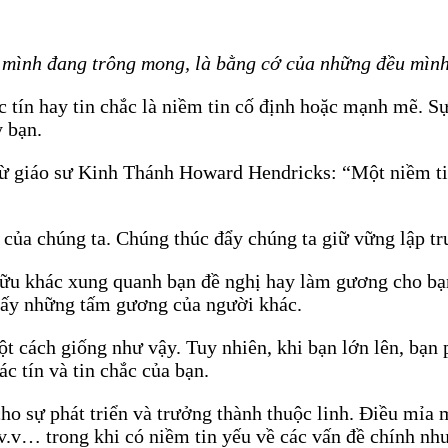
u mình đang trông mong, là bằng cớ của những đều mìn
 tín hay tin chắc là niềm tin cố định hoặc mạnh mẽ. Sự 
y bạn.
 từ giáo sư Kinh Thánh Howard Hendricks: “Một niềm tin
của chúng ta. Chúng thúc đẩy chúng ta giữ vững lập trư
 hữu khác xung quanh bạn đề nghị hay làm gương cho bạ
hấy những tấm gương của người khác.
t cách giống như vậy. Tuy nhiên, khi bạn lớn lên, bạn 
c tín và tin chắc của bạn.
cho sự phát triển và trưởng thành thuộc linh. Điều mỉa
.v… trong khi có niềm tin yếu về các vấn đề chính như 