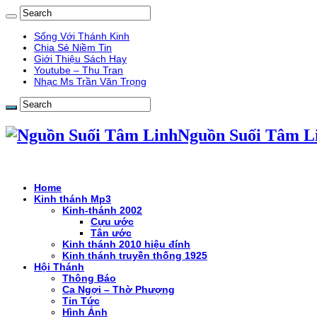
Sống Với Thánh Kinh
Chia Sẻ Niềm Tin
Giới Thiệu Sách Hay
Youtube – Thu Tran
Nhạc Ms Trần Văn Trọng
Nguồn Suối Tâm L
Home
Kinh thánh Mp3
Kinh-thánh 2002
Cựu ước
Tân ước
Kinh thánh 2010 hiệu đính
Kinh thánh truyền thống 1925
Hội Thánh
Thông Báo
Ca Ngợi – Thờ Phượng
Tin Tức
Hình Ảnh