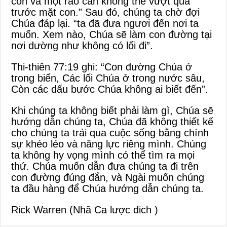
con và một rào cản không thể vượt qua
trước mặt con.” Sau đó, chúng ta chờ đợi
Chúa đáp lại. “ta đã đưa ngươi đến nơi ta
muốn. Xem nào, Chúa sẽ làm con đường tại
nơi dường như không có lối đi”.
Thi-thiên 77:19 ghi: “Con đường Chúa ở
trong biển, Các lối Chúa ở trong nước sâu,
Còn các dấu bước Chúa không ai biết đến”.
Khi chúng ta không biết phải làm gì, Chúa sẽ
hướng dẫn chúng ta, Chúa đã không thiết kế
cho chúng ta trải qua cuộc sống bằng chính
sự khéo léo và năng lực riêng mình. Chúng
ta không hy vọng mình có thể tìm ra mọi
thứ. Chúa muốn dẫn đưa chúng ta đi trên
con đường đúng đắn, và Ngài muốn chúng
ta đầu hàng để Chúa hướng dẫn chúng ta.
Rick Warren (Nhã Ca lược dich )