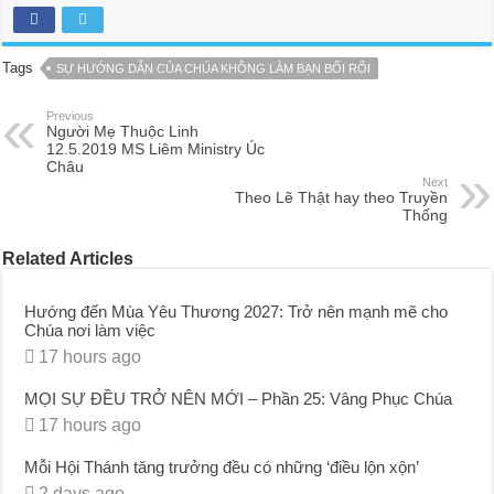
Tags
SỰ HƯỚNG DẪN CỦA CHÚA KHÔNG LÀM BẠN BỐI RỐI
Previous
Người Mẹ Thuộc Linh
12.5.2019 MS Liêm Ministry Úc
Châu
Next
Theo Lẽ Thật hay theo Truyền
Thống
Related Articles
Hướng đến Mùa Yêu Thương 2027: Trở nên mạnh mẽ cho
Chúa nơi làm việc
17 hours ago
MỌI SỰ ĐỀU TRỞ NÊN MỚI – Phần 25: Vâng Phục Chúa
17 hours ago
Mỗi Hội Thánh tăng trưởng đều có những ‘điều lộn xộn’
2 days ago