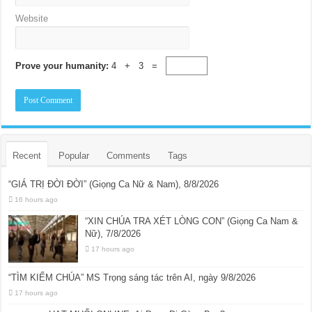
Website
Prove your humanity:
4 + 3 =
Recent
Popular
Comments
Tags
“GIÁ TRỊ ĐỜI ĐỜI” (Giọng Ca Nữ & Nam), 8/8/2026
16 hours ago
“XIN CHÚA TRA XÉT LÒNG CON” (Giọng Ca Nam &
Nữ), 7/8/2026
17 hours ago
“TÌM KIẾM CHÚA” MS Trọng sáng tác trên AI, ngày 9/8/2026
17 hours ago