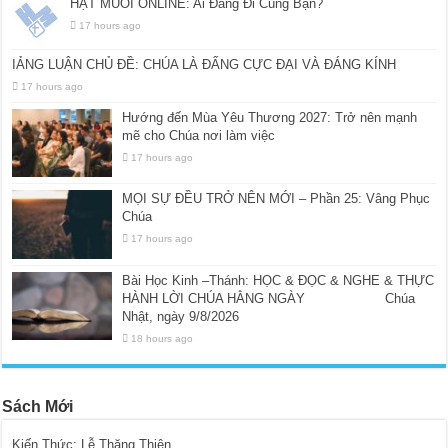
HẠT MUỐI ONLINE: Ai Đang Đi Cùng Bạn?
17 hours ago
IẢNG LUẬN CHỦ ĐỀ: CHÚA LÀ ĐẤNG CỰC ĐẠI VÀ ĐÁNG KÍNH
17 hours ago
Hướng đến Mùa Yêu Thương 2027: Trở nên mạnh
mẽ cho Chúa nơi làm việc
17 hours ago
MỌI SỰ ĐỀU TRỞ NÊN MỚI – Phần 25: Vâng Phục
Chúa
17 hours ago
Bài Học Kinh –Thánh: HỌC & ĐỌC & NGHE & THỰC
HÀNH LỜI CHÚA HẰNG NGÀY Chúa
Nhật, ngày 9/8/2026
18 hours ago
Sách Mới
Kiến Thức: Lễ Thăng Thiên