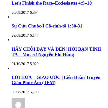
Let’s Finish the Race–Ecclesiastes 4:9–10
20/09/2017
6,394
Sự Cứu Chuộc-I Cô-rinh-tô 1:30-31
29/08/2017
6,147
HÃY CHỖI DẬY VÀ ĐẾN! HỠI BẠN TÌNH
TA – Mục sư Nguyễn Phi Hùng
01/10/2017
5,920
LỜI HỨA – GIAO ƯỚC | Liên Đoàn Truyền
Giáo Phúc Âm ( IEM)
30/08/2017
5,790