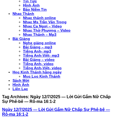
Tin Tức
Hình Ảnh
Báo Niềm Tin
Nhạc Thánh
Nhạc thánh online
Nhạc Ms Trần Văn Trọng
Nhạc Ca Ngơi – Video
Nhạc Thờ Phượng – Video
Nhạc Thánh – Mp3
Bài Giảng
Nghe giảng online
Bài Giảng – mp3
Tiếng Anh- mp3
Tiếng Anh-Việt- mp3
Bài Giảng – video
Tiếng Anh- video
Tiếng Anh-Việt- video
Học Kinh Thánh hằng ngày
Mục Lục Kinh Thánh
Sách Mới
Hình Ảnh
Liên Lạc
Tag Archives:
Ngày 12/7/2025 — Lời Gửi Gắm Nữ Chấp
Sự Phê-bê — Rô-ma 16:1-2
Ngày 12/7/2025 — Lời Gửi Gắm Nữ Chấp Sự Phê-bê —
Rô-ma 16:1-2