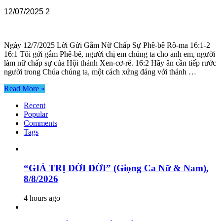
12/07/2025
2
Ngày 12/7/2025 Lời Gửi Gắm Nữ Chấp Sự Phê-bê Rô-ma 16:1-2
16:1 Tôi gởi gắm Phê-bê, người chị em chúng ta cho anh em, người
làm nữ chấp sự của Hội thánh Xen-cơ-rê. 16:2 Hãy ân cần tiếp rước
người trong Chúa chúng ta, một cách xứng đáng với thánh …
Read More »
Recent
Popular
Comments
Tags
“GIÁ TRỊ ĐỜI ĐỜI” (Giọng Ca Nữ & Nam),
8/8/2026
4 hours ago