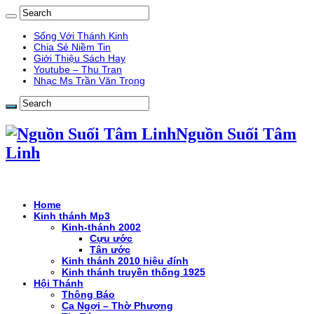
Sống Với Thánh Kinh
Chia Sẻ Niềm Tin
Giới Thiệu Sách Hay
Youtube – Thu Tran
Nhạc Ms Trần Văn Trọng
Nguồn Suối Tâm
Linh
Home
Kinh thánh Mp3
Kinh-thánh 2002
Cựu ước
Tân ước
Kinh thánh 2010 hiệu đính
Kinh thánh truyền thống 1925
Hội Thánh
Thông Báo
Ca Ngợi – Thờ Phượng