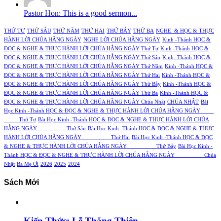
Pastor Hon: This is a good sermon...
THỨ TƯ
THỨ SÁU
THỨ NĂM
THỨ HAI
THỨ BẢY
THỨ BA
NGHE & HỌC & THỰC
HÀNH LỜI CHÚA HẰNG NGÀY
NGHE LỜI CHÚA HẰNG NGÀY
Kinh -Thánh HỌC &
ĐỌC & NGHE & THỰC HÀNH LỜI CHÚA HẰNG NGÀY Thứ Tư
Kinh -Thánh HỌC &
ĐỌC & NGHE & THỰC HÀNH LỜI CHÚA HẰNG NGÀY Thứ Sáu
Kinh -Thánh HỌC &
ĐỌC & NGHE & THỰC HÀNH LỜI CHÚA HẰNG NGÀY Thứ Năm
Kinh -Thánh HỌC &
ĐỌC & NGHE & THỰC HÀNH LỜI CHÚA HẰNG NGÀY Thứ Hai
Kinh -Thánh HỌC &
ĐỌC & NGHE & THỰC HÀNH LỜI CHÚA HẰNG NGÀY Thứ Bảy
Kinh -Thánh HỌC &
ĐỌC & NGHE & THỰC HÀNH LỜI CHÚA HẰNG NGÀY Thứ Ba
Kinh -Thánh HỌC &
ĐỌC & NGHE & THỰC HÀNH LỜI CHÚA HẰNG NGÀY Chúa Nhật
CHÚA NHẬT
Bài
Học Kinh -Thánh HỌC & ĐỌC & NGHE & THỰC HÀNH LỜI CHÚA HẰNG NGÀY
Thứ Tư
Bài Học Kinh -Thánh HỌC & ĐỌC & NGHE & THỰC HÀNH LỜI CHÚA
HẰNG NGÀY Thứ Sáu
Bài Học Kinh -Thánh HỌC & ĐỌC & NGHE & THỰC
HÀNH LỜI CHÚA HẰNG NGÀY Thứ Hai
Bài Học Kinh -Thánh HỌC & ĐỌC
& NGHE & THỰC HÀNH LỜI CHÚA HẰNG NGÀY Thứ Bảy
Bài Học Kinh -
Thánh HỌC & ĐỌC & NGHE & THỰC HÀNH LỜI CHÚA HẰNG NGÀY Chúa
Nhật
Ba Mẹ Ơi
2026
2025
2024
Sách Mới
Kiến Thức: Lễ Thăng Thiên