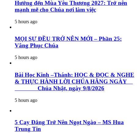
Hướng đến Mùa Yêu Thương 2027: Trở nên
mạnh mẽ cho Chúa nơi làm việc
5 hours ago
MỌI SỰ ĐỀU TRỞ NÊN MỚI – Phần 25:
Vâng Phục Chúa
5 hours ago
Bài Học Kinh –Thánh: HỌC & ĐỌC & NGHE
& THỰC HÀNH LỜI CHÚA HẰNG NGÀY
Chúa Nhật, ngày 9/8/2026
5 hours ago
5 Cay Đắng Trở Nên Ngọt Ngào – MS Hua
Trung Tin