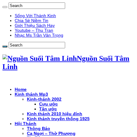
Sống Với Thánh Kinh
Chia Sẻ Niềm Tin
Giới Thiệu Sách Hay
Youtube – Thu Tran
Nhạc Ms Trần Văn Trọng
Nguồn Suối Tâm
Linh
Home
Kinh thánh Mp3
Kinh-thánh 2002
Cựu ước
Tân ước
Kinh thánh 2010 hiệu đính
Kinh thánh truyền thống 1925
Hội Thánh
Thông Báo
Ca Ngợi – Thờ Phượng