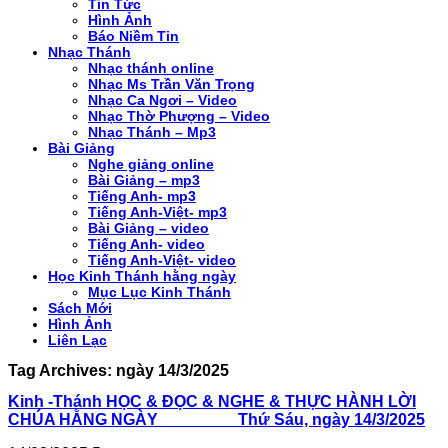
Tin Tức
Hình Ảnh
Báo Niềm Tin
Nhạc Thánh
Nhạc thánh online
Nhạc Ms Trần Văn Trọng
Nhạc Ca Ngơi – Video
Nhạc Thờ Phượng – Video
Nhạc Thánh – Mp3
Bài Giảng
Nghe giảng online
Bài Giảng – mp3
Tiếng Anh- mp3
Tiếng Anh-Việt- mp3
Bài Giảng – video
Tiếng Anh- video
Tiếng Anh-Việt- video
Học Kinh Thánh hằng ngày
Mục Lục Kinh Thánh
Sách Mới
Hình Ảnh
Liên Lạc
Tag Archives:
ngày 14/3/2025
Kinh -Thánh HỌC & ĐỌC & NGHE & THỰC HÀNH LỜI
CHÚA HẰNG NGÀY Thứ Sáu, ngày 14/3/2025