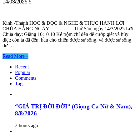
14/03/2025
5
Kinh -Thánh HỌC & ĐỌC & NGHE & THỰC HÀNH LỜI
CHÚA HẰNG NGÀY Thứ Sáu, ngày 14/3/2025 Lời
Chúa dạy: Giăng 10:10 10 Kẻ trộm chỉ đến để cướp giết và hủy
diệt; còn ta đã đến, hầu cho chiên được sự sống, và được sự sống
dư …
Read More »
Recent
Popular
Comments
Tags
“GIÁ TRỊ ĐỜI ĐỜI” (Giọng Ca Nữ & Nam),
8/8/2026
2 hours ago