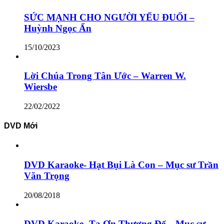
SỨC MẠNH CHO NGƯỜI YẾU ĐUỐI –
Huỳnh Ngọc Ẩn
15/10/2023
Lời Chúa Trong Tân Ước – Warren W.
Wiersbe
22/02/2022
DVD Mới
DVD Karaoke- Hạt Bụi Là Con – Mục sư Trần
Văn Trọng
20/08/2018
DVD Karaoke- Tạ Ơn Thượng Đế – Mục sư