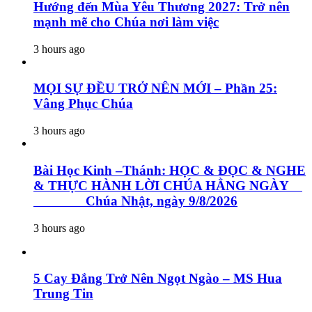
Hướng đến Mùa Yêu Thương 2027: Trở nên
mạnh mẽ cho Chúa nơi làm việc
3 hours ago
MỌI SỰ ĐỀU TRỞ NÊN MỚI – Phần 25:
Vâng Phục Chúa
3 hours ago
Bài Học Kinh –Thánh: HỌC & ĐỌC & NGHE
& THỰC HÀNH LỜI CHÚA HẰNG NGÀY
Chúa Nhật, ngày 9/8/2026
3 hours ago
5 Cay Đắng Trở Nên Ngọt Ngào – MS Hua
Trung Tin