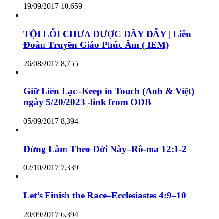
19/09/2017
10,659
TỘI LỖI CHƯA ĐƯỢC ĐẦY DẪY | Liên
Đoàn Truyền Giáo Phúc Âm ( IEM)
26/08/2017
8,755
Giữ Liên Lạc–Keep in Touch (Anh & Việt)
ngày 5/20/2023 -link from ODB
05/09/2017
8,394
Đừng Làm Theo Đời Này–Rô-ma 12:1-2
02/10/2017
7,339
Let’s Finish the Race–Ecclesiastes 4:9–10
20/09/2017
6,394