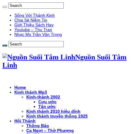
Sống Với Thánh Kinh
Chia Sẻ Niềm Tin
Giới Thiệu Sách Hay
Youtube – Thu Tran
Nhạc Ms Trần Văn Trọng
Nguồn Suối Tâm
Linh
Home
Kinh thánh Mp3
Kinh-thánh 2002
Cựu ước
Tân ước
Kinh thánh 2010 hiệu đính
Kinh thánh truyền thống 1925
Hội Thánh
Thông Báo
Ca Ngợi – Thờ Phượng