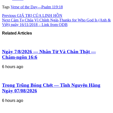
Tags
Verse of the Day—Psalm 119:18
Previous
GIÁ TRỊ CỦA LINH HỒN
Next
Cảm Tạ Chúa Vì Chính Ngài-Thanks for Who God Is (Anh &
Việt) ngày 16/11/2018 – Link from ODB
Related Articles
Ngày 7/8/2026 — Nhân Từ Và Chân Thật —
Châm-ngôn 16:6
6 hours ago
Trong Trũng Bóng Chết — Tĩnh Nguyện Hằng
Ngày 07/08/2026
6 hours ago