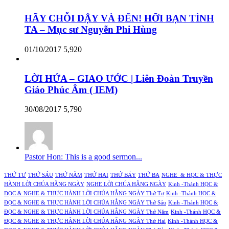
HÃY CHỖI DẬY VÀ ĐẾN! HỠI BẠN TÌNH
TA – Mục sư Nguyễn Phi Hùng
01/10/2017
5,920
LỜI HỨA – GIAO ƯỚC | Liên Đoàn Truyền
Giáo Phúc Âm ( IEM)
30/08/2017
5,790
Pastor Hon: This is a good sermon...
THỨ TƯ
THỨ SÁU
THỨ NĂM
THỨ HAI
THỨ BẢY
THỨ BA
NGHE & HỌC & THỰC
HÀNH LỜI CHÚA HẰNG NGÀY
NGHE LỜI CHÚA HẰNG NGÀY
Kinh -Thánh HỌC &
ĐỌC & NGHE & THỰC HÀNH LỜI CHÚA HẰNG NGÀY Thứ Tư
Kinh -Thánh HỌC &
ĐỌC & NGHE & THỰC HÀNH LỜI CHÚA HẰNG NGÀY Thứ Sáu
Kinh -Thánh HỌC &
ĐỌC & NGHE & THỰC HÀNH LỜI CHÚA HẰNG NGÀY Thứ Năm
Kinh -Thánh HỌC &
ĐỌC & NGHE & THỰC HÀNH LỜI CHÚA HẰNG NGÀY Thứ Hai
Kinh -Thánh HỌC &