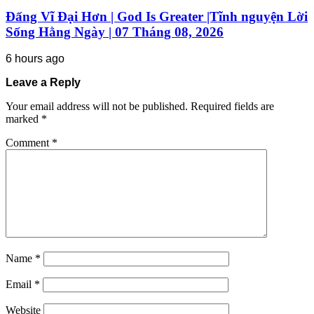
Đấng Vĩ Đại Hơn | God Is Greater |Tĩnh nguyện Lời
Sống Hằng Ngày | 07 Tháng 08, 2026
6 hours ago
Leave a Reply
Your email address will not be published.
Required fields are
marked
*
Comment
*
Name
*
Email
*
Website