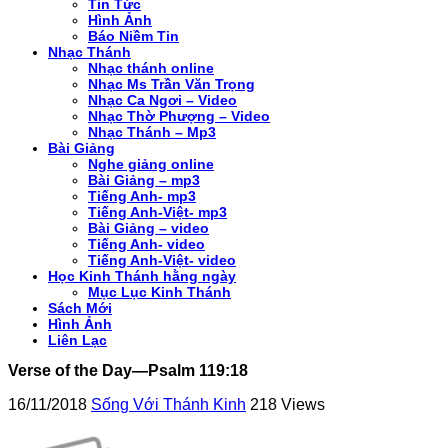
Tin Tức
Hình Ảnh
Báo Niềm Tin
Nhạc Thánh
Nhạc thánh online
Nhạc Ms Trần Văn Trọng
Nhạc Ca Ngơi – Video
Nhạc Thờ Phượng – Video
Nhạc Thánh – Mp3
Bài Giảng
Nghe giảng online
Bài Giảng – mp3
Tiếng Anh- mp3
Tiếng Anh-Việt- mp3
Bài Giảng – video
Tiếng Anh- video
Tiếng Anh-Việt- video
Học Kinh Thánh hằng ngày
Mục Lục Kinh Thánh
Sách Mới
Hình Ảnh
Liên Lạc
Verse of the Day—Psalm 119:18
16/11/2018
Sống Với Thánh Kinh
218 Views