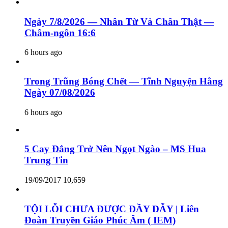
Ngày 7/8/2026 — Nhân Từ Và Chân Thật —
Châm-ngôn 16:6
6 hours ago
Trong Trũng Bóng Chết — Tĩnh Nguyện Hằng
Ngày 07/08/2026
6 hours ago
5 Cay Đắng Trở Nên Ngọt Ngào – MS Hua
Trung Tin
19/09/2017
10,659
TỘI LỖI CHƯA ĐƯỢC ĐẦY DẪY | Liên
Đoàn Truyền Giáo Phúc Âm ( IEM)