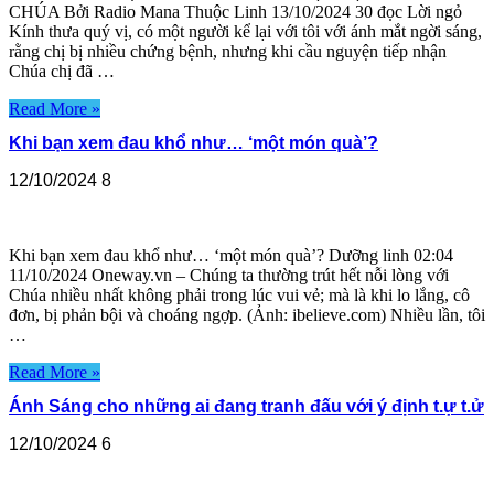
CHÚA Bởi Radio Mana Thuộc Linh 13/10/2024 30 đọc Lời ngỏ
Kính thưa quý vị, có một người kể lại với tôi với ánh mắt ngời sáng,
rằng chị bị nhiều chứng bệnh, nhưng khi cầu nguyện tiếp nhận
Chúa chị đã …
Read More »
Khi bạn xem đau khổ như… ‘một món quà’?
12/10/2024
8
Khi bạn xem đau khổ như… ‘một món quà’? Dưỡng linh 02:04
11/10/2024 Oneway.vn – Chúng ta thường trút hết nỗi lòng với
Chúa nhiều nhất không phải trong lúc vui vẻ; mà là khi lo lắng, cô
đơn, bị phản bội và choáng ngợp. (Ảnh: ibelieve.com) Nhiều lần, tôi
…
Read More »
Ánh Sáng cho những ai đang tranh đấu với ý định t.ự t.ử
12/10/2024
6