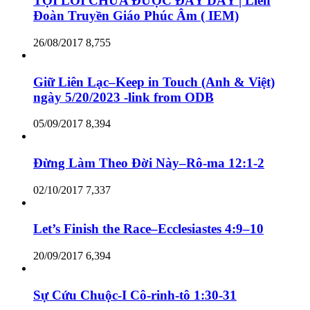
TỘI LỖI CHƯA ĐƯỢC ĐẦY DẪY | Liên
Đoàn Truyền Giáo Phúc Âm ( IEM)
26/08/2017
8,755
Giữ Liên Lạc–Keep in Touch (Anh & Việt)
ngày 5/20/2023 -link from ODB
05/09/2017
8,394
Đừng Làm Theo Đời Này–Rô-ma 12:1-2
02/10/2017
7,337
Let’s Finish the Race–Ecclesiastes 4:9–10
20/09/2017
6,394
Sự Cứu Chuộc-I Cô-rinh-tô 1:30-31