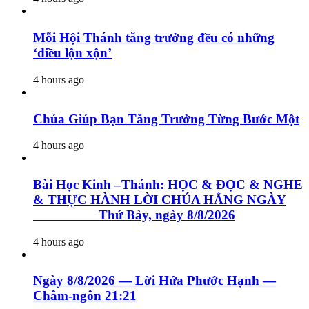
Mỗi Hội Thánh tăng trưởng đều có những
‘điều lộn xộn’
4 hours ago
Chúa Giúp Bạn Tăng Trưởng Từng Bước Một
4 hours ago
Bài Học Kinh –Thánh: HỌC & ĐỌC & NGHE
& THỰC HÀNH LỜI CHÚA HẰNG NGÀY
Thứ Bảy, ngày 8/8/2026
4 hours ago
Ngày 8/8/2026 — Lời Hứa Phước Hạnh —
Châm-ngôn 21:21