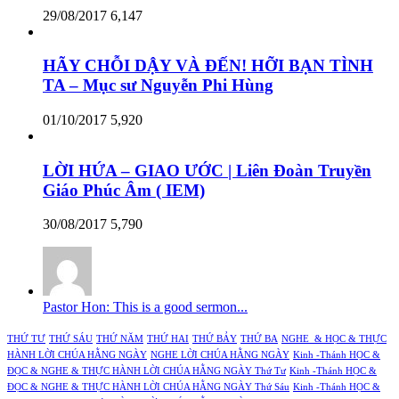
29/08/2017
6,147
HÃY CHỖI DẬY VÀ ĐẾN! HỠI BẠN TÌNH
TA – Mục sư Nguyễn Phi Hùng
01/10/2017
5,920
LỜI HỨA – GIAO ƯỚC | Liên Đoàn Truyền
Giáo Phúc Âm ( IEM)
30/08/2017
5,790
Pastor Hon: This is a good sermon...
THỨ TƯ
THỨ SÁU
THỨ NĂM
THỨ HAI
THỨ BẢY
THỨ BA
NGHE & HỌC & THỰC
HÀNH LỜI CHÚA HẰNG NGÀY
NGHE LỜI CHÚA HẰNG NGÀY
Kinh -Thánh HỌC &
ĐỌC & NGHE & THỰC HÀNH LỜI CHÚA HẰNG NGÀY Thứ Tư
Kinh -Thánh HỌC &
ĐỌC & NGHE & THỰC HÀNH LỜI CHÚA HẰNG NGÀY Thứ Sáu
Kinh -Thánh HỌC &