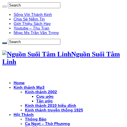
Sống Với Thánh Kinh
Chia Sẻ Niềm Tin
Giới Thiệu Sách Hay
Youtube – Thu Tran
Nhạc Ms Trần Văn Trọng
Nguồn Suối Tâm
Linh
Home
Kinh thánh Mp3
Kinh-thánh 2002
Cựu ước
Tân ước
Kinh thánh 2010 hiệu đính
Kinh thánh truyền thống 1925
Hội Thánh
Thông Báo
Ca Ngợi – Thờ Phượng