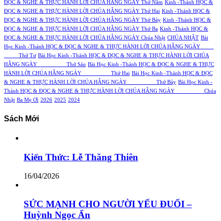
ĐỌC & NGHE & THỰC HÀNH LỜI CHÚA HẰNG NGÀY Thứ Năm
Kinh -Thánh HỌC &
ĐỌC & NGHE & THỰC HÀNH LỜI CHÚA HẰNG NGÀY Thứ Hai
Kinh -Thánh HỌC &
ĐỌC & NGHE & THỰC HÀNH LỜI CHÚA HẰNG NGÀY Thứ Bảy
Kinh -Thánh HỌC &
ĐỌC & NGHE & THỰC HÀNH LỜI CHÚA HẰNG NGÀY Thứ Ba
Kinh -Thánh HỌC &
ĐỌC & NGHE & THỰC HÀNH LỜI CHÚA HẰNG NGÀY Chúa Nhật
CHÚA NHẬT
Bài
Học Kinh -Thánh HỌC & ĐỌC & NGHE & THỰC HÀNH LỜI CHÚA HẰNG NGÀY
Thứ Tư
Bài Học Kinh -Thánh HỌC & ĐỌC & NGHE & THỰC HÀNH LỜI CHÚA
HẰNG NGÀY Thứ Sáu
Bài Học Kinh -Thánh HỌC & ĐỌC & NGHE & THỰC
HÀNH LỜI CHÚA HẰNG NGÀY Thứ Hai
Bài Học Kinh -Thánh HỌC & ĐỌC
& NGHE & THỰC HÀNH LỜI CHÚA HẰNG NGÀY Thứ Bảy
Bài Học Kinh -
Thánh HỌC & ĐỌC & NGHE & THỰC HÀNH LỜI CHÚA HẰNG NGÀY Chúa
Nhật
Ba Mẹ Ơi
2026
2025
2024
Sách Mới
Kiến Thức: Lễ Thăng Thiên
16/04/2026
SỨC MẠNH CHO NGƯỜI YẾU ĐUỐI –
Huỳnh Ngọc Ẩn