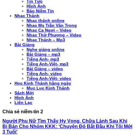
Tin Tức
Hình Ảnh
Báo Niềm Tin
Nhạc Thánh
Nhạc thánh online
Nhạc Ms Trần Văn Trọng
Nhạc Ca Ngơi – Video
Nhạc Thờ Phượng – Video
Nhạc Thánh – Mp3
Bài Giảng
Nghe giảng online
Bài Giảng – mp3
Tiếng Anh- mp3
Tiếng Anh-Việt- mp3
Bài Giảng – video
Tiếng Anh- video
Tiếng Anh-Việt- video
Học Kinh Thánh hằng ngày
Mục Lục Kinh Thánh
Sách Mới
Hình Ảnh
Liên Lạc
Chia sẻ niềm-tin 2
Người Phụ Nữ Tìm Thấy Hy Vọng, Chữa Lành Sau Khi
Bị Bán Cho Nhóm KKK: ‘Chuyện Đó Bắt Đầu Khi Tôi Mới
3 Tuổi’