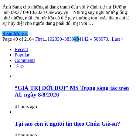
Ánh Sáng cho những ai đang tranh đấu với ý định t.ự t.ử Dưỡng
linh 09:37 09/10/2024 Oneway.vn – Những suy nghĩ tự tử giống
như những mũi tên rực lửa có thể gây thương tổn hoặc thậm chí là
sự hủy diệt cho người đang phải đối mặt với …
Read More »
Page 40 of 216
« First
...
10
20
30
«
38
39
40
41
42
»
50
60
70
...
Last »
Recent
Popular
Comments
Tags
“GIÁ TRỊ ĐỜI ĐỜI” MS Trọng sáng tác trên
AI, ngày 8/8/2026
4 hours ago
Tại sao còn ít người tin theo Chúa Giê-su?
4 hours ago