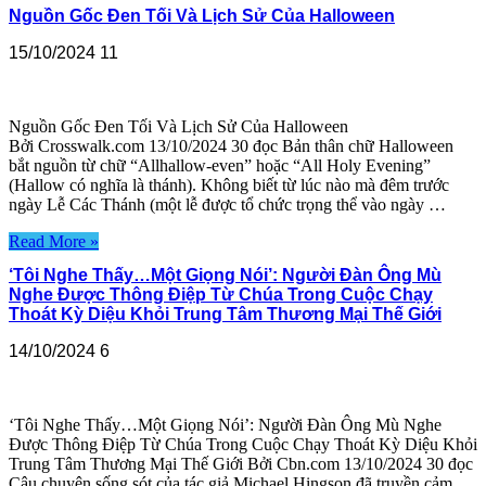
Nguồn Gốc Đen Tối Và Lịch Sử Của Halloween
15/10/2024
11
Nguồn Gốc Đen Tối Và Lịch Sử Của Halloween
Bởi Crosswalk.com 13/10/2024 30 đọc Bản thân chữ Halloween
bắt nguồn từ chữ “Allhallow-even” hoặc “All Holy Evening”
(Hallow có nghĩa là thánh). Không biết từ lúc nào mà đêm trước
ngày Lễ Các Thánh (một lễ được tổ chức trọng thể vào ngày …
Read More »
‘Tôi Nghe Thấy…Một Giọng Nói’: Người Đàn Ông Mù
Nghe Được Thông Điệp Từ Chúa Trong Cuộc Chạy
Thoát Kỳ Diệu Khỏi Trung Tâm Thương Mại Thế Giới
14/10/2024
6
‘Tôi Nghe Thấy…Một Giọng Nói’: Người Đàn Ông Mù Nghe
Được Thông Điệp Từ Chúa Trong Cuộc Chạy Thoát Kỳ Diệu Khỏi
Trung Tâm Thương Mại Thế Giới Bởi Cbn.com 13/10/2024 30 đọc
Câu chuyện sống sót của tác giả Michael Hingson đã truyền cảm