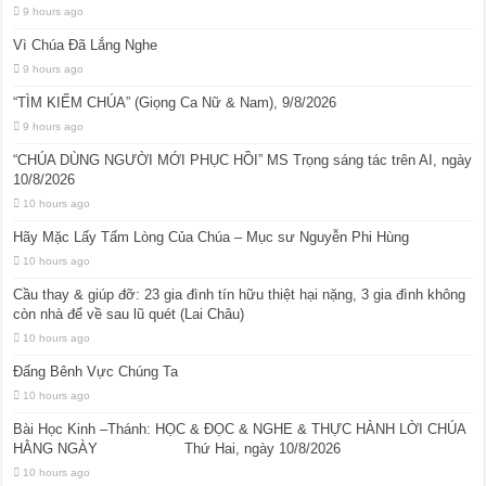
9 hours ago
Vì Chúa Đã Lắng Nghe
9 hours ago
“TÌM KIẾM CHÚA” (Giọng Ca Nữ & Nam), 9/8/2026
9 hours ago
“CHÚA DÙNG NGƯỜI MỚI PHỤC HỒI” MS Trọng sáng tác trên AI, ngày
10/8/2026
10 hours ago
Hãy Mặc Lấy Tấm Lòng Của Chúa – Mục sư Nguyễn Phi Hùng
10 hours ago
Cầu thay & giúp đỡ: 23 gia đình tín hữu thiệt hại nặng, 3 gia đình không
còn nhà để về sau lũ quét (Lai Châu)
10 hours ago
Đấng Bênh Vực Chúng Ta
10 hours ago
Bài Học Kinh –Thánh: HỌC & ĐỌC & NGHE & THỰC HÀNH LỜI CHÚA
HẰNG NGÀY Thứ Hai, ngày 10/8/2026
10 hours ago