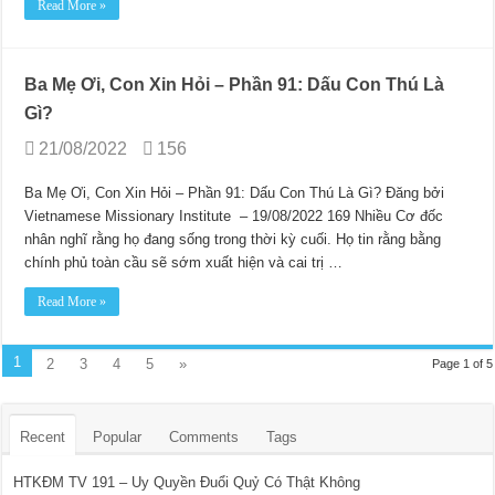
Read More »
Ba Mẹ Ơi, Con Xin Hỏi – Phần 91: Dấu Con Thú Là
Gì?
21/08/2022
156
Ba Mẹ Ơi, Con Xin Hỏi – Phần 91: Dấu Con Thú Là Gì? Đăng bởi
Vietnamese Missionary Institute – 19/08/2022 169 Nhiều Cơ đốc
nhân nghĩ rằng họ đang sống trong thời kỳ cuối. Họ tin rằng bằng
chính phủ toàn cầu sẽ sớm xuất hiện và cai trị …
Read More »
1
2
3
4
5
»
Page 1 of 5
Recent
Popular
Comments
Tags
HTKĐM TV 191 – Uy Quyền Đuổi Quỷ Có Thật Không