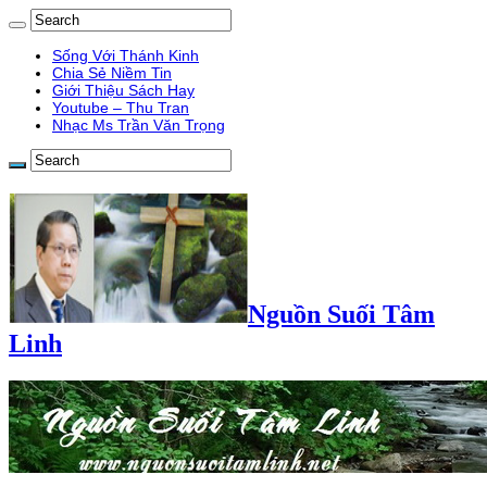
Sống Với Thánh Kinh
Chia Sẻ Niềm Tin
Giới Thiệu Sách Hay
Youtube – Thu Tran
Nhạc Ms Trần Văn Trọng
Nguồn Suối Tâm
Linh