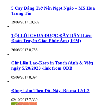
5 Cay Đắng Trở Nên Ngọt Ngào – MS Hua
Trung Tin
19/09/2017
10,659
TỘI LỖI CHƯA ĐƯỢC ĐẦY DẪY | Liên
Đoàn Truyền Giáo Phúc Âm ( IEM)
26/08/2017
8,755
Giữ Liên Lạc–Keep in Touch (Anh & Việt)
ngày 5/20/2023 -link from ODB
05/09/2017
8,394
Đừng Làm Theo Đời Này–Rô-ma 12:1-2
02/10/2017
7,339