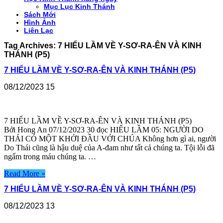
Mục Lục Kinh Thánh
Sách Mới
Hình Ảnh
Liên Lạc
Tag Archives:
7 HIỂU LẦM VỀ Y-SƠ-RA-ÊN VÀ KINH
THÁNH (P5)
7 HIỂU LẦM VỀ Y-SƠ-RA-ÊN VÀ KINH THÁNH (P5)
08/12/2023
15
7 HIỂU LẦM VỀ Y-SƠ-RA-ÊN VÀ KINH THÁNH (P5)
Bởi Hong An 07/12/2023 30 đọc HIỂU LẦM 05: NGƯỜI DO
THÁI CÓ MỘT KHỞI ĐẦU VỚI CHÚA Không hơn gì ai, người
Do Thái cũng là hậu duệ của A-đam như tất cả chúng ta. Tội lỗi đã
ngấm trong máu chúng ta. …
Read More »
7 HIỂU LẦM VỀ Y-SƠ-RA-ÊN VÀ KINH THÁNH (P5)
08/12/2023
13