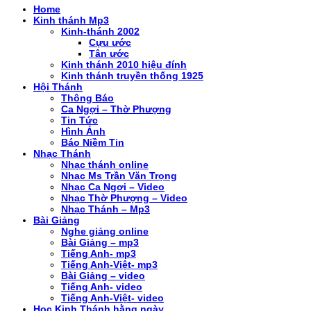
Home
Kinh thánh Mp3
Kinh-thánh 2002
Cựu ước
Tân ước
Kinh thánh 2010 hiệu đính
Kinh thánh truyền thống 1925
Hội Thánh
Thông Báo
Ca Ngợi – Thờ Phượng
Tin Tức
Hình Ảnh
Báo Niềm Tin
Nhạc Thánh
Nhạc thánh online
Nhạc Ms Trần Văn Trọng
Nhạc Ca Ngơi – Video
Nhạc Thờ Phượng – Video
Nhạc Thánh – Mp3
Bài Giảng
Nghe giảng online
Bài Giảng – mp3
Tiếng Anh- mp3
Tiếng Anh-Việt- mp3
Bài Giảng – video
Tiếng Anh- video
Tiếng Anh-Việt- video
Học Kinh Thánh hằng ngày