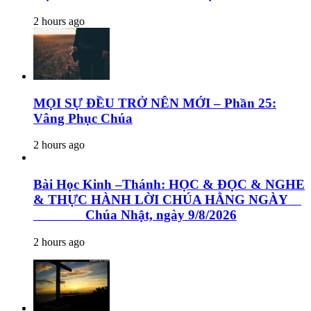
2 hours ago
MỌI SỰ ĐỀU TRỞ NÊN MỚI – Phần 25:
Vâng Phục Chúa
2 hours ago
Bài Học Kinh –Thánh: HỌC & ĐỌC & NGHE
& THỰC HÀNH LỜI CHÚA HẰNG NGÀY
Chúa Nhật, ngày 9/8/2026
2 hours ago