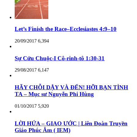
Let’s Finish the Race–Ecclesiastes 4:9–10
20/09/2017
6,394
Sự Cứu Chuộc-I Cô-rinh-tô 1:30-31
29/08/2017
6,147
HÃY CHỖI DẬY VÀ ĐẾN! HỠI BẠN TÌNH
TA – Mục sư Nguyễn Phi Hùng
01/10/2017
5,920
LỜI HỨA – GIAO ƯỚC | Liên Đoàn Truyền
Giáo Phúc Âm ( IEM)