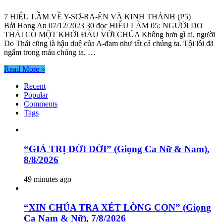
7 HIỂU LẦM VỀ Y-SƠ-RA-ÊN VÀ KINH THÁNH (P5)
Bởi Hong An 07/12/2023 30 đọc HIỂU LẦM 05: NGƯỜI DO
THÁI CÓ MỘT KHỞI ĐẦU VỚI CHÚA Không hơn gì ai, người
Do Thái cũng là hậu duệ của A-đam như tất cả chúng ta. Tội lỗi đã
ngấm trong máu chúng ta. …
Read More »
Recent
Popular
Comments
Tags
“GIÁ TRỊ ĐỜI ĐỜI” (Giọng Ca Nữ & Nam),
8/8/2026
49 minutes ago
“XIN CHÚA TRA XÉT LÒNG CON” (Giọng
Ca Nam & Nữ), 7/8/2026