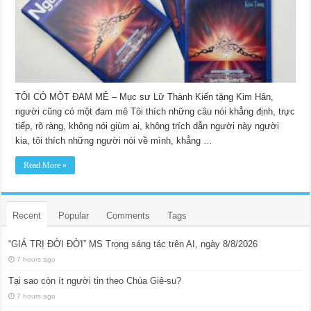
TÔI CÓ MỘT ĐAM MÊ – Mục sư Lữ Thành Kiến tặng Kim Hân,
người cũng có một đam mê Tôi thích những câu nói khẳng định, trực
tiếp, rõ ràng, không nói giùm ai, không trích dẫn người này người
kia, tôi thích những người nói về mình, khẳng …
Read More »
Recent
Popular
Comments
Tags
“GIÁ TRỊ ĐỜI ĐỜI” MS Trọng sáng tác trên AI, ngày 8/8/2026
7 hours ago
Tại sao còn ít người tin theo Chúa Giê-su?
7 hours ago