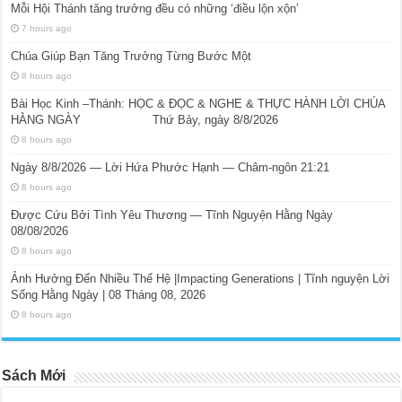
Mỗi Hội Thánh tăng trưởng đều có những ‘điều lộn xộn’
7 hours ago
Chúa Giúp Bạn Tăng Trưởng Từng Bước Một
8 hours ago
Bài Học Kinh –Thánh: HỌC & ĐỌC & NGHE & THỰC HÀNH LỜI CHÚA
HẰNG NGÀY Thứ Bảy, ngày 8/8/2026
8 hours ago
Ngày 8/8/2026 — Lời Hứa Phước Hạnh — Châm-ngôn 21:21
8 hours ago
Được Cứu Bởi Tình Yêu Thương — Tĩnh Nguyện Hằng Ngày
08/08/2026
8 hours ago
Ảnh Hưởng Đến Nhiều Thế Hệ |Impacting Generations | Tĩnh nguyện Lời
Sống Hằng Ngày | 08 Tháng 08, 2026
8 hours ago
Sách Mới