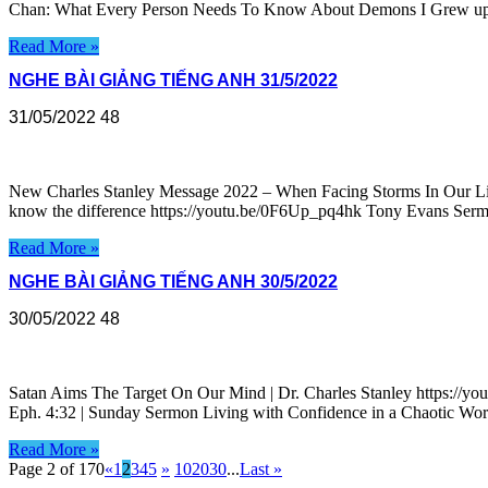
Chan: What Every Person Needs To Know About Demons I Grew up
Read More »
NGHE BÀI GIẢNG TIẾNG ANH 31/5/2022
31/05/2022
48
New Charles Stanley Message 2022 – When Facing Storms In Our Lif
know the difference https://youtu.be/0F6Up_pq4hk Tony Evans Serm
Read More »
NGHE BÀI GIẢNG TIẾNG ANH 30/5/2022
30/05/2022
48
Satan Aims The Target On Our Mind | Dr. Charles Stanley https://
Eph. 4:32 | Sunday Sermon Living with Confidence in a Chaotic Wor
Read More »
Page 2 of 170
«
1
2
3
4
5
»
10
20
30
...
Last »