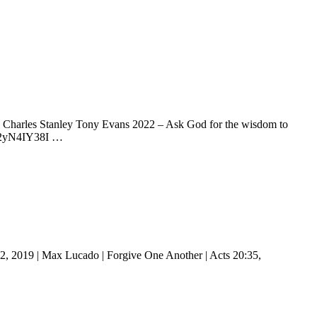
 Charles Stanley Tony Evans 2022 – Ask God for the wisdom to
/992yN4IY38I …
, 2019 | Max Lucado | Forgive One Another | Acts 20:35,