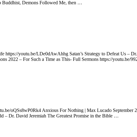
 Buddhist, Demons Followed Me, then …
e https://youtu.be/LDe0dAwAhhg Satan’s Strategy to Defeat Us – Dr.
ons 2022 – For Such a Time as This- Full Sermons https://youtu.be
youtu.be/oQSs8wP0Rk4 Anxious For Nothing | Max Lucado September 22
ld – Dr. David Jeremiah The Greatest Promise in the Bible …