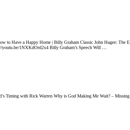
 How to Have a Happy Home | Billy Graham Classic John Hagee: The E
utu.be/1NXKdOrd2x4 Billy Graham’s Speech Will …
’s Timing with Rick Warren Why is God Making Me Wait? – Missing Pe