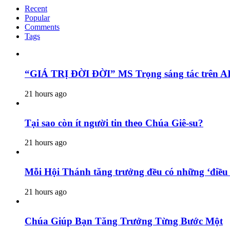
Recent
Popular
Comments
Tags
“GIÁ TRỊ ĐỜI ĐỜI” MS Trọng sáng tác trên AI
21 hours ago
Tại sao còn ít người tin theo Chúa Giê-su?
21 hours ago
Mỗi Hội Thánh tăng trưởng đều có những ‘điều 
21 hours ago
Chúa Giúp Bạn Tăng Trưởng Từng Bước Một