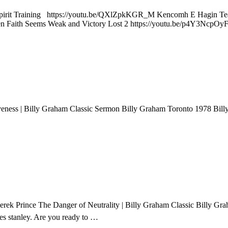
rit Training https://youtu.be/QXlZpkKGR_M Kencomh E Hagin Teach
 Faith Seems Weak and Victory Lost 2 https://youtu.be/p4Y3NcpO
iveness | Billy Graham Classic Sermon Billy Graham Toronto 1978 Bil
erek Prince The Danger of Neutrality | Billy Graham Classic Billy Gr
s stanley. Are you ready to …