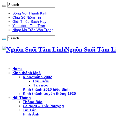
Sống Với Thánh Kinh
Chia Sẻ Niềm Tin
Giới Thiệu Sách Hay
Youtube – Thu Tran
Nhạc Ms Trần Văn Trọng
Nguồn Suối Tâm L
Home
Kinh thánh Mp3
Kinh-thánh 2002
Cựu ước
Tân ước
Kinh thánh 2010 hiệu đính
Kinh thánh truyền thống 1925
Hội Thánh
Thông Báo
Ca Ngợi – Thờ Phượng
Tin Tức
Hình Ảnh