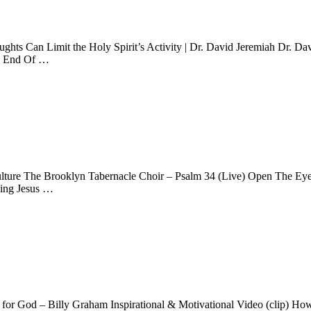
hts Can Limit the Holy Spirit’s Activity | Dr. David Jeremiah Dr. Da
e End Of …
ulture The Brooklyn Tabernacle Choir – Psalm 34 (Live) Open The Eye
wing Jesus …
or God – Billy Graham Inspirational & Motivational Video (clip) H