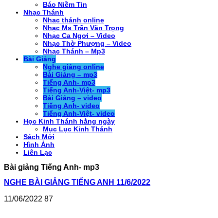
Báo Niềm Tin
Nhạc Thánh
Nhạc thánh online
Nhạc Ms Trần Văn Trọng
Nhạc Ca Ngơi – Video
Nhạc Thờ Phượng – Video
Nhạc Thánh – Mp3
Bài Giảng
Nghe giảng online
Bài Giảng – mp3
Tiếng Anh- mp3
Tiếng Anh-Việt- mp3
Bài Giảng – video
Tiếng Anh- video
Tiếng Anh-Việt- video
Học Kinh Thánh hằng ngày
Mục Lục Kinh Thánh
Sách Mới
Hình Ảnh
Liên Lạc
Bài giảng Tiếng Anh- mp3
NGHE BÀI GIẢNG TIẾNG ANH 11/6/2022
11/06/2022
87