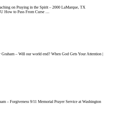
ing on Praying in the Spirit – 2000 LaMarque, TX
yFU How to Pass From Curse …
ly Graham – Will our world end? When God Gets Your Attention |
aham – Forgiveness 9/11 Memorial Prayer Service at Washington