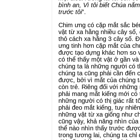
bình an, Vì tôi biết Chúa nắm
trước tôi
”.
Chim ưng có cặp mắt sắc bén
vật từ xa hằng nhiều cây số,
thỏ cách xa hằng 3 cây số. Đ
ưng tinh hơn cặp mắt của ch
được tạo dựng khác hơn so v
có thể thấy một vật ở gần và
chúng ta là những người có thị
chúng ta cũng phải cần đến c
được, bởi vì mắt của chúng t
còn trẻ. Riêng đối với những 
phải mang mắt kiếng mới có 
những người có thị giác rất t
phải đeo mắt kiếng, tuy nhiê
những vật từ xa giống như c
cũng vậy, khả năng nhìn của
thể nào nhìn thấy trước đượ
trong tương lai, chúng ta chỉ