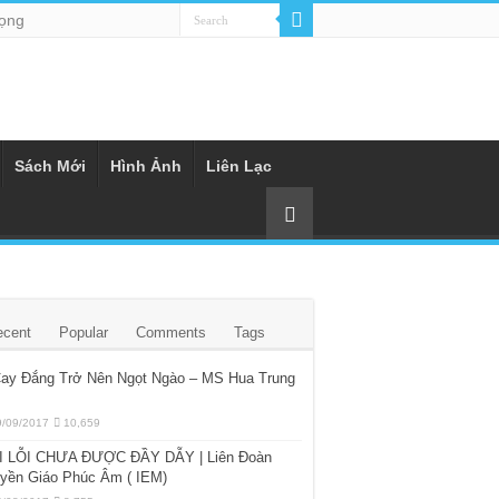
rọng
Sách Mới
Hình Ảnh
Liên Lạc
ecent
Popular
Comments
Tags
Cay Đắng Trở Nên Ngọt Ngào – MS Hua Trung
9/09/2017
10,659
I LỖI CHƯA ĐƯỢC ĐẦY DẪY | Liên Đoàn
uyền Giáo Phúc Âm ( IEM)