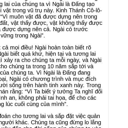
g lai của chúng ta vì Ngài là Đấng tạo
 vật trong vũ trụ này. Kinh Thánh Cô-lô-
: “Vì muôn vật đã được dựng nên trong
i đất, vật thấy được, vật không thấy được
à được dựng nên cả. Ngài có trước
vững trong Ngài”.
t cả mọi điều! Ngài hoàn toàn biết rõ
ài biết quá khứ, hiện tại và tương lai
gì xảy ra cho chúng ta mỗi ngày, và Ngài
 cho chúng ta trong 10 năm sắp tới và
của chúng ta. Vì Ngài là Đấng đang
oại, Ngài có chương trình và mục đích
ời sống trên hành tinh xanh này. Trong
án rằng: “Vì Ta biết ý tưởng Ta nghĩ đối
ình an, không phải tai họa, để cho các
g lúc cuối cùng của mình”.
oán cho tương lai và sắp đặt việc quản
người khác. Chúng ta cũng đừng lo lắng