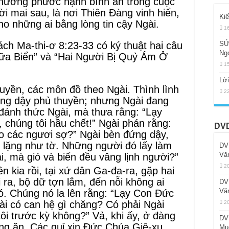
 hưởng phước hạnh bình an trong cuộc
đời mai sau, là nơi Thiên Đàng vinh hiển,
Ki
o những ai bằng lòng tin cậy Ngài.
1
ch Ma-thi-ơ 8:23-33 có ký thuật hai câu
SỨ
Ng
iữa Biển” và “Hai Người Bị Quỷ Ám Ở
1
Lờ
yền, các môn đồ theo Ngài. Thình lình
2
sóng dậy phủ thuyền; nhưng Ngài đang
đánh thức Ngài, mà thưa rằng: “Lạy
, chúng tôi hầu chết!” Ngài phán rằng:
DVD
sao các ngươi sợ?” Ngài bèn đứng dậy,
ên lặng như tờ. Những người đó lấy làm
DV
Vă
ai, mà gió và biển đều vâng lịnh người?”
2
 kia rồi, tại xứ dân Ga-đa-ra, gặp hai
 ra, bộ dữ tợn lắm, đến nỗi không ai
DV
Vă
. Chúng nó la lên rằng: “Lạy Con Đức
gài có can hệ gì chăng? Có phải Ngài
2
ôi trước kỳ không?” Vả, khi ấy, ở đàng
DV
ng ăn. Các quỉ xin Đức Chúa Giê-xu
Mụ