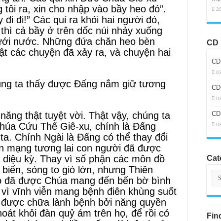
tôi ra, xin cho nhập vào bầy heo đó”.
2
 đi đi!” Các quỉ ra khỏi hai người đó,
 thì cả bầy ở trên dốc núi nhảy xuống
dưới nước. Những đứa chăn heo bèn
CD 
uật các chuyện đã xảy ra, và chuyện hai
CD
0
úng ta thấy được Đấng nắm giữ tương
CD
0
năng thật tuyệt vời. Thật vậy, chúng ta
CD
Chúa Cứu Thế Giê-xu, chính là Đấng
0
ta. Chính Ngài là Đấng có thể thay đổi
n mạng tương lai con người đã được
à diệu kỳ. Thay vì số phận các môn đồ
Cat
 biển, sóng to gió lớn, nhưng Thiên
Cat
họ đã được Chúa mang đến bến bờ bình
y vì vĩnh viễn mang bệnh điên khùng suốt
ại được chữa lành bệnh bởi năng quyền
hoát khỏi đàn quỷ ám trên họ, để rồi có
Fin