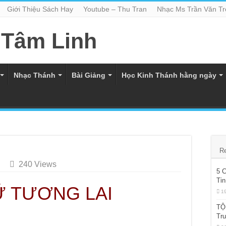
Giới Thiệu Sách Hay
Youtube – Thu Tran
Nhạc Ms Trần Văn T
Nhạc Thánh
Bài Giảng
Học Kinh Thánh hằng ngày
R
240 Views
5 
Tin
Ữ TƯƠNG LAI
1
TỘ
Tr