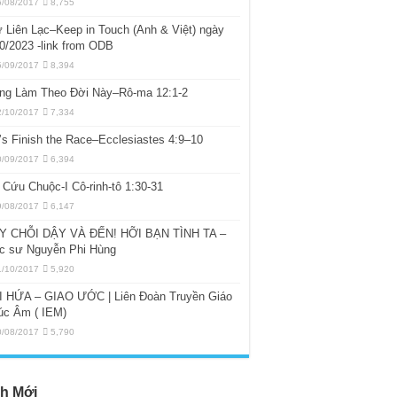
6/08/2017
8,755
 Liên Lạc–Keep in Touch (Anh & Việt) ngày
0/2023 -link from ODB
5/09/2017
8,394
ng Làm Theo Đời Này–Rô-ma 12:1-2
2/10/2017
7,334
’s Finish the Race–Ecclesiastes 4:9–10
0/09/2017
6,394
Cứu Chuộc-I Cô-rinh-tô 1:30-31
9/08/2017
6,147
Y CHỖI DẬY VÀ ĐẾN! HỠI BẠN TÌNH TA –
c sư Nguyễn Phi Hùng
1/10/2017
5,920
I HỨA – GIAO ƯỚC | Liên Đoàn Truyền Giáo
úc Âm ( IEM)
0/08/2017
5,790
h Mới