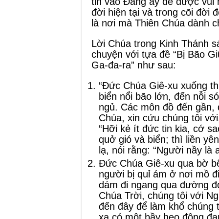
tin vào Đấng ấy để được vui
đời hiện tại và trong cõi đời 
là nơi mà Thiên Chúa dành ch
Lời Chúa trong Kinh Thánh sá
chuyện với tựa đề “Bị Bão G
Ga-đa-ra” như sau:
“Đức Chúa Giê-xu xuống thu
biển nổi bão lớn, đến nỗi 
ngủ. Các môn đồ đến gần, 
Chúa, xin cứu chúng tôi với
“Hỡi kẻ ít đức tin kia, cớ 
quở gió và biển; thì liền y
lạ, nói rằng: “Người nầy là 
Đức Chúa Giê-xu qua bờ bên
người bị quỉ ám ở nơi mồ đi
dám đi ngang qua đường đó
Chúa Trời, chúng tôi với N
đến đây để làm khổ chúng t
xa có một bầy heo đông đa