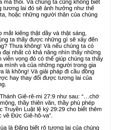
ta mà thôi. Và chúng ta cũng không biết
g tương lai đó sẽ ảnh hưởng như thế
 ta, hoặc những người thân của chúng
 mắt kiếng thật dầy và thật sáng,
húng ta thấy được những gì sẽ xảy đến
ông? Thưa không! Và nếu chúng ta có
n đại nhất có khả năng nhìn thấy những
h viễn vọng đó có thể giúp chúng ta thấy
ủa mình và của những người trong gia
a là không! Và giải pháp đi cầu đồng
ược hay thay đổi được tương lai của
ng.
 Thánh Giê-rê-mi 27:9 như sau: “…chớ
mộng, thầy thiên văn, thầy phù phép
c Truyền Luật lệ ký 29:29 cho biết thêm
c về Đức Giê-hô-va”.
úa là Đấng biết rõ tương lai của chúng