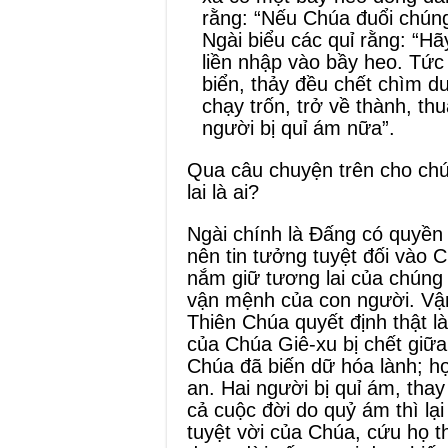
rằng: “Nếu Chúa đuổi chúng 
Ngài biểu các quỉ rằng: “Hãy
liền nhập vào bầy heo. Tức
biển, thảy đều chết chìm 
chạy trốn, trở về thành, th
người bị quỉ ám nữa”.
Qua câu chuyện trên cho ch
lai là ai?
Ngài chính là Đấng có quyền 
nên tin tưởng tuyệt đối vào 
nắm giữ tương lai của chúng 
vận mệnh của con người. Vậ
Thiên Chúa quyết định thật l
của Chúa Giê-xu bị chết giữa
Chúa đã biến dữ hóa lành; 
an. Hai người bị quỉ ám, tha
cả cuộc đời do quỷ ám thì l
tuyệt vời của Chúa, cứu họ t