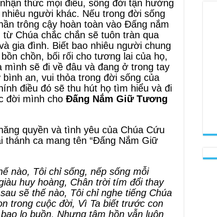
 nhận thức mọi điều, sống đời tận hưởng
o nhiêu người khác. Nếu trong đời sống
 thần trông cậy hoàn toàn vào Đấng nắm
h từ Chúa chắc chắn sẽ tuôn tràn qua
và gia đình. Biết bao nhiêu người chung
bồn chồn, bối rối cho tương lai của họ,
a mình sẽ đi về đâu và đang ở trong tay
 bình an, vui thỏa trong đời sống của
ính điều đó sẽ thu hút họ tìm hiểu và đi
ộc đời mình cho
Đấng Nắm Giữ Tương
 năng quyền và tình yêu của Chúa Cứu
bài thánh ca mang tên “Đấng Nắm Giữ
hế nào, Tôi chỉ sống, nếp sống mỗi
iàu huy hoàng, Chân trời tím đổi thay
sau sẽ thế nào, Tôi chỉ nghe tiếng Chúa
n trong cuộc đời, Vì Ta biết trước con
ó bao lo buồn, Nhưng tâm hồn vẫn luôn