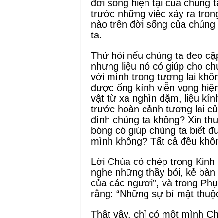
đời sống hiện tại của chúng 
trước những việc xảy ra tron
nào trên đời sống của chúng
ta.
Thử hỏi nếu chúng ta đeo cặp
nhưng liệu nó có giúp cho c
với mình trong tương lai kh
được ống kính viễn vọng hiệ
vật từ xa nghìn dặm, liệu kín
trước hoàn cảnh tương lai c
đình chúng ta không? Xin thư
bóng có giúp chúng ta biết đ
mình không? Tất cả đều khô
Lời Chúa có chép trong Kinh
nghe những thầy bói, kẻ bàn 
của các ngươi”, và trong Phụ
rằng: “Những sự bí mật thuộ
Thật vậy, chỉ có một mình Ch