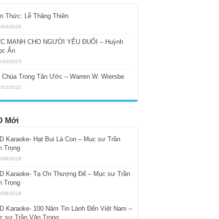
ến Thức: Lễ Thăng Thiên
6/04/2026
C MẠNH CHO NGƯỜI YẾU ĐUỐI – Huỳnh
ọc Ẩn
5/10/2023
i Chúa Trong Tân Ước – Warren W. Wiersbe
2/02/2022
 Mới
D Karaoke- Hạt Bụi Là Con – Mục sư Trần
n Trọng
0/08/2018
D Karaoke- Tạ Ơn Thượng Đế – Mục sư Trần
n Trọng
0/08/2018
D Karaoke- 100 Năm Tin Lành Đến Việt Nam –
c sư Trần Văn Trọng