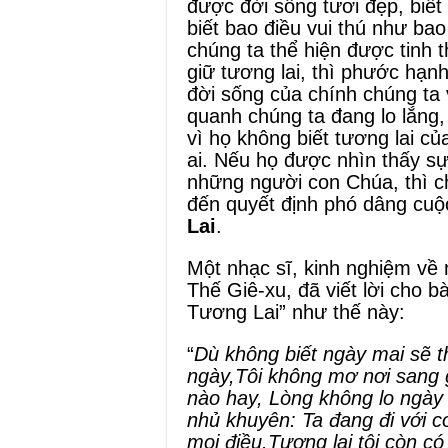
được đời sống tươi đẹp, biết
biết bao điều vui thú như ba
chúng ta thể hiện được tinh
giữ tương lai, thì phước hạn
đời sống của chính chúng ta 
quanh chúng ta đang lo lắng, 
vì họ không biết tương lai củ
ai. Nếu họ được nhìn thấy sự
những người con Chúa, thì ch
đến quyết định phó dâng cu
Lai
.
Một nhạc sĩ, kinh nghiệm về
Thế Giê-xu, đã viết lời cho 
Tương Lai” như thế này:
“
Dù không biết ngày mai sẽ t
ngày,Tôi không mơ nơi sang g
nào hay, Lòng không lo ngày 
nhủ khuyên: Ta đang đi với co
mọi điều.Tương lai tôi còn c