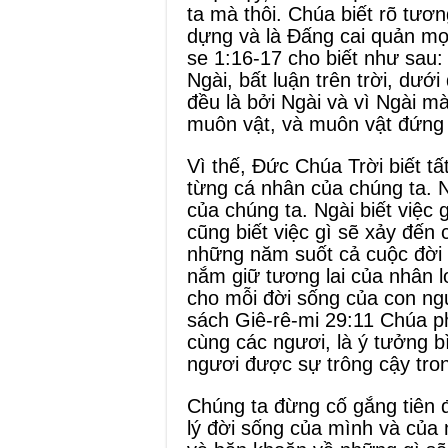
ta mà thôi. Chúa biết rõ tươn
dựng và là Đấng cai quản mọi
se 1:16-17 cho biết như sau
Ngài, bất luận trên trời, dướ
đều là bởi Ngài và vì Ngài m
muôn vật, và muôn vật đứng 
Vì thế, Đức Chúa Trời biết tấ
từng cá nhân của chúng ta. Ng
của chúng ta. Ngài biết việc 
cũng biết việc gì sẽ xảy đến
những năm suốt cả cuộc đời 
nắm giữ tương lai của nhân l
cho mỗi đời sống của con ngư
sách Giê-rê-mi 29:11 Chúa ph
cùng các ngươi, là ý tưởng b
ngươi được sự trông cậy tron
Chúng ta đừng cố gắng tiên đ
lý đời sống của mình và của 