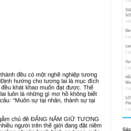
2
Giữ
5/2
0
Đừ
0
Let
2
Sự 
2
 thành đều có một nghề nghiệp tương
HÃ
 Định hướng cho tương lai là mục đích
Mụ
 đều khát khao muốn đạt được. Thế
0
ai luôn là những gì mơ hồ không biết
LỜ
câu: “Muôn sự tại nhân, thành sự tại
Ph
3
uy gẫm chủ đề ĐẤNG NẮM GIỮ TƯƠNG
hiều người trên thế giới đang đặt niềm
Sác