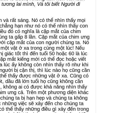
 tương lai mình, Và tôi biết Người đi
 và rất sáng. Nó có thể nhìn thấy mọi
 chẳng hạn như nó có thể nhìn thấy con
iều đó có nghĩa là cặp mắt của chim
úng ta gấp 8 lần. Cặp mắt của chim ưng
ới cặp mắt của con người chúng ta. Nó
 một vật ở xa trong cùng một lúc! Nếu
 giác tốt thì đến tuổi 50 hoặc 60 là lúc
ặp mắt kiếng mới có thể đọc hoặc viết
a lúc ấy không còn nhìn thấy rõ như khi
người bị cận thị, thì lúc nào họ cũng cần
thể thấy được những vật ở xa. Cũng có
ốt, dầu đã lớn tuổi họ cũng không cần
n, không ai có được khả năng nhìn thấy
him ưng cả. Trên một phương diện khác
 chúng ta bị hạn hẹp và chúng ta không
c những việc sẽ xảy đến cho chúng ta
 có thể thấy những điều gì xảy đến trong