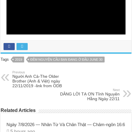
Tags
2019
ĐÊM NGUYỆN CẦU BẠN ĐANG Ở ĐÂU JUNE 30
Previous
Người Anh Cả-The Older
Brother (Anh & Việt) ngày
22/11/2019 -link from ODB
Next
DÂNG LỜI TẠ ƠN Tĩnh Nguyện
Hằng Ngày 22/11
Related Articles
Ngày 7/8/2026 — Nhân Từ Và Chân Thật — Châm-ngôn 16:6
5 hours ago