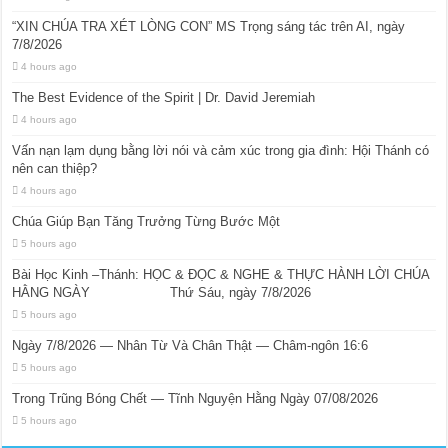
“XIN CHÚA TRA XÉT LÒNG CON” MS Trọng sáng tác trên AI, ngày
7/8/2026
4 hours ago
The Best Evidence of the Spirit | Dr. David Jeremiah
4 hours ago
Vấn nạn lạm dụng bằng lời nói và cảm xúc trong gia đình: Hội Thánh có
nên can thiệp?
4 hours ago
Chúa Giúp Bạn Tăng Trưởng Từng Bước Một
5 hours ago
Bài Học Kinh –Thánh: HỌC & ĐỌC & NGHE & THỰC HÀNH LỜI CHÚA
HẰNG NGÀY Thứ Sáu, ngày 7/8/2026
5 hours ago
Ngày 7/8/2026 — Nhân Từ Và Chân Thật — Châm-ngôn 16:6
5 hours ago
Trong Trũng Bóng Chết — Tĩnh Nguyện Hằng Ngày 07/08/2026
5 hours ago