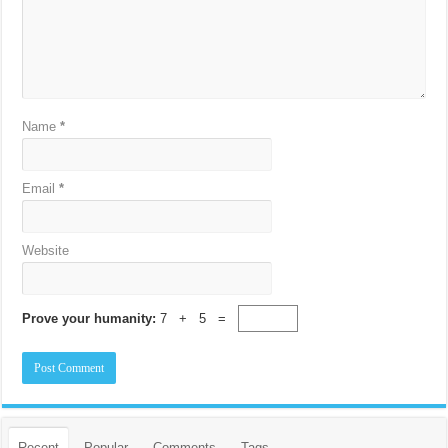
Name
*
Email
*
Website
Prove your humanity:
7 + 5 =
Recent
Popular
Comments
Tags