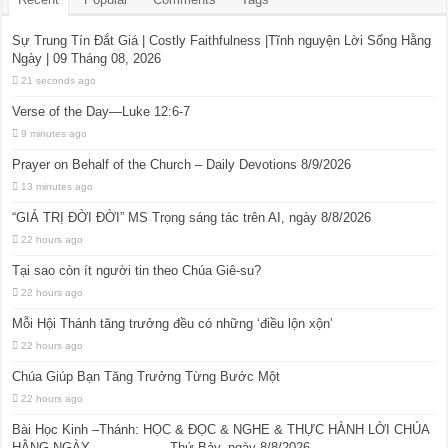
Sự Trung Tín Đắt Giá | Costly Faithfulness |Tĩnh nguyện Lời Sống Hằng
Ngày | 09 Tháng 08, 2026
21 seconds ago
Verse of the Day—Luke 12:6-7
9 minutes ago
Prayer on Behalf of the Church – Daily Devotions 8/9/2026
13 minutes ago
“GIÁ TRỊ ĐỜI ĐỜI” MS Trọng sáng tác trên AI, ngày 8/8/2026
22 hours ago
Tại sao còn ít người tin theo Chúa Giê-su?
22 hours ago
Mỗi Hội Thánh tăng trưởng đều có những ‘điều lộn xộn’
22 hours ago
Chúa Giúp Bạn Tăng Trưởng Từng Bước Một
22 hours ago
Bài Học Kinh –Thánh: HỌC & ĐỌC & NGHE & THỰC HÀNH LỜI CHÚA
HẰNG NGÀY Thứ Bảy, ngày 8/8/2026