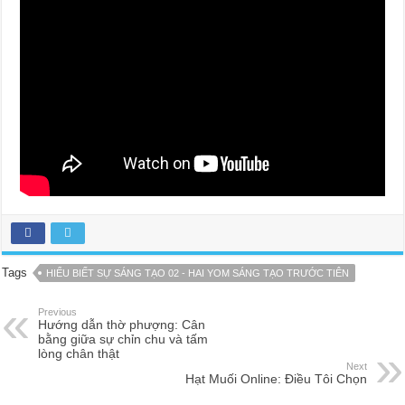
Tags
HIỂU BIẾT SỰ SÁNG TẠO 02 - HAI YOM SÁNG TẠO TRƯỚC TIÊN
Previous
Hướng dẫn thờ phượng: Cân
bằng giữa sự chỉn chu và tấm
lòng chân thật
Next
Hạt Muối Online: Điều Tôi Chọn