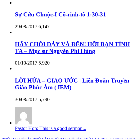
Sự Cứu Chuộc-I Cô-rinh-tô 1:30-31
29/08/2017
6,147
HÃY CHỖI DẬY VÀ ĐẾN! HỠI BẠN TÌNH
TA – Mục sư Nguyễn Phi Hùng
01/10/2017
5,920
LỜI HỨA – GIAO ƯỚC | Liên Đoàn Truyền
Giáo Phúc Âm ( IEM)
30/08/2017
5,790
Pastor Hon: This is a good sermon...