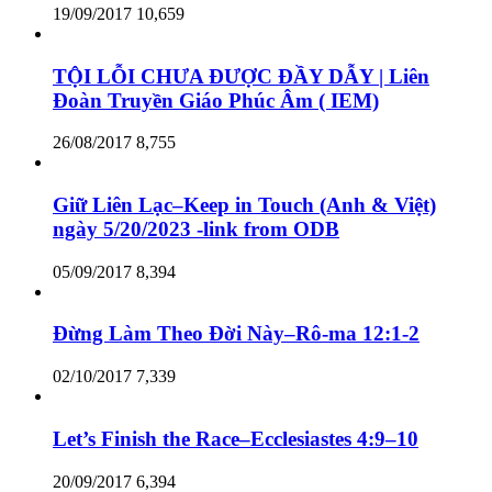
19/09/2017
10,659
TỘI LỖI CHƯA ĐƯỢC ĐẦY DẪY | Liên
Đoàn Truyền Giáo Phúc Âm ( IEM)
26/08/2017
8,755
Giữ Liên Lạc–Keep in Touch (Anh & Việt)
ngày 5/20/2023 -link from ODB
05/09/2017
8,394
Đừng Làm Theo Đời Này–Rô-ma 12:1-2
02/10/2017
7,339
Let’s Finish the Race–Ecclesiastes 4:9–10
20/09/2017
6,394