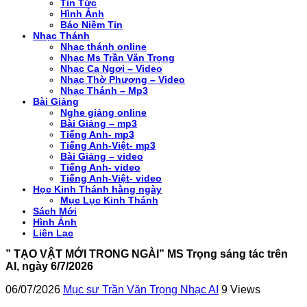
Tin Tức
Hình Ảnh
Báo Niềm Tin
Nhạc Thánh
Nhạc thánh online
Nhạc Ms Trần Văn Trọng
Nhạc Ca Ngơi – Video
Nhạc Thờ Phượng – Video
Nhạc Thánh – Mp3
Bài Giảng
Nghe giảng online
Bài Giảng – mp3
Tiếng Anh- mp3
Tiếng Anh-Việt- mp3
Bài Giảng – video
Tiếng Anh- video
Tiếng Anh-Việt- video
Học Kinh Thánh hằng ngày
Mục Lục Kinh Thánh
Sách Mới
Hình Ảnh
Liên Lạc
” TẠO VẬT MỚI TRONG NGÀI” MS Trọng sáng tác trên
AI, ngày 6/7/2026
06/07/2026
Mục sư Trần Văn Trọng Nhạc AI
9 Views