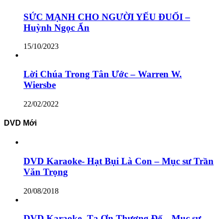
SỨC MẠNH CHO NGƯỜI YẾU ĐUỐI –
Huỳnh Ngọc Ẩn
15/10/2023
Lời Chúa Trong Tân Ước – Warren W.
Wiersbe
22/02/2022
DVD Mới
DVD Karaoke- Hạt Bụi Là Con – Mục sư Trần
Văn Trọng
20/08/2018
DVD Karaoke- Tạ Ơn Thượng Đế – Mục sư