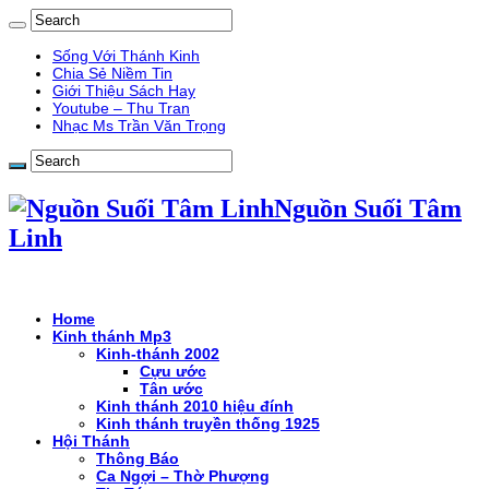
Sống Với Thánh Kinh
Chia Sẻ Niềm Tin
Giới Thiệu Sách Hay
Youtube – Thu Tran
Nhạc Ms Trần Văn Trọng
Nguồn Suối Tâm
Linh
Home
Kinh thánh Mp3
Kinh-thánh 2002
Cựu ước
Tân ước
Kinh thánh 2010 hiệu đính
Kinh thánh truyền thống 1925
Hội Thánh
Thông Báo
Ca Ngợi – Thờ Phượng