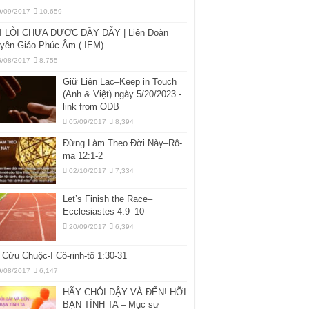
9/09/2017
10,659
I LỖI CHƯA ĐƯỢC ĐẦY DẪY | Liên Đoàn
uyền Giáo Phúc Âm ( IEM)
6/08/2017
8,755
Giữ Liên Lạc–Keep in Touch
(Anh & Việt) ngày 5/20/2023 -
link from ODB
05/09/2017
8,394
Đừng Làm Theo Đời Này–Rô-
ma 12:1-2
02/10/2017
7,334
Let’s Finish the Race–
Ecclesiastes 4:9–10
20/09/2017
6,394
Cứu Chuộc-I Cô-rinh-tô 1:30-31
9/08/2017
6,147
HÃY CHỖI DẬY VÀ ĐẾN! HỠI
BẠN TÌNH TA – Mục sư