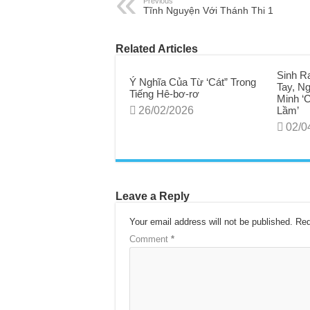
Previous
Tĩnh Nguyện Với Thánh Thi 1
Related Articles
Sinh R
Ý Nghĩa Của Từ ‘Cát” Trong
Tay, N
Tiếng Hê-bơ-rơ
Minh ‘
26/02/2026
Lầm’
02/0
Leave a Reply
Your email address will not be published.
Req
Comment
*