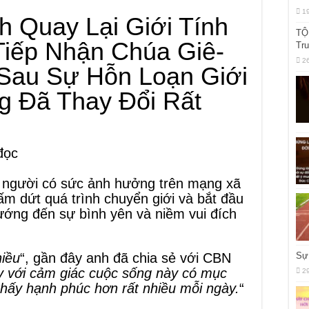
1
h Quay Lại Giới Tính
TỘ
Tiếp Nhận Chúa Giê-
Tr
2
 Sau Sự Hỗn Loạn Giới
g Đã Thay Đổi Rất
đọc
hi người có sức ảnh hưởng trên mạng xã
ấm dứt quá trình chuyển giới và bắt đầu
hướng đến sự bình yên và niềm vui đích
Sự 
hiều
“, gần đây anh đã chia sẻ với CBN
y với cảm giác cuộc sống này có mục
2
thấy hạnh phúc hơn rất nhiều mỗi ngày.
“