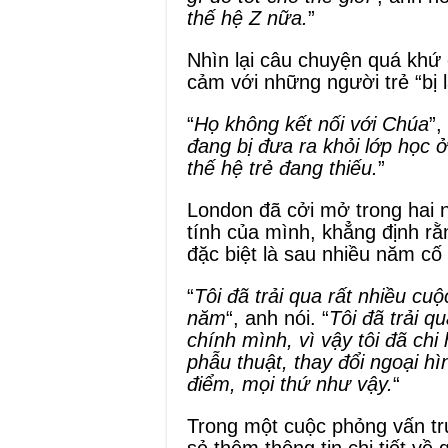
thế hệ Z nữa.
”
Nhìn lại câu chuyện quá khứ
cảm với những người trẻ “bị l
“
Họ không kết nối với Chúa
”,
đang bị đưa ra khỏi lớp học ở
thế hệ trẻ đang thiếu.
”
London đã cởi mở trong hai n
tính của mình, khẳng định rằ
đặc biệt là sau nhiều năm cố
“
Tôi đã trải qua rất nhiều cu
năm
“, anh nói. “
Tôi đã trải 
chính mình, vì vậy tôi đã chi
phẫu thuật, thay đổi ngoại h
điểm, mọi thứ như vậy.
“
Trong một cuộc phỏng vấn t