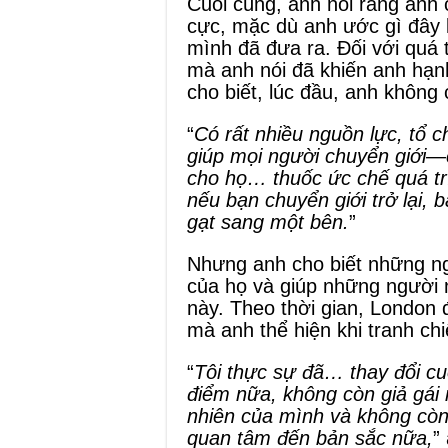
Cuối cùng, anh nói rằng anh 
cực, mặc dù anh ước gì đây 
mình đã đưa ra. Đối với quá tr
mà anh nói đã khiến anh hạn
cho biết, lúc đầu, anh không 
“
Có rất nhiều nguồn lực, tổ c
giúp mọi người chuyển giới
cho họ… thuốc ức chế quá tr
nếu bạn chuyển giới trở lại, b
gạt sang một bên.
”
Nhưng anh cho biết những ng
của họ và giúp những người 
này. Theo thời gian, London 
mà anh thể hiện khi tranh chi
“
Tôi thực sự đã… thay đổi c
điểm nữa, không còn giả gái
nhiên của mình và không còn
quan tâm đến bản sắc nữa,
”