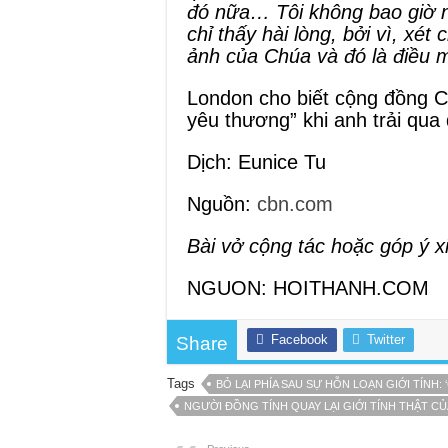
đó nữa… Tôi không bao giờ n
chỉ thấy hài lòng, bởi vì, xé
ảnh của Chúa và đó là điều m
London cho biết cộng đồng C
yêu thương” khi anh trải qua
Dịch: Eunice Tu
Nguồn:
cbn.com
Bài vở cộng tác hoặc góp ý x
NGUON: HOITHANH.COM
Facebook
Twitter
Share
Tags
BỎ LẠI PHÍA SAU SỰ HỖN LOẠN GIỚI TÍNH:
NGƯỜI ĐỒNG TÍNH QUAY LẠI GIỚI TÍNH THẬT CỦ