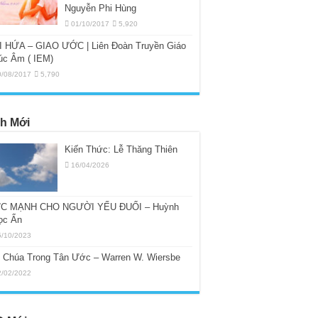
Nguyễn Phi Hùng
01/10/2017
5,920
I HỨA – GIAO ƯỚC | Liên Đoàn Truyền Giáo
úc Âm ( IEM)
0/08/2017
5,790
h Mới
Kiến Thức: Lễ Thăng Thiên
16/04/2026
C MẠNH CHO NGƯỜI YẾU ĐUỐI – Huỳnh
ọc Ẩn
5/10/2023
i Chúa Trong Tân Ước – Warren W. Wiersbe
2/02/2022