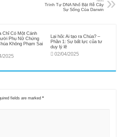
Next
Trình Tự DNA Nhổ Bật Rễ Cây
Sự Sống Của Darwin
a Chỉ Có Một Cánh
Lại hỏi: Ai tạo ra Chúa? –
gười Phụ Nữ Chứng
Phần 1: Sự bất lực của tư
Chúa Không Phạm Sai
duy lý lẽ
02/04/2025
4/2025
uired fields are marked
*