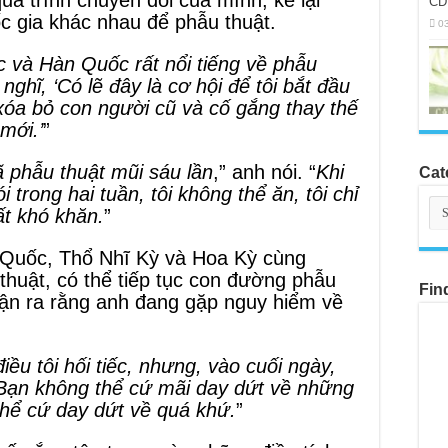
quá trình chuyển đổi của mình, kể lại
CD
c gia khác nhau để phẫu thuật.
0
 và Hàn Quốc rất nổi tiếng về phẫu
 nghĩ, ‘Có lẽ đây là cơ hội để tôi bắt đầu
xóa bỏ con người cũ và cố gắng thay thế
mới.’
”
ã phẫu thuật mũi sáu lần
,” anh nói. “
Khi
Cat
 trong hai tuần, tôi không thể ăn, tôi chỉ
Cat
ất khó khăn.
”
 Quốc, Thổ Nhĩ Kỳ và Hoa Kỳ cùng
thuật, có thể tiếp tục con đường phẫu
Fin
ận ra rằng anh đang gặp nguy hiểm về
iều tôi hối tiếc, nhưng, vào cuối ngày,
 Bạn không thể cứ mãi day dứt về những
 thể cứ day dứt về quá khứ.
”