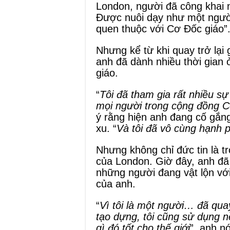
London, người đã công khai 
Được nuôi dạy như một người
quen thuộc với Cơ Đốc giáo”
Nhưng kể từ khi quay trở lại 
anh đã dành nhiều thời gian
giáo.
“
Tôi đã tham gia rất nhiều sự
mọi người trong cộng đồng 
ý rằng hiện anh đang cố gắn
xu. “
Và tôi đã vô cùng hạnh 
Nhưng không chỉ đức tin là t
của London. Giờ đây, anh đã 
những người đang vật lộn vớ
của anh.
“
Vì tôi là một người… đã qua
tạo dựng, tôi cũng sử dụng 
gì đó tốt cho thế giới
”, anh nó