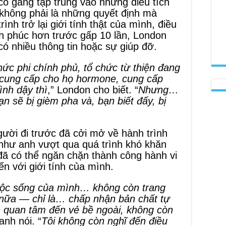
cố gắng tập trung vào những điều tích
không phải là những quyết định mà
ình trở lại giới tính thật của mình, điều
h phúc hơn trước gấp 10 lần, London
có nhiều thông tin hoặc sự giúp đỡ.
hức phi chính phủ, tổ chức từ thiện đang
—cung cấp cho họ hormone, cung cấp
ình dậy thì
,” London cho biết. “
Nhưng…
ạn sẽ bị gièm pha và, bạn biết đấy, bị
ười đi trước đã cởi mở về hành trình
như anh vượt qua quá trình khó khăn
đã có thể ngăn chặn thành công hành vi
ến với giới tính của mình.
uộc sống của mình… không còn trang
 nữa — chỉ là… chấp nhận bản chất tự
 quan tâm đến vẻ bề ngoài, không còn
 anh nói. “
Tôi không còn nghĩ đến điều