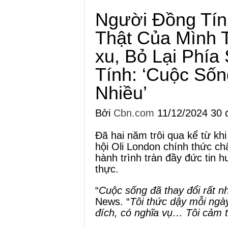
Người Đồng Tín
Thật Của Mình 
xu, Bỏ Lại Phía
Tính: ‘Cuộc Sốn
Nhiều’
Bởi
Cbn.com
11/12/2024
30 
Đã hai năm trôi qua kể từ k
hội Oli London chính thức ch
hành trình tràn đầy đức tin 
thực.
“
Cuộc sống đã thay đổi rất n
News. “
Tôi thức dậy mỗi ngà
đích, có nghĩa vụ… Tôi cảm 