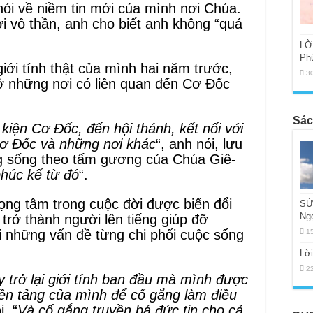
nói về niềm tin mới của mình nơi Chúa.
 vô thần, anh cho biết anh không “quá
.
LỜ
Ph
giới tính thật của mình hai năm trước,
3
 ở những nơi có liên quan đến Cơ Đốc
Sác
 kiện Cơ Đốc, đến hội thánh, kết nối với
Cơ Đốc và những nơi khác
“, anh nói, lưu
g sống theo tấm gương của Chúa Giê-
phúc kể từ đó
“.
rọng tâm trong cuộc đời được biến đổi
SỨ
Ng
trở thành người lên tiếng giúp đỡ
i những vấn đề từng chi phối cuộc sống
1
Lờ
2
y trở lại giới tính ban đầu mà mình được
nền tảng của mình để cố gắng làm điều
i. “
Và cố gắng truyền bá đức tin cho cả