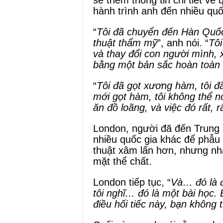
sẻ thêm thông tin chi tiết về 
hành trình anh đến nhiều quố
“
Tôi đã chuyển đến Hàn Quốc
thuật thẩm mỹ
”, anh nói. “
Tôi
và thay đổi con người mình, 
bằng một bản sắc hoàn toàn 
“
Tôi đã gọt xương hàm, tôi đ
mới gọt hàm, tôi không thể nói
ăn đồ loãng, và việc đó rất, r
London, người đã đến Trung
nhiều quốc gia khác để phẫu 
thuật xâm lấn hơn, nhưng nh
mặt thể chất.
London tiếp tục, “
Và… đó là đ
tôi nghĩ… đó là một bài học.
điều hối tiếc này, bạn không