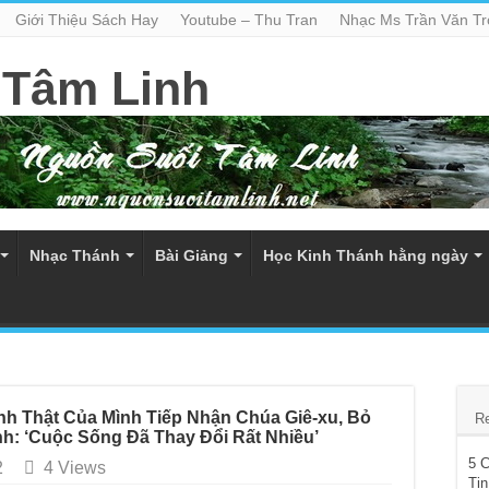
Giới Thiệu Sách Hay
Youtube – Thu Tran
Nhạc Ms Trần Văn T
Nhạc Thánh
Bài Giảng
Học Kinh Thánh hằng ngày
nh Thật Của Mình Tiếp Nhận Chúa Giê-xu, Bỏ
R
nh: ‘Cuộc Sống Đã Thay Đổi Rất Nhiều’
5 
2
4 Views
Tin