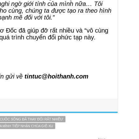
ghi ngờ giới tính của mình nữa… Tôi
t cho cùng, chúng ta được tạo ra theo hình
ạnh mẽ đối với tôi.”
ơ Đốc đã giúp đỡ rất nhiều và “vô cùng
 quá trình chuyển đổi phức tạp này.
in gửi về
tintuc@hoithanh.com
 ‘CUỘC SỐNG ĐÃ THAY ĐỔI RẤT NHIỀU’
A MÌNH TIẾP NHẬN CHÚA GIÊ-XU