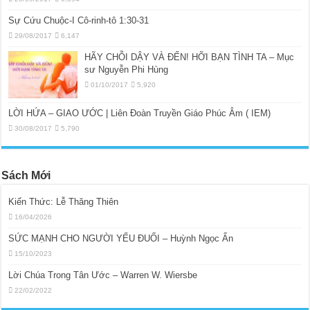
Sự Cứu Chuộc-I Cô-rinh-tô 1:30-31
29/08/2017
6,147
HÃY CHỖI DẬY VÀ ĐẾN! HỠI BẠN TÌNH TA – Mục
sư Nguyễn Phi Hùng
01/10/2017
5,920
LỜI HỨA – GIAO ƯỚC | Liên Đoàn Truyền Giáo Phúc Âm ( IEM)
30/08/2017
5,790
Sách Mới
Kiến Thức: Lễ Thăng Thiên
16/04/2026
SỨC MẠNH CHO NGƯỜI YẾU ĐUỐI – Huỳnh Ngọc Ẩn
15/10/2023
Lời Chúa Trong Tân Ước – Warren W. Wiersbe
22/02/2022