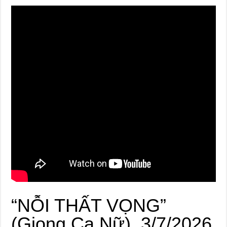
“NỖI THẤT VỌNG”
(Giọng Ca Nữ), 3/7/2026