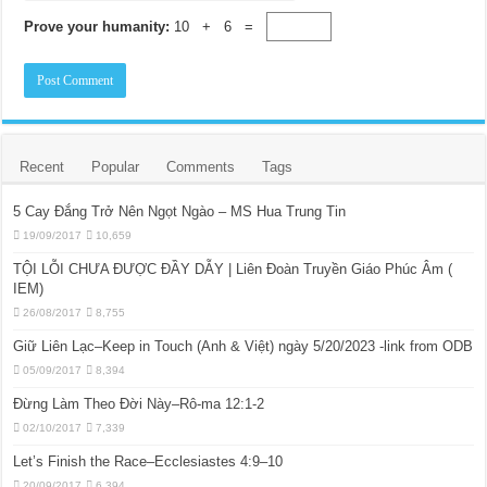
Prove your humanity:
10 + 6 =
Recent
Popular
Comments
Tags
5 Cay Đắng Trở Nên Ngọt Ngào – MS Hua Trung Tin
19/09/2017
10,659
TỘI LỖI CHƯA ĐƯỢC ĐẦY DẪY | Liên Đoàn Truyền Giáo Phúc Âm (
IEM)
26/08/2017
8,755
Giữ Liên Lạc–Keep in Touch (Anh & Việt) ngày 5/20/2023 -link from ODB
05/09/2017
8,394
Đừng Làm Theo Đời Này–Rô-ma 12:1-2
02/10/2017
7,339
Let’s Finish the Race–Ecclesiastes 4:9–10
20/09/2017
6,394