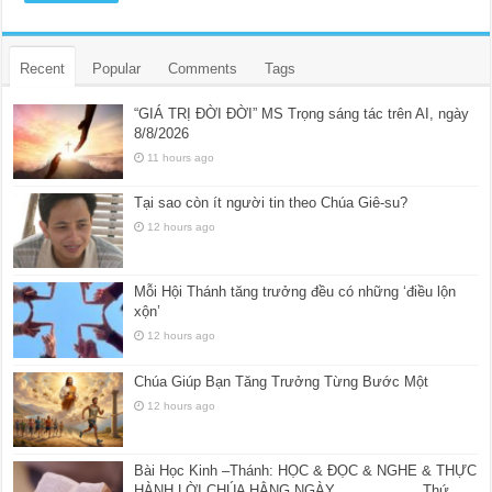
Recent
Popular
Comments
Tags
“GIÁ TRỊ ĐỜI ĐỜI” MS Trọng sáng tác trên AI, ngày
8/8/2026
11 hours ago
Tại sao còn ít người tin theo Chúa Giê-su?
12 hours ago
Mỗi Hội Thánh tăng trưởng đều có những ‘điều lộn
xộn’
12 hours ago
Chúa Giúp Bạn Tăng Trưởng Từng Bước Một
12 hours ago
Bài Học Kinh –Thánh: HỌC & ĐỌC & NGHE & THỰC
HÀNH LỜI CHÚA HẰNG NGÀY Thứ