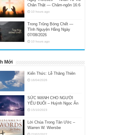
Chân Thật — Châm-ngôn 16:6
10 hours ago
Trong Trũng Bóng Chết —
Tĩnh Nguyện Hằng Ngày
07/08/2026
10 hours ago
h Mới
Kiến Thức: Lễ Thăng Thiên
16/04/2026
SỨC MẠNH CHO NGƯỜI
YẾU ĐUỐI – Huỳnh Ngọc Ẩn
15/10/2023
Lời Chúa Trong Tân Ước –
Warren W. Wiersbe
22/02/2022