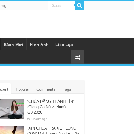
rọng
Sách Mới
Hình Ảnh
Liên Lạc
ecent
Popular
Comments
Tags
“CHÚA ĐẤNG THÀNH TÍN”
(Giọng Ca Nữ & Nam)
6/8/2026
8 hours ago
“XIN CHÚA TRA XÉT LÒNG
CON” MS Trọng sáng tác trên