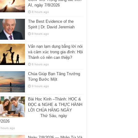
AI, ngày 7/8/2026
8 hours ago
The Best Evidence of the
Spirit | Dr. David Jeremiah
8 hours ago
Vấn nạn lạm dụng bằng lời nói
và cảm xúc trong gia đình: Hội
Thánh có nên can thiệp?
8 hours ago
Chúa Giúp Bạn Tăng Trưởng
Từng Bước Một
9 hours ago
Bài Học Kinh –Thánh: HỌC &
ĐỌC & NGHE & THỰC HÀNH
LỜI CHÚA HẰNG NGÀY
Thứ Sáu, ngày
/2026
 hours ago
Ngày 7/8/2026 — Nhân Từ Và