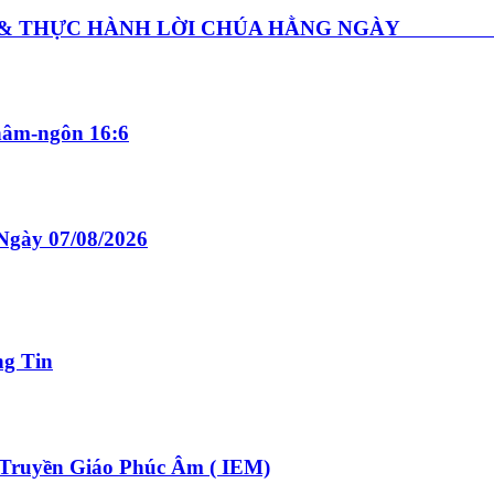
GHE & THỰC HÀNH LỜI CHÚA HẰNG NGÀY Thứ
âm-ngôn 16:6
Ngày 07/08/2026
ng Tin
ruyền Giáo Phúc Âm ( IEM)