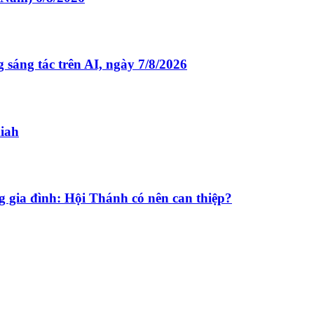
g tác trên AI, ngày 7/8/2026
miah
g gia đình: Hội Thánh có nên can thiệp?