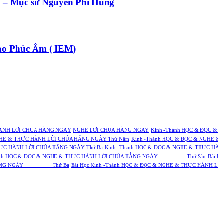
 Mục sư Nguyễn Phi Hùng
o Phúc Âm ( IEM)
ÀNH LỜI CHÚA HẰNG NGÀY
NGHE LỜI CHÚA HẰNG NGÀY
Kinh -Thánh HỌC & ĐỌC 
NGHE & THỰC HÀNH LỜI CHÚA HẰNG NGÀY Thứ Năm
Kinh -Thánh HỌC & ĐỌC & NGHE
HỰC HÀNH LỜI CHÚA HẰNG NGÀY Thứ Ba
Kinh -Thánh HỌC & ĐỌC & NGHE & THỰC H
-Thánh HỌC & ĐỌC & NGHE & THỰC HÀNH LỜI CHÚA HẰNG NGÀY Thứ Sáu
Bài
CHÚA HẰNG NGÀY Thứ Ba
Bài Học Kinh -Thánh HỌC & ĐỌC & NGHE & THỰC 