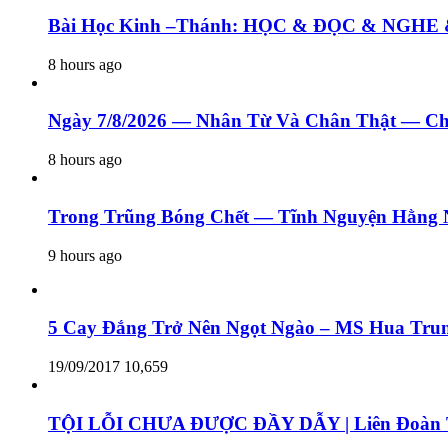
Bài Học Kinh –Thánh: HỌC & ĐỌC & N
8 hours ago
Ngày 7/8/2026 — Nhân Từ Và Chân Thật — Ch
8 hours ago
Trong Trũng Bóng Chết — Tĩnh Nguyện Hằng 
9 hours ago
5 Cay Đắng Trở Nên Ngọt Ngào – MS Hua Tru
19/09/2017
10,659
TỘI LỖI CHƯA ĐƯỢC ĐẦY DẪY | Liên Đoàn T