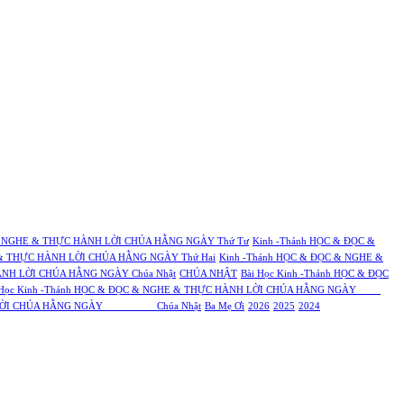
& NGHE & THỰC HÀNH LỜI CHÚA HẰNG NGÀY Thứ Tư
Kinh -Thánh HỌC & ĐỌC &
 & THỰC HÀNH LỜI CHÚA HẰNG NGÀY Thứ Hai
Kinh -Thánh HỌC & ĐỌC & NGHE &
ÀNH LỜI CHÚA HẰNG NGÀY Chúa Nhật
CHÚA NHẬT
Bài Học Kinh -Thánh HỌC & ĐỌC
 Học Kinh -Thánh HỌC & ĐỌC & NGHE & THỰC HÀNH LỜI CHÚA HẰNG NGÀY
HÀNH LỜI CHÚA HẰNG NGÀY Chúa Nhật
Ba Mẹ Ơi
2026
2025
2024