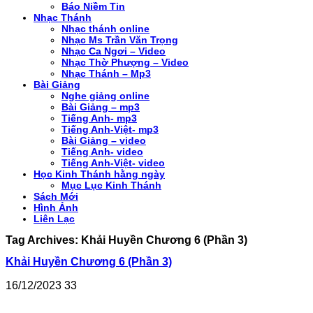
Báo Niềm Tin
Nhạc Thánh
Nhạc thánh online
Nhạc Ms Trần Văn Trọng
Nhạc Ca Ngơi – Video
Nhạc Thờ Phượng – Video
Nhạc Thánh – Mp3
Bài Giảng
Nghe giảng online
Bài Giảng – mp3
Tiếng Anh- mp3
Tiếng Anh-Việt- mp3
Bài Giảng – video
Tiếng Anh- video
Tiếng Anh-Việt- video
Học Kinh Thánh hằng ngày
Mục Lục Kinh Thánh
Sách Mới
Hình Ảnh
Liên Lạc
Tag Archives:
Khải Huyền Chương 6 (Phần 3)
Khải Huyền Chương 6 (Phần 3)
16/12/2023
33