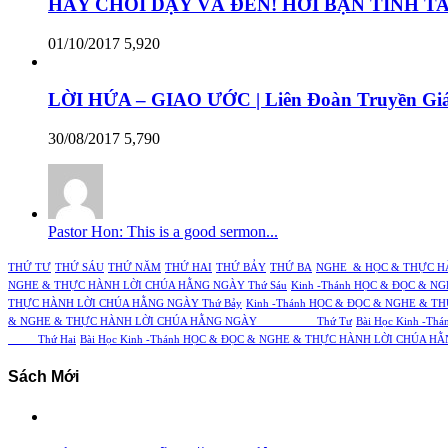
HÃY CHỖI DẬY VÀ ĐẾN! HỠI BẠN TÌNH TA –
01/10/2017
5,920
LỜI HỨA – GIAO ƯỚC | Liên Đoàn Truyền Giá
30/08/2017
5,790
Pastor Hon: This is a good sermon...
THỨ TƯ
THỨ SÁU
THỨ NĂM
THỨ HAI
THỨ BẢY
THỨ BA
NGHE & HỌC & THỰC H
NGHE & THỰC HÀNH LỜI CHÚA HẰNG NGÀY Thứ Sáu
Kinh -Thánh HỌC & ĐỌC & 
THỰC HÀNH LỜI CHÚA HẰNG NGÀY Thứ Bảy
Kinh -Thánh HỌC & ĐỌC & NGHE & T
& NGHE & THỰC HÀNH LỜI CHÚA HẰNG NGÀY Thứ Tư
Bài Học Kinh 
Thứ Hai
Bài Học Kinh -Thánh HỌC & ĐỌC & NGHE & THỰC HÀNH LỜI 
Sách Mới