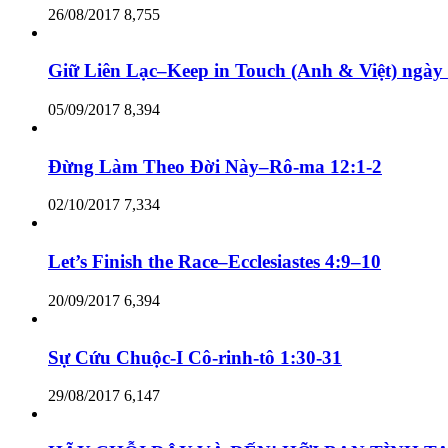
26/08/2017
8,755
Giữ Liên Lạc–Keep in Touch (Anh & Việt) ngày
05/09/2017
8,394
Đừng Làm Theo Đời Này–Rô-ma 12:1-2
02/10/2017
7,334
Let’s Finish the Race–Ecclesiastes 4:9–10
20/09/2017
6,394
Sự Cứu Chuộc-I Cô-rinh-tô 1:30-31
29/08/2017
6,147