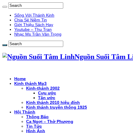
Sống Với Thánh Kinh
Chia Sẻ Niềm Tin
Giới Thiệu Sách Hay
Youtube – Thu Tran
Nhạc Ms Trần Văn Trọng
Nguồn Suối Tâm L
Home
Kinh thánh Mp3
Kinh-thánh 2002
Cựu ước
Tân ước
Kinh thánh 2010 hiệu đính
Kinh thánh truyền thống 1925
Hội Thánh
Thông Báo
Ca Ngợi – Thờ Phượng
Tin Tức
Hình Ảnh