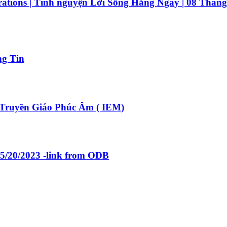
tions | Tĩnh nguyện Lời Sống Hằng Ngày | 08 Tháng
ng Tin
ruyền Giáo Phúc Âm ( IEM)
 5/20/2023 -link from ODB