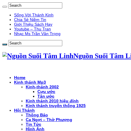
Sống Với Thánh Kinh
Chia Sẻ Niềm Tin
Giới Thiệu Sách Hay
Youtube – Thu Tran
Nhạc Ms Trần Văn Trọng
Nguồn Suối Tâm L
Home
Kinh thánh Mp3
Kinh-thánh 2002
Cựu ước
Tân ước
Kinh thánh 2010 hiệu đính
Kinh thánh truyền thống 1925
Hội Thánh
Thông Báo
Ca Ngợi – Thờ Phượng
Tin Tức
Hình Ảnh