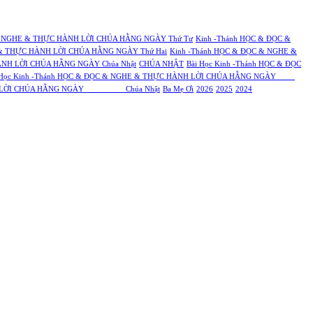
& NGHE & THỰC HÀNH LỜI CHÚA HẰNG NGÀY Thứ Tư
Kinh -Thánh HỌC & ĐỌC &
 & THỰC HÀNH LỜI CHÚA HẰNG NGÀY Thứ Hai
Kinh -Thánh HỌC & ĐỌC & NGHE &
ÀNH LỜI CHÚA HẰNG NGÀY Chúa Nhật
CHÚA NHẬT
Bài Học Kinh -Thánh HỌC & ĐỌC
 Học Kinh -Thánh HỌC & ĐỌC & NGHE & THỰC HÀNH LỜI CHÚA HẰNG NGÀY
 HÀNH LỜI CHÚA HẰNG NGÀY Chúa Nhật
Ba Mẹ Ơi
2026
2025
2024