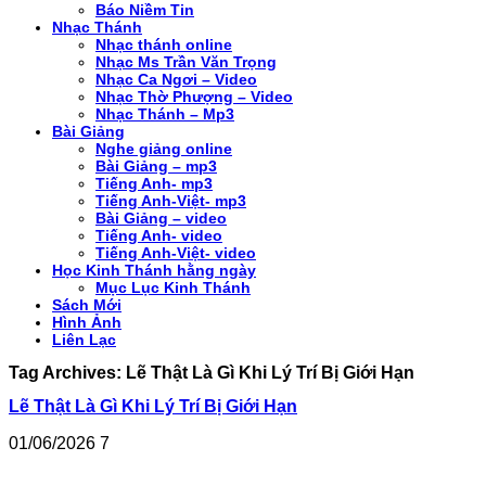
Báo Niềm Tin
Nhạc Thánh
Nhạc thánh online
Nhạc Ms Trần Văn Trọng
Nhạc Ca Ngơi – Video
Nhạc Thờ Phượng – Video
Nhạc Thánh – Mp3
Bài Giảng
Nghe giảng online
Bài Giảng – mp3
Tiếng Anh- mp3
Tiếng Anh-Việt- mp3
Bài Giảng – video
Tiếng Anh- video
Tiếng Anh-Việt- video
Học Kinh Thánh hằng ngày
Mục Lục Kinh Thánh
Sách Mới
Hình Ảnh
Liên Lạc
Tag Archives:
Lẽ Thật Là Gì Khi Lý Trí Bị Giới Hạn
Lẽ Thật Là Gì Khi Lý Trí Bị Giới Hạn
01/06/2026
7