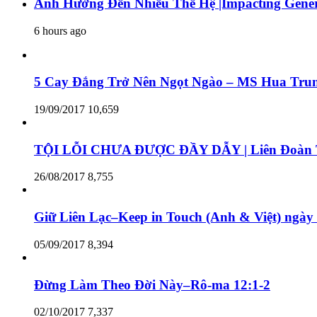
Ảnh Hưởng Đến Nhiều Thế Hệ |Impacting Genera
6 hours ago
5 Cay Đắng Trở Nên Ngọt Ngào – MS Hua Tru
19/09/2017
10,659
TỘI LỖI CHƯA ĐƯỢC ĐẦY DẪY | Liên Đoàn T
26/08/2017
8,755
Giữ Liên Lạc–Keep in Touch (Anh & Việt) ngày
05/09/2017
8,394
Đừng Làm Theo Đời Này–Rô-ma 12:1-2
02/10/2017
7,337