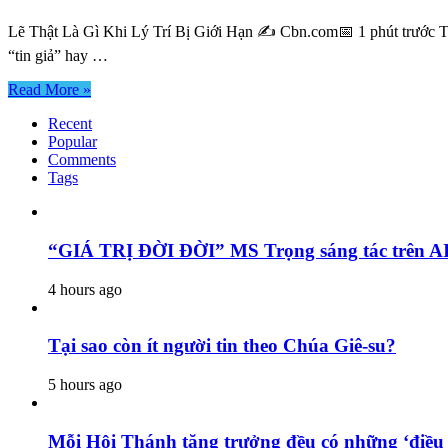
Lẽ Thật Là Gì Khi Lý Trí Bị Giới Hạn ✍️ Cbn.com📅 1 phút trước Tron
“tin giả” hay …
Read More »
Recent
Popular
Comments
Tags
“GIÁ TRỊ ĐỜI ĐỜI” MS Trọng sáng tác trên AI
4 hours ago
Tại sao còn ít người tin theo Chúa Giê-su?
5 hours ago
Mỗi Hội Thánh tăng trưởng đều có những ‘điều 