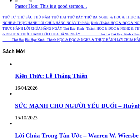
Pastor Hon: This is a good sermon...
THỨ TƯ
THỨ SÁU
THỨ NĂM
THỨ HAI
THỨ BẢY
THỨ BA
NGHE & HỌC & THỰC H
NGHE & THỰC HÀNH LỜI CHÚA HẰNG NGÀY Thứ Sáu
Kinh -Thánh HỌC & ĐỌC & 
THỰC HÀNH LỜI CHÚA HẰNG NGÀY Thứ Bảy
Kinh -Thánh HỌC & ĐỌC & NGHE & T
& NGHE & THỰC HÀNH LỜI CHÚA HẰNG NGÀY Thứ Tư
Bài Học Kinh 
Thứ Hai
Bài Học Kinh -Thánh HỌC & ĐỌC & NGHE & THỰC HÀNH LỜI 
Sách Mới
Kiến Thức: Lễ Thăng Thiên
16/04/2026
SỨC MẠNH CHO NGƯỜI YẾU ĐUỐI – Huỳnh
15/10/2023
Lời Chúa Trong Tân Ước – Warren W. Wiersbe