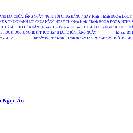
ÀNH LỜI CHÚA HẰNG NGÀY
NGHE LỜI CHÚA HẰNG NGÀY
Kinh -Thánh HỌC & ĐỌC 
NGHE & THỰC HÀNH LỜI CHÚA HẰNG NGÀY Thứ Năm
Kinh -Thánh HỌC & ĐỌC & NGHE
HỰC HÀNH LỜI CHÚA HẰNG NGÀY Thứ Ba
Kinh -Thánh HỌC & ĐỌC & NGHE & THỰC H
-Thánh HỌC & ĐỌC & NGHE & THỰC HÀNH LỜI CHÚA HẰNG NGÀY Thứ Sáu
Bài
CHÚA HẰNG NGÀY Thứ Bảy
Bài Học Kinh -Thánh HỌC & ĐỌC & NGHE & THỰC
 Ngọc Ẩn