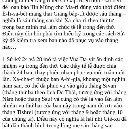
Chúng ta biết rằng thiên sứ Gáp-ri-ên được sai đến
để loan báo Tin Mừng cho Ma-ri đúng vào thời điểm
Ê-li-sa-bét mang thai Giăng báp-tít được sáu tháng –
nghĩa là sáu tháng sau khi Xa-cha-ri theo thứ tự
trong ban mình mà làm chức tế lễ trong đền thờ.
Điều này đòi hỏi phải tìm hiểu kỹ trong các sách Sử-
ký để kiểm tra xem ban nào đã phục vụ vào tháng
nào…
1 Sử-ký 24 và 28 mô tả việc Vua Đa-vít ấn định các
nhiệm vụ trong đền thờ. Các thầy tế lễ được chia
thành 24 ban, thay phiên nhau phục vụ mỗi tuần một
lần. Xa-cha-ri thuộc ban A-bi-gia, khoảng một nghìn
năm sau, có thể đã phục vụ vào giữa tháng Sivan
(tháng thứ ba theo lịch Do Thái, tương ứng với tháng
Năm hoặc tháng Sáu) và cũng có thể là vào lần làm
nhiệm vụ thứ hai của ban này trong năm đó rơi vào
tháng Tishrei (tương ứng với tháng 9 hoặc tháng 10
của chúng ta). Điều này có nghĩa là hài nhi Giê-xu đã
bắt đầu thành hình trong lòng mẹ sáu tháng sau