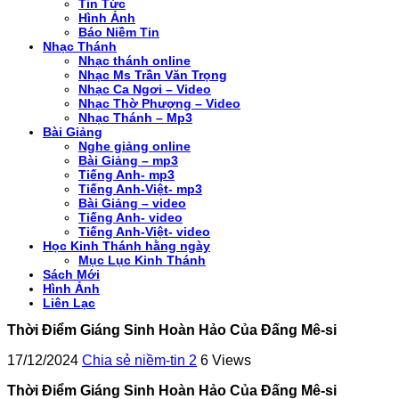
Tin Tức
Hình Ảnh
Báo Niềm Tin
Nhạc Thánh
Nhạc thánh online
Nhạc Ms Trần Văn Trọng
Nhạc Ca Ngơi – Video
Nhạc Thờ Phượng – Video
Nhạc Thánh – Mp3
Bài Giảng
Nghe giảng online
Bài Giảng – mp3
Tiếng Anh- mp3
Tiếng Anh-Việt- mp3
Bài Giảng – video
Tiếng Anh- video
Tiếng Anh-Việt- video
Học Kinh Thánh hằng ngày
Mục Lục Kinh Thánh
Sách Mới
Hình Ảnh
Liên Lạc
Thời Điểm Giáng Sinh Hoàn Hảo Của Đấng Mê-si
17/12/2024
Chia sẻ niềm-tin 2
6 Views
Thời Điểm Giáng Sinh Hoàn Hảo Của Đấng Mê-si