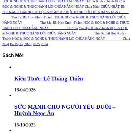
ĐỌC & NGHE & THỰC HÀNH LỜI CHÚA HẰNG NGÀY Thứ Ba
Kinh -Thánh HỌC &
ĐỌC & NGHE & THỰC HÀNH LỜI CHÚA HẰNG NGÀY Chúa Nhật
CHÚA NHẬT
Bài
Học Kinh -Thánh HỌC & ĐỌC & NGHE & THỰC HÀNH LỜI CHÚA HẰNG NGÀY
Thứ Tư
Bài Học Kinh -Thánh HỌC & ĐỌC & NGHE & THỰC HÀNH LỜI CHÚA
HẰNG NGÀY Thứ Sáu
Bài Học Kinh -Thánh HỌC & ĐỌC & NGHE & THỰC
HÀNH LỜI CHÚA HẰNG NGÀY Thứ Hai
Bài Học Kinh -Thánh HỌC & ĐỌC
& NGHE & THỰC HÀNH LỜI CHÚA HẰNG NGÀY Thứ Ba
Bài Học Kinh -
Thánh HỌC & ĐỌC & NGHE & THỰC HÀNH LỜI CHÚA HẰNG NGÀY Chúa
Nhật
Ba Mẹ Ơi
2026
2025
2024
Sách Mới
Kiến Thức: Lễ Thăng Thiên
16/04/2026
SỨC MẠNH CHO NGƯỜI YẾU ĐUỐI –
Huỳnh Ngọc Ẩn
15/10/2023