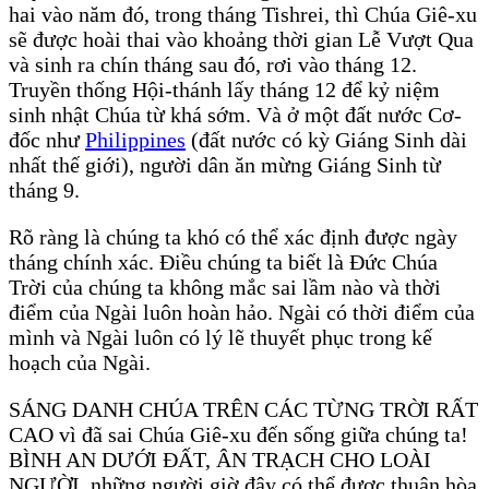
hai vào năm đó, trong tháng Tishrei, thì Chúa Giê-xu
sẽ được hoài thai vào khoảng thời gian Lễ Vượt Qua
và sinh ra chín tháng sau đó, rơi vào tháng 12.
Truyền thống Hội-thánh lấy tháng 12 để kỷ niệm
sinh nhật Chúa từ khá sớm. Và ở một đất nước Cơ-
đốc như
Philippines
(đất nước có kỳ Giáng Sinh dài
nhất thế giới), người dân ăn mừng Giáng Sinh từ
tháng 9.
Rõ ràng là chúng ta khó có thể xác định được ngày
tháng chính xác. Điều chúng ta biết là Đức Chúa
Trời của chúng ta không mắc sai lầm nào và thời
điểm của Ngài luôn hoàn hảo. Ngài có thời điểm của
mình và Ngài luôn có lý lẽ thuyết phục trong kế
hoạch của Ngài.
SÁNG DANH CHÚA TRÊN CÁC TỪNG TRỜI RẤT
CAO vì đã sai Chúa Giê-xu đến sống giữa chúng ta!
BÌNH AN DƯỚI ĐẤT, ÂN TRẠCH CHO LOÀI
NGƯỜI, những người giờ đây có thể được thuận hòa