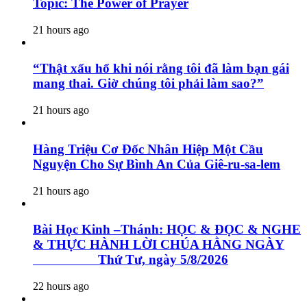
Topic: The Power of Prayer
21 hours ago
“Thật xấu hổ khi nói rằng tôi đã làm bạn gái
mang thai. Giờ chúng tôi phải làm sao?”
21 hours ago
Hàng Triệu Cơ Đốc Nhân Hiệp Một Cầu
Nguyện Cho Sự Bình An Của Giê-ru-sa-lem
21 hours ago
Bài Học Kinh –Thánh: HỌC & ĐỌC & NGHE
& THỰC HÀNH LỜI CHÚA HẰNG NGÀY
Thứ Tư, ngày 5/8/2026
22 hours ago