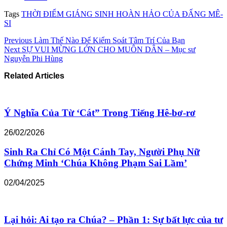
Tags
THỜI ĐIỂM GIÁNG SINH HOÀN HẢO CỦA ĐẤNG MÊ-
SI
Previous
Làm Thế Nào Để Kiểm Soát Tâm Trí Của Bạn
Next
SỰ VUI MỪNG LỚN CHO MUÔN DÂN – Mục sư
Nguyễn Phi Hùng
Related Articles
Ý Nghĩa Của Từ ‘Cát” Trong Tiếng Hê-bơ-rơ
26/02/2026
Sinh Ra Chỉ Có Một Cánh Tay, Người Phụ Nữ
Chứng Minh ‘Chúa Không Phạm Sai Lầm’
02/04/2025
Lại hỏi: Ai tạo ra Chúa? – Phần 1: Sự bất lực của tư