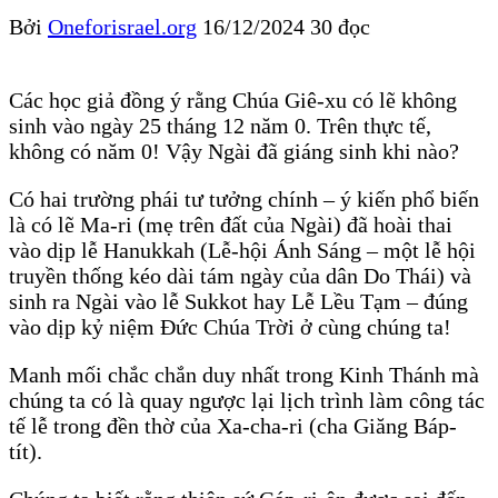
Bởi
Oneforisrael.org
16/12/2024
30 đọc
Các học giả đồng ý rằng Chúa Giê-xu có lẽ không
sinh vào ngày 25 tháng 12 năm 0. Trên thực tế,
không có năm 0! Vậy Ngài đã giáng sinh khi nào?
Có hai trường phái tư tưởng chính – ý kiến ​​phổ biến
là có lẽ Ma-ri (mẹ trên đất của Ngài) đã hoài thai
vào dịp lễ Hanukkah (Lễ-hội Ánh Sáng – một lễ hội
truyền thống kéo dài tám ngày của dân Do Thái) và
sinh ra Ngài vào lễ Sukkot hay Lễ Lều Tạm – đúng
vào dịp kỷ niệm Đức Chúa Trời ở cùng chúng ta!
Manh mối chắc chắn duy nhất trong Kinh Thánh mà
chúng ta có là quay ngược lại lịch trình làm công tác
tế lễ trong đền thờ của Xa-cha-ri (cha Giăng Báp-
tít).