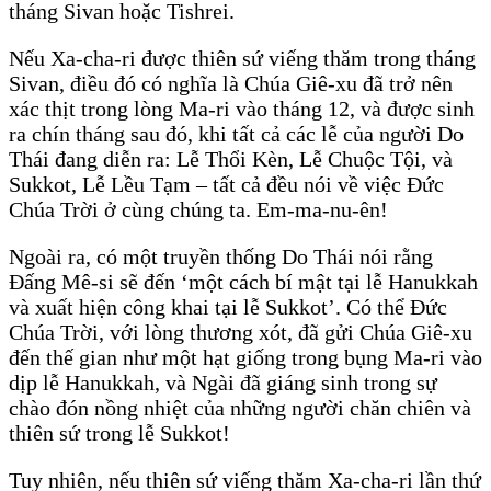
tháng Sivan hoặc Tishrei.
Nếu Xa-cha-ri được thiên sứ viếng thăm trong tháng
Sivan, điều đó có nghĩa là Chúa Giê-xu đã trở nên
xác thịt trong lòng Ma-ri vào tháng 12, và được sinh
ra chín tháng sau đó, khi tất cả các lễ của người Do
Thái đang diễn ra: Lễ Thổi Kèn, Lễ Chuộc Tội, và
Sukkot, Lễ Lều Tạm – tất cả đều nói về việc Đức
Chúa Trời ở cùng chúng ta. Em-ma-nu-ên!
Ngoài ra, có một truyền thống Do Thái nói rằng
Đấng Mê-si sẽ đến ‘một cách bí mật tại lễ Hanukkah
và xuất hiện công khai tại lễ Sukkot’. Có thể Đức
Chúa Trời, với lòng thương xót, đã gửi Chúa Giê-xu
đến thế gian như một hạt giống trong bụng Ma-ri vào
dịp lễ Hanukkah, và Ngài đã giáng sinh trong sự
chào đón nồng nhiệt của những người chăn chiên và
thiên sứ trong lễ Sukkot!
Tuy nhiên, nếu thiên sứ viếng thăm Xa-cha-ri lần thứ