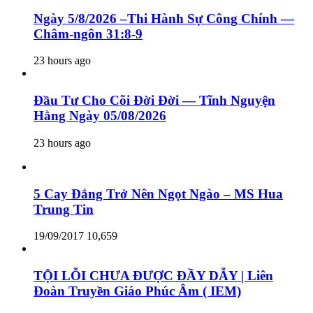
Ngày 5/8/2026 –Thi Hành Sự Công Chính —
Châm-ngôn 31:8-9
23 hours ago
Đầu Tư Cho Cõi Đời Đời — Tĩnh Nguyện
Hằng Ngày 05/08/2026
23 hours ago
5 Cay Đắng Trở Nên Ngọt Ngào – MS Hua
Trung Tin
19/09/2017
10,659
TỘI LỖI CHƯA ĐƯỢC ĐẦY DẪY | Liên
Đoàn Truyền Giáo Phúc Âm ( IEM)