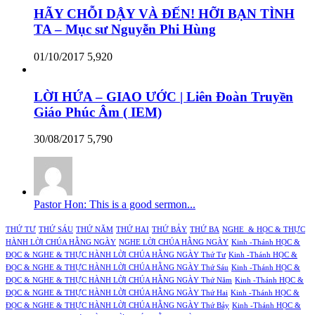
HÃY CHỖI DẬY VÀ ĐẾN! HỠI BẠN TÌNH
TA – Mục sư Nguyễn Phi Hùng
01/10/2017
5,920
LỜI HỨA – GIAO ƯỚC | Liên Đoàn Truyền
Giáo Phúc Âm ( IEM)
30/08/2017
5,790
Pastor Hon: This is a good sermon...
THỨ TƯ
THỨ SÁU
THỨ NĂM
THỨ HAI
THỨ BẢY
THỨ BA
NGHE & HỌC & THỰC
HÀNH LỜI CHÚA HẰNG NGÀY
NGHE LỜI CHÚA HẰNG NGÀY
Kinh -Thánh HỌC &
ĐỌC & NGHE & THỰC HÀNH LỜI CHÚA HẰNG NGÀY Thứ Tư
Kinh -Thánh HỌC &
ĐỌC & NGHE & THỰC HÀNH LỜI CHÚA HẰNG NGÀY Thứ Sáu
Kinh -Thánh HỌC &
ĐỌC & NGHE & THỰC HÀNH LỜI CHÚA HẰNG NGÀY Thứ Năm
Kinh -Thánh HỌC &
ĐỌC & NGHE & THỰC HÀNH LỜI CHÚA HẰNG NGÀY Thứ Hai
Kinh -Thánh HỌC &
ĐỌC & NGHE & THỰC HÀNH LỜI CHÚA HẰNG NGÀY Thứ Bảy
Kinh -Thánh HỌC &