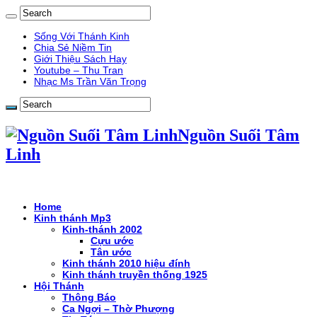
Sống Với Thánh Kinh
Chia Sẻ Niềm Tin
Giới Thiệu Sách Hay
Youtube – Thu Tran
Nhạc Ms Trần Văn Trọng
Nguồn Suối Tâm
Linh
Home
Kinh thánh Mp3
Kinh-thánh 2002
Cựu ước
Tân ước
Kinh thánh 2010 hiệu đính
Kinh thánh truyền thống 1925
Hội Thánh
Thông Báo
Ca Ngợi – Thờ Phượng