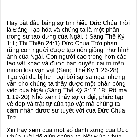
Hãy bắt đầu bằng sự tìm hiểu Đức Chúa Trời
là Đấng Tạo hóa và chúng ta là một phần
trong sự tạo dựng của Ngài. (
Sáng Thế Ký
1:1
;
Thi Thiên 24:1
) Đức Chúa Trời phán
rằng con người được tạo nên giống như hình
ảnh của Ngài. Con người cao trọng hơn các
tạo vật khác và được ban quyền cai trị trên
muôn loài vạn vật (
Sáng Thế Ký 1:26-28
)
Tạo vật đã bị hư hoại bởi sự sa ngã, nhưng
vẫn cho chúng ta thấy được một phần công
việc của Ngài (
Sáng Thế Ký 3:17-18
;
Rô-ma
1:19-20
) Nhờ xem thấy sự vĩ đại, phức tạp,
vẻ đẹp và trật tự của tạo vật mà chúng ta
cảm nhận được sự tuyệt vời của Đức Chúa
Trời.
Xin hãy xem qua một số danh xưng của Đức
Chúa Trời để giúp chúng ta biết Đức Chúa