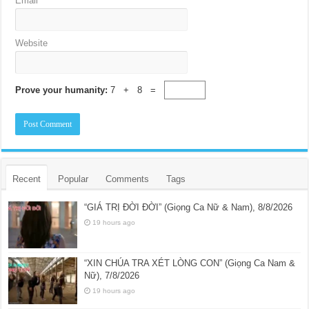
Email
*
Website
Prove your humanity:
7 + 8 =
Recent
Popular
Comments
Tags
“GIÁ TRỊ ĐỜI ĐỜI” (Giọng Ca Nữ & Nam), 8/8/2026
19 hours ago
“XIN CHÚA TRA XÉT LÒNG CON” (Giọng Ca Nam &
Nữ), 7/8/2026
19 hours ago