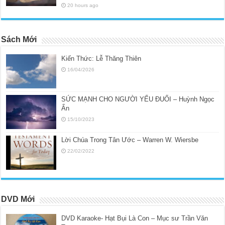
20 hours ago
Sách Mới
Kiến Thức: Lễ Thăng Thiên
16/04/2026
SỨC MẠNH CHO NGƯỜI YẾU ĐUỐI – Huỳnh Ngọc
Ẩn
15/10/2023
Lời Chúa Trong Tân Ước – Warren W. Wiersbe
22/02/2022
DVD Mới
DVD Karaoke- Hạt Bụi Là Con – Mục sư Trần Văn