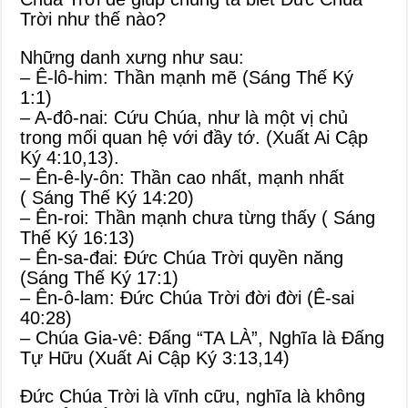
Trời như thế nào?
Những danh xưng như sau:
– Ê-lô-him: Thần mạnh mẽ (
Sáng Thế Ký
1:1
)
– A-đô-nai: Cứu Chúa, như là một vị chủ
trong mối quan hệ với đầy tớ. (
Xuất Ai Cập
Ký 4:10
,
13
).
– Ên-ê-ly-ôn: Thần cao nhất, mạnh nhất
(
Sáng Thế Ký 14:20
)
– Ên-roi: Thần mạnh chưa từng thấy (
Sáng
Thế Ký 16:13
)
– Ên-sa-đai: Đức Chúa Trời quyền năng
(
Sáng Thế Ký 17:1
)
– Ên-ô-lam: Đức Chúa Trời đời đời (
Ê-sai
40:28
)
– Chúa Gia-vê: Đấng “TA LÀ”, Nghĩa là Đấng
Tự Hữu (
Xuất Ai Cập Ký 3:13
,
14
)
Đức Chúa Trời là vĩnh cữu, nghĩa là không