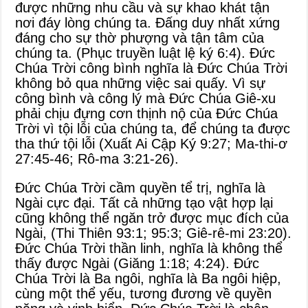
được những nhu cầu và sự khao khát tận
nơi đáy lòng chúng ta. Đấng duy nhất xứng
đáng cho sự thờ phượng và tận tâm của
chúng ta. (
Phục truyền luật lệ ký 6:4
). Đức
Chúa Trời công bình nghĩa là Đức Chúa Trời
không bỏ qua những việc sai quấy. Vì sự
công bình và công lý mà Đức Chúa Giê-xu
phải chịu đựng cơn thịnh nộ của Đức Chúa
Trời vì tội lỗi của chúng ta, để chúng ta được
tha thứ tội lỗi (
Xuất Ai Cập Ký 9:27
;
Ma-thi-ơ
27:45-46
;
Rô-ma 3:21-26
).
Đức Chúa Trời cầm quyền tể trị, nghĩa là
Ngài cực đại. Tất cả những tạo vật hợp lại
cũng không thể ngăn trở được mục đích của
Ngài, (
Thi Thiên 93:1
;
95:3
;
Giê-rê-mi 23:20
).
Đức Chúa Trời thần linh, nghĩa là không thể
thấy được Ngài (
Giăng 1:18
;
4:24
). Đức
Chúa Trời là Ba ngôi, nghĩa là Ba ngôi hiệp,
cùng một thể yếu, tương đương về quyền