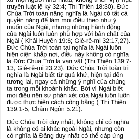
truyền luật lệ ký 32:4
;
Thi Thiên 18:30
). Đức
Chúa Trời toàn năng nghĩa là Ngài có tất cả
quyền năng để làm mọi điều theo như ý
muốn của Ngài, nhưng những hành động
của Ngài luôn luôn phù hợp với bản chất của
Ngài (
Khải Huyền 19:6
;
Giê-rê-mi 32:17
,
27
).
Đức Chúa Trời toàn tại nghĩa là Ngài luôn
hiện diện khắp nơi, điều này không có nghĩa
là Đức Chúa Trời là vạn vật (
Thi Thiên 139:7-
13
;
Giê-rê-mi 23:23
). Đức Chúa Trời toàn tri
nghĩa là Ngài biết từ quá khứ, hiện tại đến
tương lai, ngay cả những ý nghĩ của chúng
ta trong mỗi khoảnh khắc. Bởi vì Ngài biết
mọi điều nên sự phán xét của Ngài luôn luôn
được thực hiện cách công bằng (
Thi Thiên
139:1-5
;
Châm Ngôn 5:21
).
Đức Chúa Trời duy nhất, không chỉ có nghĩa
là không có ai khác ngoài Ngài, nhưng còn
có nghĩa là Đấng duy nhất có thể đáp ứng