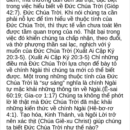
trong việc hiểu biết về Đức Chúa Trời (
Gióp
42:7
). Đức Chúa Trời. Khi nói chúng ta cần
phải nỗ lực để tìm hiểu về thuộc tính của
Đức Chúa Trời, thì thực tế vẫn chưa toát lên
được tầm quan trọng của nó. Thật bại trong
việc đó khiến chúng ta chấp nhận, theo đuổi,
và thờ phượng thần sai lạc, nghịch với ý
muốn của Đức Chúa Trời (
Xuất Ai Cập Ký
20:3-5
). (
Xuất Ai Cập Ký 20:3-5
) Chỉ những
điều mà Đức Chúa Trời lựa chọn để bày tỏ
về chính Ngài thì chúng ta mới có thể biết
được. Một trong những thuộc tính của Đức
Chúa Trời là “sự sáng” nghĩa là chính Ngài
tự mặc khải những thông tin về Ngài.(
Ê-sai
60:19
;
Gia-cơ 1:17
) Chúng ta không thể phớt
lờ lẽ thật mà Đức Chúa Trời đã mặc khải
những kiến thức về chính Ngài (
Hê-bơ-rơ
4:1
). Tạo hóa, Kinh Thánh, và Ngôi Lời trở
nên xác thịt (Chúa Giê-xu Christ) giúp chúng
ta biết Đức Chúa Trời như thế nào?