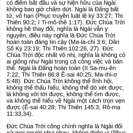
có điểm bắt đầu và sự hiện hữu của Ngài
không bao giờ chấm dứt. Ngài là Đấng bất
tử, vô hạn (
Phục truyền luật lệ ký 33:27
;
Thi
Thiên 90:2
;
I Ti-mô-thê 1:17
). Đức Chúa Trời
không hề thay đổi, nghĩa là Ngài vẫn y
nguyên, điều này nghĩa là Đức Chúa Trời
hoàn toàn đáng tin cậy (
Ma-la-chi 3:6
;
Dân
Số Ký 23:19
;
Thi Thiên 102:26
,
27
). Đức
Chúa Trời độc nhất vô nhị, nghĩa là không có
ai giống như Ngài trong cả công việc và bản
thể. Ngài là Đấng hoàn toàn (
II Sa-mu-ên
7:22
;
Thi Thiên 86:8
Ê-sai 40:25
;
Ma-thi-ơ
5:48
). Đức Chúa Trời không thể lĩnh hội,
không thể thấu hiểu, không thể dò xét được,
là không với tới được, không thể tìm được,
và không thể hiểu về Ngài một cách trọn vẹn
được (
Ê-sai 40:28
;
Thi Thiên 145:3
;
Rô-ma
11:33
,
34
).
Đức Chúa Trời công chính nghĩa là Ngài đối
xử mọi người như nhau, không thiên vị (
Phục