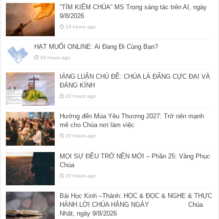
“TÌM KIẾM CHÚA” MS Trọng sáng tác trên AI, ngày
9/8/2026
19 hours ago
HẠT MUỐI ONLINE: Ai Đang Đi Cùng Bạn?
19 hours ago
IẢNG LUẬN CHỦ ĐỀ: CHÚA LÀ ĐẤNG CỰC ĐẠI VÀ
ĐÁNG KÍNH
20 hours ago
Hướng đến Mùa Yêu Thương 2027: Trở nên mạnh
mẽ cho Chúa nơi làm việc
20 hours ago
MỌI SỰ ĐỀU TRỞ NÊN MỚI – Phần 25: Vâng Phục
Chúa
20 hours ago
Bài Học Kinh –Thánh: HỌC & ĐỌC & NGHE & THỰC
HÀNH LỜI CHÚA HẰNG NGÀY Chúa
Nhật, ngày 9/8/2026