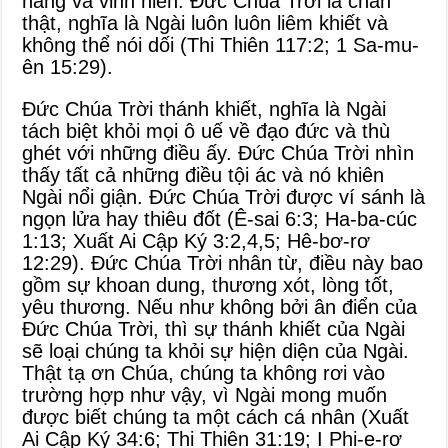
năng và vinh hiển. Đức Chúa Trời là chân
thật, nghĩa là Ngài luôn luôn liêm khiết và
không thể nói dối (
Thi Thiên 117:2
;
1 Sa-mu-
ên 15:29
).
Đức Chúa Trời thánh khiết, nghĩa là Ngài
tách biệt khỏi mọi ô uế về đạo đức và thù
ghét với những điều ấy. Đức Chúa Trời nhìn
thấy tất cả những điều tội ác và nó khiên
Ngài nổi giận. Đức Chúa Trời được ví sánh là
ngọn lửa hay thiêu đốt (
Ê-sai 6:3
;
Ha-ba-cúc
1:13
;
Xuất Ai Cập Ký 3:2
,
4
,
5
;
Hê-bơ-rơ
12:29
). Đức Chúa Trời nhân từ, điều này bao
gồm sự khoan dung, thương xót, lòng tốt,
yêu thương. Nếu như không bởi ân điển của
Đức Chúa Trời, thì sự thánh khiết của Ngài
sẽ loại chúng ta khỏi sự hiện diện của Ngài.
Thật tạ ơn Chúa, chúng ta không rơi vào
trường hợp như vậy, vì Ngài mong muốn
được biết chúng ta một cách cá nhân (
Xuất
Ai Cập Ký 34:6
;
Thi Thiên 31:19
;
I Phi-e-rơ