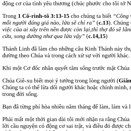
động cơ của tình yêu thương (chúc phước cho tôi tớ Ng
Trong
1 Cô-rinh-tô 3:13-15
cho chúng ta biết
“Công v
mỗi người đáng giá nào, lửa sẽ chỉ ra”
(
c.13
). Chúng
việc của ai xây trên nền được còn lại,thì thợ đó sẽ l
cứu, song dường như qua lửa vậy”
(
c.14,15
)
Thánh Linh đã làm cho những câu Kinh Thánh này thực
đường theo Chúa và trong cách xử sự với người khác.
Khi một Cơ đốc nhân quyết tâm sống trước mặt Chúa vớ
Chúa Giê-xu biết mọi ý tưởng trong lòng người (
Giăn
Chúng ta có thể lừa dối người khác hoặc chính mình, 
trong đời sống.
Bạn đã từng phí hòa nhiều năm tháng để làm, làm và 
Phải mất một thời gian dài tôi mới nhận ra rằng Chú
lời cầu nguyện có động cơ sai trật, và điều đó được ch