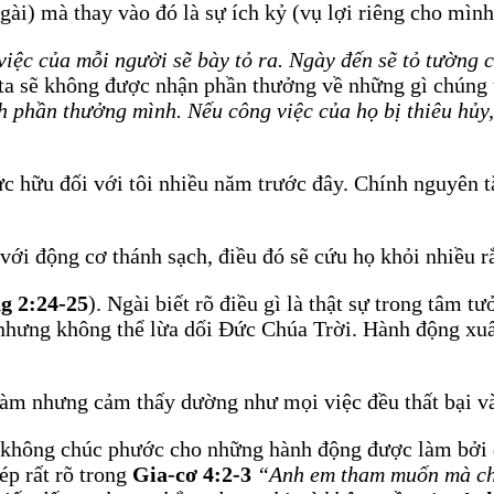
ài) mà thay vào đó là sự ích kỷ (vụ lợi riêng cho mình
iệc của mỗi người sẽ bày tỏ ra. Ngày đến sẽ tỏ tường cô
 ta sẽ không được nhận phần thưởng về những gì chúng 
ãnh phần thưởng mình. Nếu công việc của họ bị thiêu hủ
 hữu đối với tôi nhiều năm trước đây. Chính nguyên tắ
i động cơ thánh sạch, điều đó sẽ cứu họ khỏi nhiều rắ
g 2:24-25
). Ngài biết rõ điều gì là thật sự trong tâm 
nhưng không thể lừa dối Đức Chúa Trời. Hành động xuất
làm nhưng cảm thấy dường như mọi việc đều thất bại và
a không chúc phước cho những hành động được làm bởi đ
ép rất rõ trong
Gia-cơ 4:2-3
“Anh em tham muốn mà chẳ