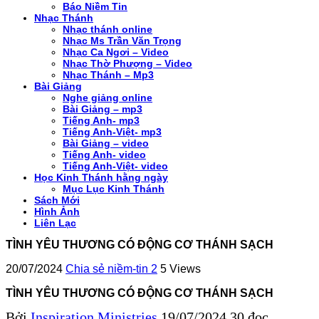
Báo Niềm Tin
Nhạc Thánh
Nhạc thánh online
Nhạc Ms Trần Văn Trọng
Nhạc Ca Ngơi – Video
Nhạc Thờ Phượng – Video
Nhạc Thánh – Mp3
Bài Giảng
Nghe giảng online
Bài Giảng – mp3
Tiếng Anh- mp3
Tiếng Anh-Việt- mp3
Bài Giảng – video
Tiếng Anh- video
Tiếng Anh-Việt- video
Học Kinh Thánh hằng ngày
Mục Lục Kinh Thánh
Sách Mới
Hình Ảnh
Liên Lạc
TÌNH YÊU THƯƠNG CÓ ĐỘNG CƠ THÁNH SẠCH
20/07/2024
Chia sẻ niềm-tin 2
5 Views
TÌNH YÊU THƯƠNG CÓ ĐỘNG CƠ THÁNH SẠCH
Bởi
Inspiration Ministries
19/07/2024
30 đọc