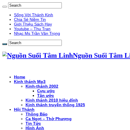
Sống Với Thánh Kinh
Chia Sẻ Niềm Tin
Giới Thiệu Sách Hay
Youtube – Thu Tran
Nhạc Ms Trần Văn Trọng
Nguồn Suối Tâm L
Home
Kinh thánh Mp3
Kinh-thánh 2002
Cựu ước
Tân ước
Kinh thánh 2010 hiệu đính
Kinh thánh truyền thống 1925
Hội Thánh
Thông Báo
Ca Ngợi – Thờ Phượng
Tin Tức
Hình Ảnh