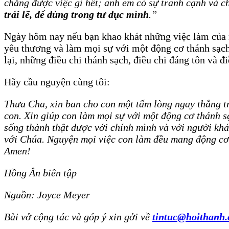
chẳng được việc gì hết; anh em có sự tranh cạnh và c
trái lẽ, để dùng trong tư dục mình
.”
Ngày hôm nay nếu bạn khao khát những việc làm của m
yêu thương và làm mọi sự với một động cơ thánh sạch,
lại, những điều chi thánh sạch, điều chi đáng tôn và đ
Hãy cầu nguyện cùng tôi:
Thưa Cha, xin ban cho con một tấm lòng ngay thẳng trư
con. Xin giúp con làm mọi sự với một động cơ thánh s
sống thành thật được với chính mình và với người khác
với Chúa. Nguyện mọi việc con làm đều mang động cơ 
Amen!
Hồng Ân biên tập
Nguồn: Joyce Meyer
Bài vở cộng tác và góp ý xin gởi về
tintuc@hoithanh