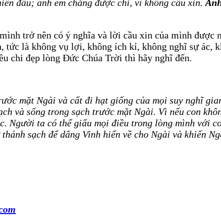
hiến đấu; anh em chẳng được chi, vì không cầu xin.
Anh
ình trở nên có ý nghĩa và lời cầu xin của mình được n
 tức là không vụ lợi, không ích kỉ, không nghĩ sự ác,
iều chi đẹp lòng Đức Chúa Trời thì hãy nghĩ đến.
ớc mặt Ngài và cất đi hạt giống của mọi suy nghĩ gian 
ạch và sống trong sạch trước mặt Ngài. Vì nếu con khô
. Người ta có thể giấu mọi điều trong lòng mình với co
thánh sạch để dâng Vinh hiển về cho Ngài và khiến Ng
.com