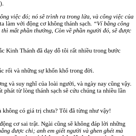
).
ng việc đó; nó sẽ trình ra trong lửa, và công việc của
ta làm với động cơ không thánh sạch
. “Ví bằng công
y, thì mất phần thưởng, Còn về phần người đó, sẽ được
c Kinh Thánh đã dạy dỗ tôi rất nhiều trong bước
c rối và những sự khốn khổ trong đời.
tưởng và suy nghĩ của loài người, và ngày nay cũng vậy.
 phát từ lòng thánh sạch sẽ cứu chúng ta nhiều lần
 không có giá trị chưa? Tôi đã từng như vậy!
ộng cơ sai trật. Ngài cũng sẽ không đáp lời những
ng được chi; anh em giết người và ghen ghét mà