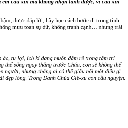
 em cầu xin mà không nhận lãnh được, vì cầu xin
hậm, được đáp lời, hãy học cách bước đi trong tình
 không mưu toan sự dữ, không tranh cạnh… nhưng trái
ác, tư lợi, ích kỉ đang muốn đâm rễ trong tâm trí
ng thể sống ngay thẳng trước Chúa, con sẽ không thể
n người, nhưng chẳng ai có thể giấu nổi một điều gì
ài đẹp lòng. Trong Danh Chúa Giê-xu con cầu nguyện.