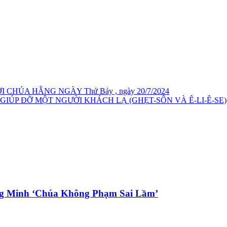
 CHÚA HẰNG NGÀY Thứ Bảy , ngày 20/7/2024
 GIÚP ĐỠ MỘT NGƯỜI KHÁCH LẠ (GHẸT-SÔN VÀ Ê-LI-Ê-SE)
ng Minh ‘Chúa Không Phạm Sai Lầm’