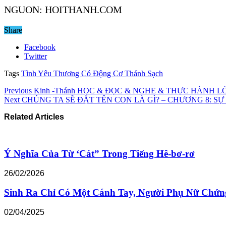
NGUON: HOITHANH.COM
Share
Facebook
Twitter
Tags
Tình Yêu Thương Có Động Cơ Thánh Sạch
Previous
Kinh -Thánh HỌC & ĐỌC & NGHE & THỰC HÀNH LỜI
Next
CHÚNG TA SẼ ĐẶT TÊN CON LÀ GÌ? – CHƯƠNG 8: SỰ
Related Articles
Ý Nghĩa Của Từ ‘Cát” Trong Tiếng Hê-bơ-rơ
26/02/2026
Sinh Ra Chỉ Có Một Cánh Tay, Người Phụ Nữ Chứ
02/04/2025