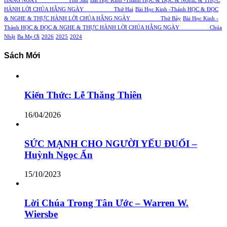
HẰNG NGÀY Thứ Sáu
Bài Học Kinh -Thánh HỌC & ĐỌC & NGHE & THỰC
HÀNH LỜI CHÚA HẰNG NGÀY Thứ Hai
Bài Học Kinh -Thánh HỌC & ĐỌC
& NGHE & THỰC HÀNH LỜI CHÚA HẰNG NGÀY Thứ Bảy
Bài Học Kinh -
Thánh HỌC & ĐỌC & NGHE & THỰC HÀNH LỜI CHÚA HẰNG NGÀY Chúa
Nhật
Ba Mẹ Ơi
2026
2025
2024
Sách Mới
Kiến Thức: Lễ Thăng Thiên
16/04/2026
SỨC MẠNH CHO NGƯỜI YẾU ĐUỐI –
Huỳnh Ngọc Ẩn
15/10/2023
Lời Chúa Trong Tân Ước – Warren W.
Wiersbe