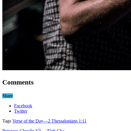
Comments
Share
Facebook
Twitter
Tags
Verse of the Day—2 Thessalonians 1:11
Previous
Chuyện Về… Tình Cha