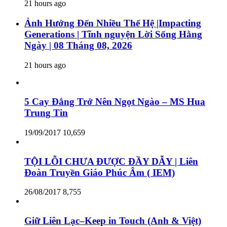
21 hours ago
Ảnh Hưởng Đến Nhiều Thế Hệ |Impacting
Generations | Tĩnh nguyện Lời Sống Hằng
Ngày | 08 Tháng 08, 2026
21 hours ago
5 Cay Đắng Trở Nên Ngọt Ngào – MS Hua
Trung Tin
19/09/2017
10,659
TỘI LỖI CHƯA ĐƯỢC ĐẦY DẪY | Liên
Đoàn Truyền Giáo Phúc Âm ( IEM)
26/08/2017
8,755
Giữ Liên Lạc–Keep in Touch (Anh & Việt)