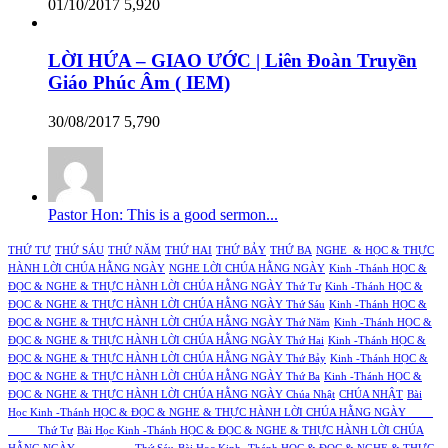
01/10/2017
5,920
LỜI HỨA – GIAO ƯỚC | Liên Đoàn Truyền
Giáo Phúc Âm ( IEM)
30/08/2017
5,790
Pastor Hon: This is a good sermon...
THỨ TƯ
THỨ SÁU
THỨ NĂM
THỨ HAI
THỨ BẢY
THỨ BA
NGHE & HỌC & THỰC
HÀNH LỜI CHÚA HẰNG NGÀY
NGHE LỜI CHÚA HẰNG NGÀY
Kinh -Thánh HỌC &
ĐỌC & NGHE & THỰC HÀNH LỜI CHÚA HẰNG NGÀY Thứ Tư
Kinh -Thánh HỌC &
ĐỌC & NGHE & THỰC HÀNH LỜI CHÚA HẰNG NGÀY Thứ Sáu
Kinh -Thánh HỌC &
ĐỌC & NGHE & THỰC HÀNH LỜI CHÚA HẰNG NGÀY Thứ Năm
Kinh -Thánh HỌC &
ĐỌC & NGHE & THỰC HÀNH LỜI CHÚA HẰNG NGÀY Thứ Hai
Kinh -Thánh HỌC &
ĐỌC & NGHE & THỰC HÀNH LỜI CHÚA HẰNG NGÀY Thứ Bảy
Kinh -Thánh HỌC &
ĐỌC & NGHE & THỰC HÀNH LỜI CHÚA HẰNG NGÀY Thứ Ba
Kinh -Thánh HỌC &
ĐỌC & NGHE & THỰC HÀNH LỜI CHÚA HẰNG NGÀY Chúa Nhật
CHÚA NHẬT
Bài
Học Kinh -Thánh HỌC & ĐỌC & NGHE & THỰC HÀNH LỜI CHÚA HẰNG NGÀY
Thứ Tư
Bài Học Kinh -Thánh HỌC & ĐỌC & NGHE & THỰC HÀNH LỜI CHÚA