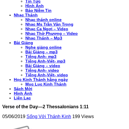
Tin Tức
Hình Ảnh
Báo Niềm Tin
Nhạc Thánh
Nhạc thánh online
Nhạc Ms Trần Văn Trọng
Nhạc Ca Ngơi – Video
Nhạc Thờ Phượng – Video
Nhạc Thánh – Mp3
Bài Giảng
Nghe giảng online
Bài Giảng – mp3
Tiếng Anh- mp3
Tiếng Anh-Việt- mp3
Bài Giảng – video
Tiếng Anh- video
Tiếng Anh-Việt- video
Học Kinh Thánh hằng ngày
Mục Lục Kinh Thánh
Sách Mới
Hình Ảnh
Liên Lạc
Verse of the Day—2 Thessalonians 1:11
05/06/2019
Sống Với Thánh Kinh
199 Views