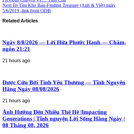
Next
Đi Tìm Kho Báu-Finding Treasure (Anh & Việt) ngày
5/6/2019 -link from ODB
Related Articles
Ngày 8/8/2026 — Lời Hứa Phước Hạnh — Châm-
ngôn 21:21
21 hours ago
Được Cứu Bởi Tình Yêu Thương — Tĩnh Nguyện
Hằng Ngày 08/08/2026
21 hours ago
Ảnh Hưởng Đến Nhiều Thế Hệ |Impacting
Generations | Tĩnh nguyện Lời Sống Hằng Ngày |
08 Tháng 08, 2026