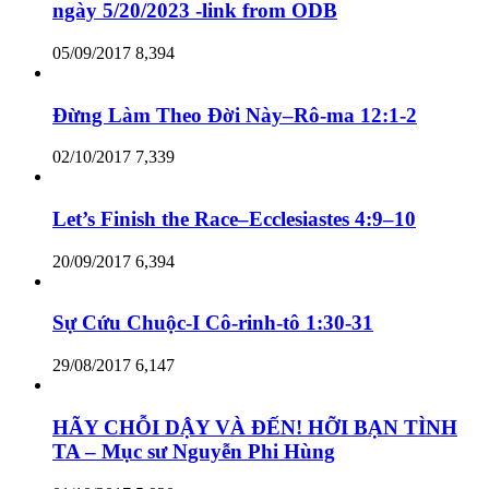
ngày 5/20/2023 -link from ODB
05/09/2017
8,394
Đừng Làm Theo Đời Này–Rô-ma 12:1-2
02/10/2017
7,339
Let’s Finish the Race–Ecclesiastes 4:9–10
20/09/2017
6,394
Sự Cứu Chuộc-I Cô-rinh-tô 1:30-31
29/08/2017
6,147
HÃY CHỖI DẬY VÀ ĐẾN! HỠI BẠN TÌNH
TA – Mục sư Nguyễn Phi Hùng