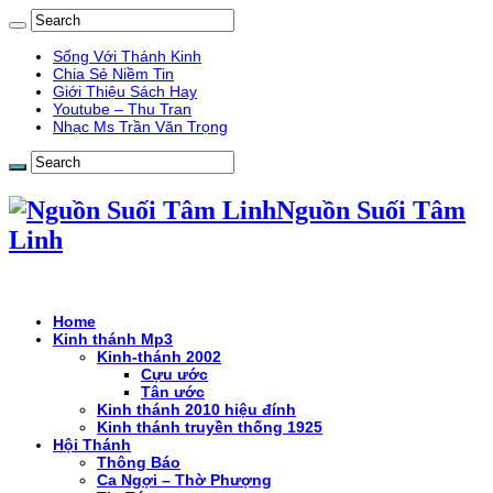
Sống Với Thánh Kinh
Chia Sẻ Niềm Tin
Giới Thiệu Sách Hay
Youtube – Thu Tran
Nhạc Ms Trần Văn Trọng
Nguồn Suối Tâm
Linh
Home
Kinh thánh Mp3
Kinh-thánh 2002
Cựu ước
Tân ước
Kinh thánh 2010 hiệu đính
Kinh thánh truyền thống 1925
Hội Thánh
Thông Báo
Ca Ngợi – Thờ Phượng