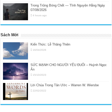
Trong Trũng Bóng Chết — Tĩnh Nguyện Hằng Ngày
07/08/2026
4 hours ago
Sách Mới
Kiến Thức: Lễ Thăng Thiên
16/04/2026
SỨC MẠNH CHO NGƯỜI YẾU ĐUỐI – Huỳnh Ngọc
Ẩn
15/10/2023
Lời Chúa Trong Tân Ước – Warren W. Wiersbe
22/02/2022