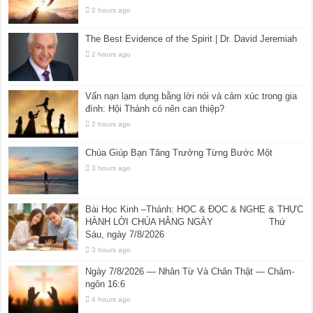
2 hours ago
The Best Evidence of the Spirit | Dr. David Jeremiah
2 hours ago
Vấn nạn lạm dụng bằng lời nói và cảm xúc trong gia
đình: Hội Thánh có nên can thiệp?
2 hours ago
Chúa Giúp Bạn Tăng Trưởng Từng Bước Một
3 hours ago
Bài Học Kinh –Thánh: HỌC & ĐỌC & NGHE & THỰC
HÀNH LỜI CHÚA HẰNG NGÀY Thứ
Sáu, ngày 7/8/2026
3 hours ago
Ngày 7/8/2026 — Nhân Từ Và Chân Thật — Châm-
ngôn 16:6
4 hours ago