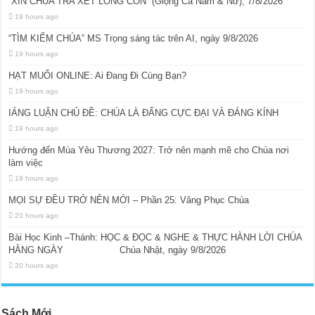
“XIN CHÚA TRA XÉT LÒNG CON” (Giọng Ca Nam & Nữ), 7/8/2026
19 hours ago
“TÌM KIẾM CHÚA” MS Trọng sáng tác trên AI, ngày 9/8/2026
19 hours ago
HẠT MUỐI ONLINE: Ai Đang Đi Cùng Bạn?
19 hours ago
IẢNG LUẬN CHỦ ĐỀ: CHÚA LÀ ĐẤNG CỰC ĐẠI VÀ ĐÁNG KÍNH
19 hours ago
Hướng đến Mùa Yêu Thương 2027: Trở nên mạnh mẽ cho Chúa nơi
làm việc
19 hours ago
MỌI SỰ ĐỀU TRỞ NÊN MỚI – Phần 25: Vâng Phục Chúa
20 hours ago
Bài Học Kinh –Thánh: HỌC & ĐỌC & NGHE & THỰC HÀNH LỜI CHÚA
HẰNG NGÀY Chúa Nhật, ngày 9/8/2026
20 hours ago
Sách Mới