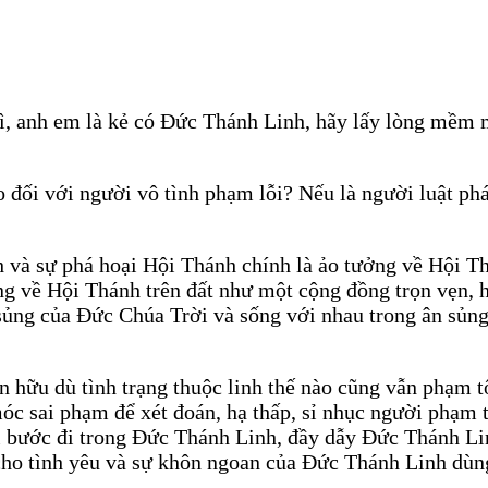
ì, anh em là kẻ có Đức Thánh Linh, hãy lấy lòng mềm m
ào đối với người vô tình phạm lỗi? Nếu là người luật ph
h và sự phá hoại Hội Thánh chính là ảo tưởng về Hội T
ởng về Hội Thánh trên đất như một cộng đồng trọn vẹn, 
ủng của Đức Chúa Trời và sống với nhau trong ân sủng 
n hữu dù tình trạng thuộc linh thế nào cũng vẫn phạm tộ
c sai phạm để xét đoán, hạ thấp, sỉ nhục người phạm tộ
bước đi trong Đức Thánh Linh, đầy dẫy Đức Thánh Lin
ể cho tình yêu và sự khôn ngoan của Đức Thánh Linh dù