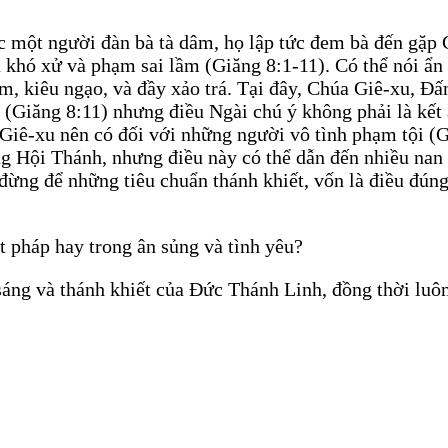
c một người đàn bà tà dâm, họ lập tức đem bà đến gặp 
khó xử và phạm sai lầm (Giăng 8:1-11). Có thể nói ẩn 
cảm, kiêu ngạo, và đầy xảo trá. Tại đây, Chúa Giê-xu, 
(Giăng 8:11) nhưng điều Ngài chú ý không phải là kết
húa Giê-xu nên có đối với những người vô tình phạm tộ
ng Hội Thánh, nhưng điều này có thể dẫn đến nhiều nan đ
ừng để những tiêu chuẩn thánh khiết, vốn là điều đúng,
t pháp hay trong ân sủng và tình yêu?
sáng và thánh khiết của Đức Thánh Linh, đồng thời luô