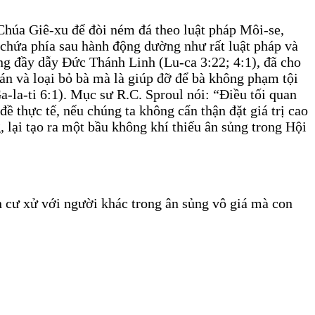
Chúa Giê-xu để đòi ném đá theo luật pháp Môi-se,
chứa phía sau hành động dường như rất luật pháp và
Đấng đầy dẫy Đức Thánh Linh (Lu-ca 3:22; 4:1), đã cho
 án và loại bỏ bà mà là giúp đỡ để bà không phạm tội
i (Ga-la-ti 6:1). Mục sư R.C. Sproul nói: “Điều tối quan
ề thực tế, nếu chúng ta không cẩn thận đặt giá trị cao
 lại tạo ra một bầu không khí thiếu ân sủng trong Hội
n cư xử với người khác trong ân sủng vô giá mà con