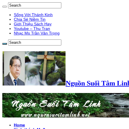
Sống Với Thánh Kinh
Chia Sẻ Niềm Tin
Giới Thiệu Sách Hay
Youtube – Thu Tran
Nhạc Ms Trần Văn Trọng
Nguồn Suối Tâm Lin
Home