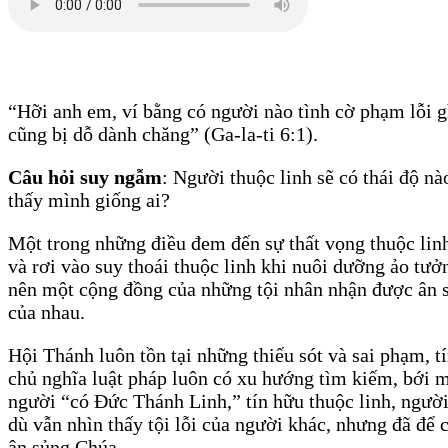
“Hỡi anh em, ví bằng có người nào tình cờ phạm lỗi g
cũng bị dỗ dành chăng” (Ga-la-ti 6:1).
Câu hỏi suy ngẫm
: Người thuộc linh sẽ có thái độ n
thấy mình giống ai?
Một trong những điều đem đến sự thất vọng thuộc lin
và rơi vào suy thoái thuộc linh khi nuôi dưỡng ảo tư
nên một cộng đồng của những tội nhân nhận được ân s
của nhau.
Hội Thánh luôn tồn tại những thiếu sót và sai phạm, tí
chủ nghĩa luật pháp luôn có xu hướng tìm kiếm, bới mó
người “có Đức Thánh Linh,” tín hữu thuộc linh, người 
dù vẫn nhìn thấy tội lỗi của người khác, nhưng đã đ
ân sủng Chúa.