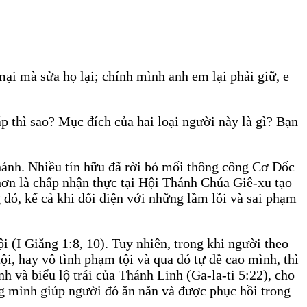
ại mà sửa họ lại; chính mình anh em lại phải giữ, e
áp thì sao? Mục đích của hai loại người này là gì? Bạn
hánh. Nhiều tín hữu đã rời bỏ mối thông công Cơ Đốc
hơn là chấp nhận thực tại Hội Thánh Chúa Giê-xu tạo
đó, kể cả khi đối diện với những lầm lỗi và sai phạm
i (I Giăng 1:8, 10). Tuy nhiên, trong khi người theo
i, hay vô tình phạm tội và qua đó tự đề cao mình, thì
h và biểu lộ trái của Thánh Linh (Ga-la-ti 5:22), cho
ng mình giúp người đó ăn năn và được phục hồi trong