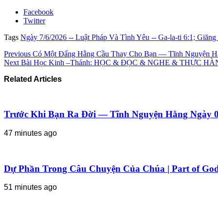
Facebook
Twitter
Tags
Ngày 7/6/2026 -- Luật Pháp Và Tình Yêu -- Ga-la-ti 6:1; Giăng
Previous
Có Một Đấng Hằng Cầu Thay Cho Bạn — Tĩnh Nguyện Hằ
Next
Bài Học Kinh –Thánh: HỌC & ĐỌC & NGHE & THỰC
Related Articles
Trước Khi Bạn Ra Đời — Tĩnh Nguyện Hằng Ngày 0
47 minutes ago
Dự Phần Trong Câu Chuyện Của Chúa | Part of God’
51 minutes ago