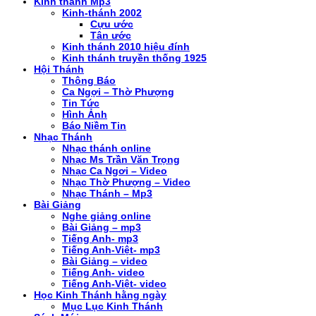
Kinh thánh Mp3
Kinh-thánh 2002
Cựu ước
Tân ước
Kinh thánh 2010 hiệu đính
Kinh thánh truyền thống 1925
Hội Thánh
Thông Báo
Ca Ngợi – Thờ Phượng
Tin Tức
Hình Ảnh
Báo Niềm Tin
Nhạc Thánh
Nhạc thánh online
Nhạc Ms Trần Văn Trọng
Nhạc Ca Ngơi – Video
Nhạc Thờ Phượng – Video
Nhạc Thánh – Mp3
Bài Giảng
Nghe giảng online
Bài Giảng – mp3
Tiếng Anh- mp3
Tiếng Anh-Việt- mp3
Bài Giảng – video
Tiếng Anh- video
Tiếng Anh-Việt- video
Học Kinh Thánh hằng ngày
Mục Lục Kinh Thánh