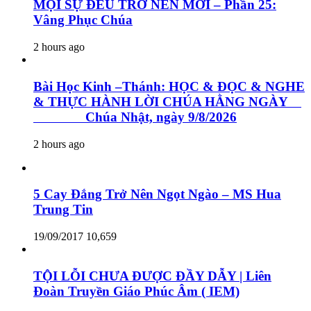
MỌI SỰ ĐỀU TRỞ NÊN MỚI – Phần 25:
Vâng Phục Chúa
2 hours ago
Bài Học Kinh –Thánh: HỌC & ĐỌC & NGHE
& THỰC HÀNH LỜI CHÚA HẰNG NGÀY
Chúa Nhật, ngày 9/8/2026
2 hours ago
5 Cay Đắng Trở Nên Ngọt Ngào – MS Hua
Trung Tin
19/09/2017
10,659
TỘI LỖI CHƯA ĐƯỢC ĐẦY DẪY | Liên
Đoàn Truyền Giáo Phúc Âm ( IEM)