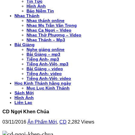
Tin Tức
Hình Ảnh
Báo Niềm Tin
Nhạc Thánh
Nhạc thánh online
Nhạc Ms Trần Văn Trọng
Nhạc Ca Ngơi – Video
Nhạc Thờ Phượng – Video
Nhạc Thánh – Mp3
Bài Giảng
Nghe giảng online
Bài Giảng – mp3
Tiếng Anh- mp3
Tiếng Anh-Việt- mp3
Bài Giảng – video
Tiếng Anh- video
Tiếng Anh-Việt- video
Học Kinh Thánh hằng ngày
Mục Lục Kinh Thánh
Sách Mới
Hình Ảnh
Liên Lạc
CD Ngợi Khen Chúa
03/11/2016
Ấn Phẩm Mới
,
CD
2,282 Views