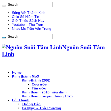
Sống Với Thánh Kinh
Chia Sẻ Niềm Tin
Giới Thiệu Sách Hay
Youtube – Thu Tran
Nhạc Ms Trần Văn Trọng
Nguồn Suối Tâm
Linh
Home
Kinh thánh Mp3
Kinh-thánh 2002
Cựu ước
Tân ước
Kinh thánh 2010 hiệu đính
Kinh thánh truyền thống 1925
Hội Thánh
Thông Báo
Ca Ngợi – Thờ Phượng