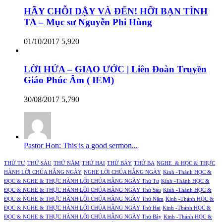
HÃY CHỖI DẬY VÀ ĐẾN! HỠI BẠN TÌNH
TA – Mục sư Nguyễn Phi Hùng
01/10/2017
5,920
LỜI HỨA – GIAO ƯỚC | Liên Đoàn Truyền
Giáo Phúc Âm ( IEM)
30/08/2017
5,790
Pastor Hon: This is a good sermon...
THỨ TƯ
THỨ SÁU
THỨ NĂM
THỨ HAI
THỨ BẢY
THỨ BA
NGHE & HỌC & THỰC
HÀNH LỜI CHÚA HẰNG NGÀY
NGHE LỜI CHÚA HẰNG NGÀY
Kinh -Thánh HỌC &
ĐỌC & NGHE & THỰC HÀNH LỜI CHÚA HẰNG NGÀY Thứ Tư
Kinh -Thánh HỌC &
ĐỌC & NGHE & THỰC HÀNH LỜI CHÚA HẰNG NGÀY Thứ Sáu
Kinh -Thánh HỌC &
ĐỌC & NGHE & THỰC HÀNH LỜI CHÚA HẰNG NGÀY Thứ Năm
Kinh -Thánh HỌC &
ĐỌC & NGHE & THỰC HÀNH LỜI CHÚA HẰNG NGÀY Thứ Hai
Kinh -Thánh HỌC &
ĐỌC & NGHE & THỰC HÀNH LỜI CHÚA HẰNG NGÀY Thứ Bảy
Kinh -Thánh HỌC &