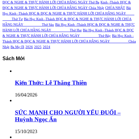
ĐỌC & NGHE & THỰC HÀNH LỜI CHÚA HẰNG NGÀY Thứ Ba
Kinh -Thánh HỌC &
ĐỌC & NGHE & THỰC HÀNH LỜI CHÚA HẰNG NGÀY Chúa Nhật
CHÚA NHẬT
Bài
Học Kinh -Thánh HỌC & ĐỌC & NGHE & THỰC HÀNH LỜI CHÚA HẰNG NGÀY
Thứ Tư
Bài Học Kinh -Thánh HỌC & ĐỌC & NGHE & THỰC HÀNH LỜI CHÚA
HẰNG NGÀY Thứ Sáu
Bài Học Kinh -Thánh HỌC & ĐỌC & NGHE & THỰC
HÀNH LỜI CHÚA HẰNG NGÀY Thứ Hai
Bài Học Kinh -Thánh HỌC & ĐỌC
& NGHE & THỰC HÀNH LỜI CHÚA HẰNG NGÀY Thứ Bảy
Bài Học Kinh -
Thánh HỌC & ĐỌC & NGHE & THỰC HÀNH LỜI CHÚA HẰNG NGÀY Chúa
Nhật
Ba Mẹ Ơi
2026
2025
2024
Sách Mới
Kiến Thức: Lễ Thăng Thiên
16/04/2026
SỨC MẠNH CHO NGƯỜI YẾU ĐUỐI –
Huỳnh Ngọc Ẩn
15/10/2023