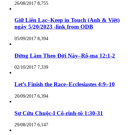
26/08/2017
8,755
Giữ Liên Lạc–Keep in Touch (Anh & Việt)
ngày 5/20/2023 -link from ODB
05/09/2017
8,394
Đừng Làm Theo Đời Này–Rô-ma 12:1-2
02/10/2017
7,339
Let’s Finish the Race–Ecclesiastes 4:9–10
20/09/2017
6,394
Sự Cứu Chuộc-I Cô-rinh-tô 1:30-31
29/08/2017
6,147