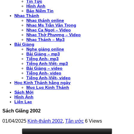
Tin Tức
Hình Ảnh
Báo Niềm Tin
Nhạc Thánh
Nhạc thánh online
Nhạc Ms Trần Văn Trọng
Nhạc Ca Ngơi – Video
Nhạc Thờ Phượng – Video
Nhạc Thánh – Mp3
Bài Giảng
Nghe giảng online
Bài Giảng – mp3
Tiếng Anh- mp3
Tiếng Anh-Việt- mp3
Bài Giảng – video
Tiếng Anh- video
Tiếng Anh-Việt- video
Học Kinh Thánh hằng ngày
Mục Lục Kinh Thánh
Sách Mới
Hình Ảnh
Liên Lạc
Sách Giăng 2002
01/04/2025
Kinh-thánh 2002
,
Tân ước
6 Views