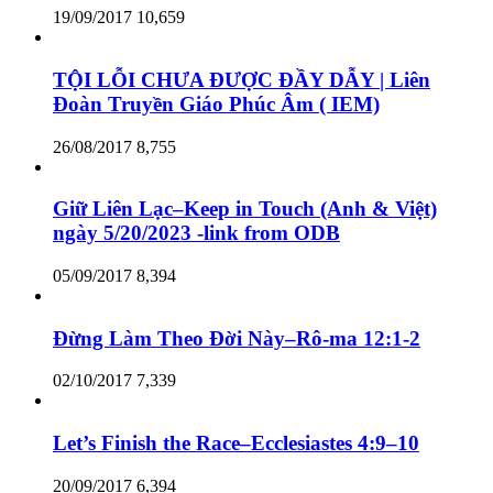
19/09/2017
10,659
TỘI LỖI CHƯA ĐƯỢC ĐẦY DẪY | Liên
Đoàn Truyền Giáo Phúc Âm ( IEM)
26/08/2017
8,755
Giữ Liên Lạc–Keep in Touch (Anh & Việt)
ngày 5/20/2023 -link from ODB
05/09/2017
8,394
Đừng Làm Theo Đời Này–Rô-ma 12:1-2
02/10/2017
7,339
Let’s Finish the Race–Ecclesiastes 4:9–10
20/09/2017
6,394