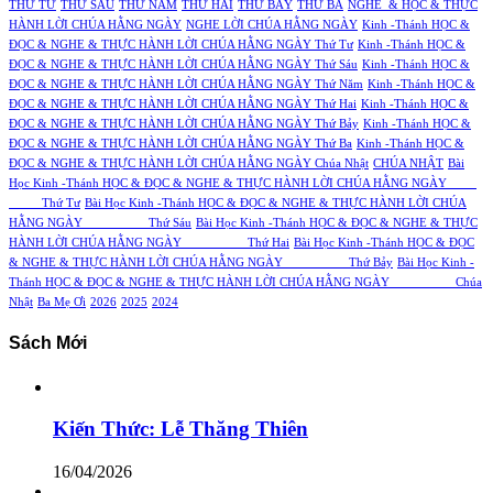
THỨ TƯ
THỨ SÁU
THỨ NĂM
THỨ HAI
THỨ BẢY
THỨ BA
NGHE & HỌC & THỰC
HÀNH LỜI CHÚA HẰNG NGÀY
NGHE LỜI CHÚA HẰNG NGÀY
Kinh -Thánh HỌC &
ĐỌC & NGHE & THỰC HÀNH LỜI CHÚA HẰNG NGÀY Thứ Tư
Kinh -Thánh HỌC &
ĐỌC & NGHE & THỰC HÀNH LỜI CHÚA HẰNG NGÀY Thứ Sáu
Kinh -Thánh HỌC &
ĐỌC & NGHE & THỰC HÀNH LỜI CHÚA HẰNG NGÀY Thứ Năm
Kinh -Thánh HỌC &
ĐỌC & NGHE & THỰC HÀNH LỜI CHÚA HẰNG NGÀY Thứ Hai
Kinh -Thánh HỌC &
ĐỌC & NGHE & THỰC HÀNH LỜI CHÚA HẰNG NGÀY Thứ Bảy
Kinh -Thánh HỌC &
ĐỌC & NGHE & THỰC HÀNH LỜI CHÚA HẰNG NGÀY Thứ Ba
Kinh -Thánh HỌC &
ĐỌC & NGHE & THỰC HÀNH LỜI CHÚA HẰNG NGÀY Chúa Nhật
CHÚA NHẬT
Bài
Học Kinh -Thánh HỌC & ĐỌC & NGHE & THỰC HÀNH LỜI CHÚA HẰNG NGÀY
Thứ Tư
Bài Học Kinh -Thánh HỌC & ĐỌC & NGHE & THỰC HÀNH LỜI CHÚA
HẰNG NGÀY Thứ Sáu
Bài Học Kinh -Thánh HỌC & ĐỌC & NGHE & THỰC
HÀNH LỜI CHÚA HẰNG NGÀY Thứ Hai
Bài Học Kinh -Thánh HỌC & ĐỌC
& NGHE & THỰC HÀNH LỜI CHÚA HẰNG NGÀY Thứ Bảy
Bài Học Kinh -
Thánh HỌC & ĐỌC & NGHE & THỰC HÀNH LỜI CHÚA HẰNG NGÀY Chúa
Nhật
Ba Mẹ Ơi
2026
2025
2024
Sách Mới
Kiến Thức: Lễ Thăng Thiên
16/04/2026