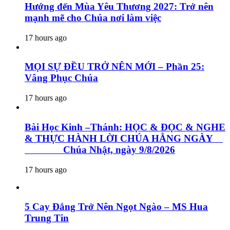
Hướng đến Mùa Yêu Thương 2027: Trở nên
mạnh mẽ cho Chúa nơi làm việc
17 hours ago
MỌI SỰ ĐỀU TRỞ NÊN MỚI – Phần 25:
Vâng Phục Chúa
17 hours ago
Bài Học Kinh –Thánh: HỌC & ĐỌC & NGHE
& THỰC HÀNH LỜI CHÚA HẰNG NGÀY
Chúa Nhật, ngày 9/8/2026
17 hours ago
5 Cay Đắng Trở Nên Ngọt Ngào – MS Hua
Trung Tin