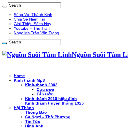
Sống Với Thánh Kinh
Chia Sẻ Niềm Tin
Giới Thiệu Sách Hay
Youtube – Thu Tran
Nhạc Ms Trần Văn Trọng
Nguồn Suối Tâm L
Home
Kinh thánh Mp3
Kinh-thánh 2002
Cựu ước
Tân ước
Kinh thánh 2010 hiệu đính
Kinh thánh truyền thống 1925
Hội Thánh
Thông Báo
Ca Ngợi – Thờ Phượng
Tin Tức
Hình Ảnh