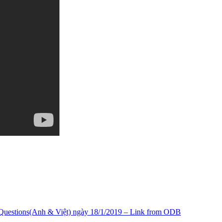
uestions(Anh & Việt) ngày 18/1/2019 – Link from ODB