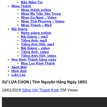
Báo Niềm Tin
Nhạc Thánh
Nhạc thánh online
Nhạc Ms Trần Văn Trọng
Nhạc Ca Ngơi – Video
Nhạc Thờ Phượng – Video
Nhạc Thánh – Mp3
Bài Giảng
Nghe giảng online
Bài Giảng – mp3
Tiếng Anh- mp3
Tiếng Anh-Việt- mp3
Bài Giảng – video
Tiếng Anh- video
Tiếng Anh-Việt- video
Học Kinh Thánh hằng ngày
Mục Lục Kinh Thánh
Sách Mới
Hình Ảnh
Liên Lạc
SỰ LỰA CHỌN | Tĩnh Nguyện Hằng Ngày 18/01
18/01/2019
Sống Với Thánh Kinh
258 Views