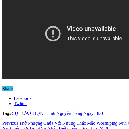
Share
Facebook
Twitter
Tags
SỰ LỰA CHỌN | Tĩnh Nguyện Hằng Ngày 18/01
Previous
Thờ Phượng Chúa Với Những Thắc Mắc-Worshiping with Q
Next
Tiến Tới Trong Sự Nhận Biết Chúa– Giăng 17:24-26