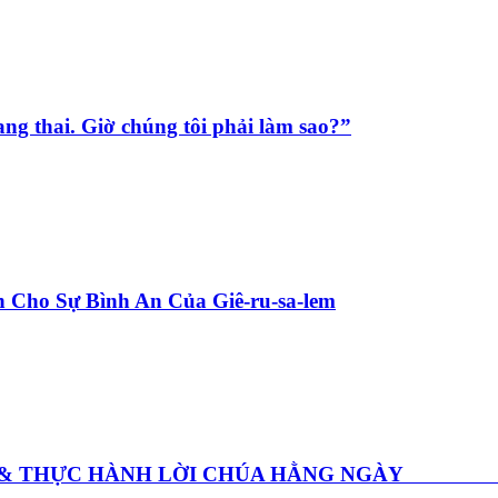
ang thai. Giờ chúng tôi phải làm sao?”
 Cho Sự Bình An Của Giê-ru-sa-lem
GHE & THỰC HÀNH LỜI CHÚA HẰNG NGÀY Thứ