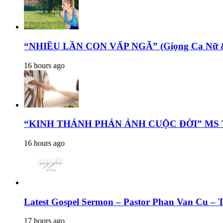
“NHIỀU LẦN CON VẤP NGÃ” (Giọng Ca Nữ & 
16 hours ago
“KINH THÁNH PHẢN ẢNH CUỘC ĐỜI” MS Trọng 
16 hours ago
Latest Gospel Sermon – Pastor Phan Van Cu – T
17 hours ago