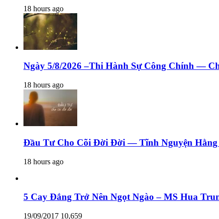
18 hours ago
Ngày 5/8/2026 –Thi Hành Sự Công Chính — C
18 hours ago
Đầu Tư Cho Cõi Đời Đời — Tĩnh Nguyện Hằng 
18 hours ago
5 Cay Đắng Trở Nên Ngọt Ngào – MS Hua Tru
19/09/2017
10,659