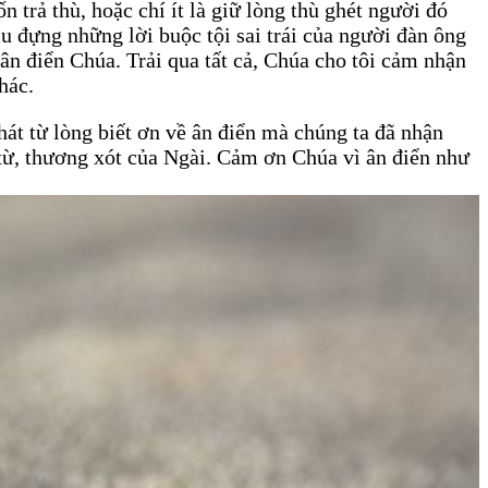
 trả thù, hoặc chí ít là giữ lòng thù ghét người đó
ịu đựng những lời buộc tội sai trái của người đàn ông
i ân điển Chúa. Trải qua tất cả, Chúa cho tôi cảm nhận
hác.
hát từ lòng biết ơn về ân điển mà chúng ta đã nhận
từ, thương xót của Ngài. Cảm ơn Chúa vì ân điển như