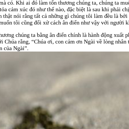
mà có. Khi ai đó làm tổn thương chúng ta, chúng ta muốn
tỏa cảm xúc đó như thế nào, đặc biệt là sau khi phải ch
h thật nói rằng tất cả những gì chúng tôi làm đều là bở
 muốn tôi cũng đối xử cách ân điển như vậy với người k
hương chúng ta bằng ân điển chính là hành động xuất p
ới Chúa rằng, “Chúa ơi, con cảm ơn Ngài về lòng nhân 
n của Ngài”.