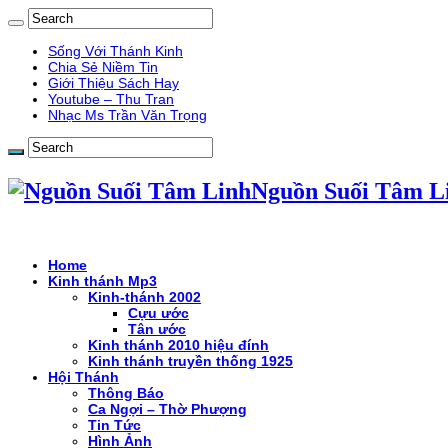
Sống Với Thánh Kinh
Chia Sẻ Niềm Tin
Giới Thiệu Sách Hay
Youtube – Thu Tran
Nhạc Ms Trần Văn Trọng
Nguồn Suối Tâm L
Home
Kinh thánh Mp3
Kinh-thánh 2002
Cựu ước
Tân ước
Kinh thánh 2010 hiệu đính
Kinh thánh truyền thống 1925
Hội Thánh
Thông Báo
Ca Ngợi – Thờ Phượng
Tin Tức
Hình Ảnh