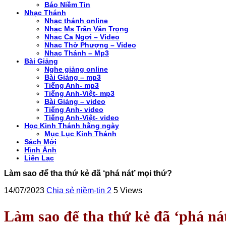
Báo Niềm Tin
Nhạc Thánh
Nhạc thánh online
Nhạc Ms Trần Văn Trọng
Nhạc Ca Ngơi – Video
Nhạc Thờ Phượng – Video
Nhạc Thánh – Mp3
Bài Giảng
Nghe giảng online
Bài Giảng – mp3
Tiếng Anh- mp3
Tiếng Anh-Việt- mp3
Bài Giảng – video
Tiếng Anh- video
Tiếng Anh-Việt- video
Học Kinh Thánh hằng ngày
Mục Lục Kinh Thánh
Sách Mới
Hình Ảnh
Liên Lạc
Làm sao để tha thứ kẻ đã ‘phá nát’ mọi thứ?
14/07/2023
Chia sẻ niềm-tin 2
5 Views
Làm sao để tha thứ kẻ đã ‘phá ná