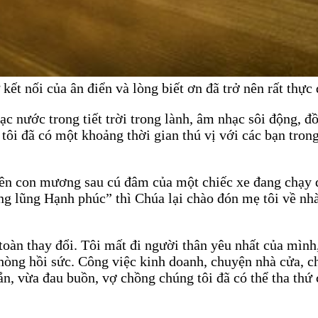
t nối của ân điển và lòng biết ơn đã trở nên rất thực đ
c nước trong tiết trời trong lành, âm nhạc sôi động, đồ
tôi đã có một khoảng thời gian thú vị với các bạn tron
rên con mương sau cú đâm của một chiếc xe đang chạy q
g lũng Hạnh phúc” thì Chúa lại chào đón mẹ tôi về nhà t
 toàn thay đổi. Tôi mất đi người thân yêu nhất của mìn
phòng hồi sức. Công việc kinh doanh, chuyện nhà cửa, 
n, vừa đau buồn, vợ chồng chúng tôi đã có thể tha thứ